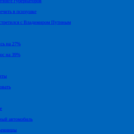
йтинге губернаторов
ечить в психушке
встретился с Владимиром Путиным
ись на 27%
рос на 39%
иты
овать
е
ный автомобиль
твенницы