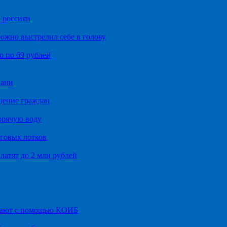
 россиян
ожно выстрелил себе в голову
о по 69 рублей
хани
щение граждан
орячую воду
говых лотков
латят до 2 млн рублей
итают с помощью КОИБ