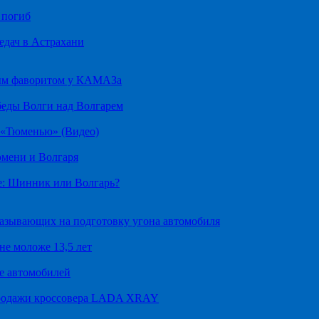
 погиб
едач в Астрахани
ным фаворитом у КАМАЗа
беды Волги над Волгарем
д «Тюменью» (Видео)
юмени и Волгаря
е: Шинник или Волгарь?
казывающих на подготовку угона автомобиля
не моложе 13,5 лет
е автомобилей
продажи кроссовера LADA XRAY