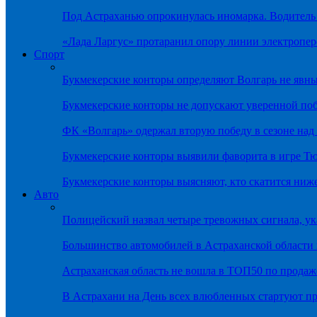
Под Астраханью опрокинулась иномарка. Водитель
«Лада Ларгус» протаранил опору линии электропер
Спорт
Букмекерские конторы определяют Волгарь не яв
Букмекерские конторы не допускают уверенной по
ФК «Волгарь» одержал вторую победу в сезоне на
Букмекерские конторы выявили фаворита в игре Т
Букмекерские конторы выясняют, кто скатится ниж
Авто
Полицейский назвал четыре тревожных сигнала, у
Большинство автомобилей в Астраханской области 
Астраханская область не вошла в ТОП50 по продаж
В Астрахани на День всех влюбленных стартуют 