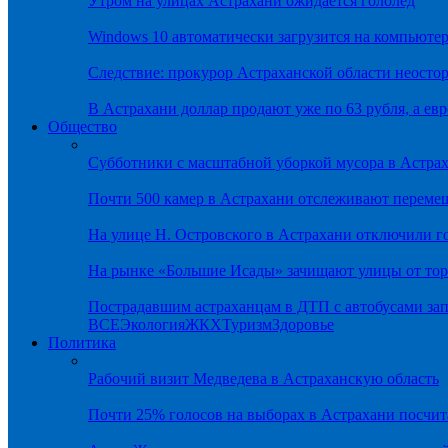
Утром на улицах Астрахани ожидается гололёд
Windows 10 автоматически загрузится на компьютер
Следствие: прокурор Астраханской области неостор
В Астрахани доллар продают уже по 63 рубля, а евр
Общество
Субботники с масштабной уборкой мусора в Астра
Почти 500 камер в Астрахани отслеживают переме
На улице Н. Островского в Астрахани отключили г
На рынке «Большие Исады» зачищают улицы от тор
Пострадавшим астраханцам в ДТП с автобусами зап
ВСЕ
Экология
ЖКХ
Туризм
Здоровье
Политика
Рабочий визит Медведева в Астраханскую область
Почти 25% голосов на выборах в Астрахани посч