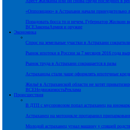
Арест Жилкина или он снова среди последних в ре
«Оппозицию» в Астрахани начали принудительно л
Порадовать босса то и нечем. Губернатор Жилкин 
ВСЕ
Законы
Армия и оружие
Экономика
Спрос на земельные участки в Астрахани сократил
Рынок ипотеки в России за 7 месяцев 2016 года вы
Рынок труда в Астрахани сокращается в разы
Астраханцы стали чаще оформлять ипотечные кред
Жильё в Астраханской области не хотят приватизир
ВСЕ
Недвижимость
Реклама
Происшествия
В ДТП с мусоровозом попал астраханец на иномарк
Астраханец на мотоцикле протаранил припаркован
Молодой астраханец угнал машину у спящей родс