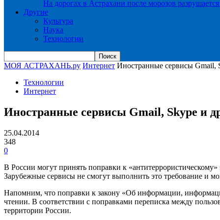
На дорогах в Астрахани после морозов разрушается
Другие
Культура
Наука
Технологии
МОЯ АСТРАХАНЬ.ру
Интернет
Иностранные сервисы Gmail, S
Технологии
Интернет
Иностранные сервисы Gmail, Skype и др
25.04.2014
348
0
В России могут принять поправки к «антитеррористическому» 
Зарубежные сервисы не смогут выполнить это требование и мог
Напомним, что поправки к закону «Об информации, информацио
чтении. В соответствии с поправками переписка между пользов
территории России.