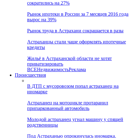
сократились на 27%
Рынок ипотеки в России за 7 месяцев 2016 года
вырос на 39%
Рынок труда в Астрахани сокращается в разы
Астраханцы стали чаще оформлять ипотечные
кредиты
Жильё в Астраханской области не хотят
приватизировать
ВСЕ
Недвижимость
Реклама
Происшествия
В ДТП с мусоровозом попал астраханец на
иномарке
Астраханец на мотоцикле протаранил
припаркованный автомобиль
Молодой астраханец угнал машину у спящей
родственницы
Под Астраханью опрокинулась иномарка.