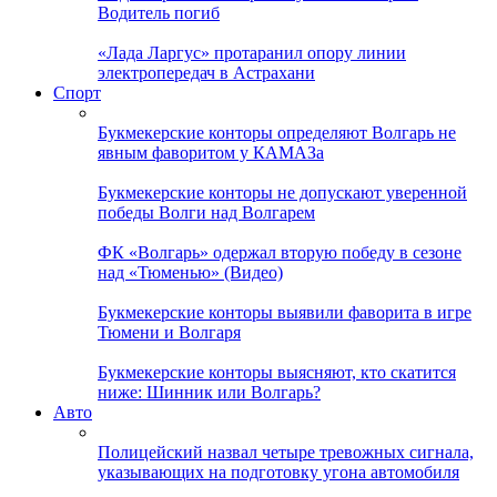
Водитель погиб
«Лада Ларгус» протаранил опору линии
электропередач в Астрахани
Спорт
Букмекерские конторы определяют Волгарь не
явным фаворитом у КАМАЗа
Букмекерские конторы не допускают уверенной
победы Волги над Волгарем
ФК «Волгарь» одержал вторую победу в сезоне
над «Тюменью» (Видео)
Букмекерские конторы выявили фаворита в игре
Тюмени и Волгаря
Букмекерские конторы выясняют, кто скатится
ниже: Шинник или Волгарь?
Авто
Полицейский назвал четыре тревожных сигнала,
указывающих на подготовку угона автомобиля