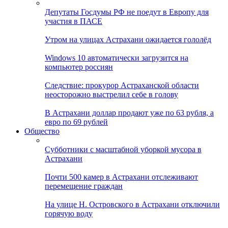
Депутаты Госдумы РФ не поедут в Европу для
участия в ПАСЕ
Утром на улицах Астрахани ожидается гололёд
Windows 10 автоматически загрузится на
компьютер россиян
Следствие: прокурор Астраханской области
неосторожно выстрелил себе в голову
В Астрахани доллар продают уже по 63 рубля, а
евро по 69 рублей
Общество
Субботники с масштабной уборкой мусора в
Астрахани
Почти 500 камер в Астрахани отслеживают
перемещение граждан
На улице Н. Островского в Астрахани отключили
горячую воду