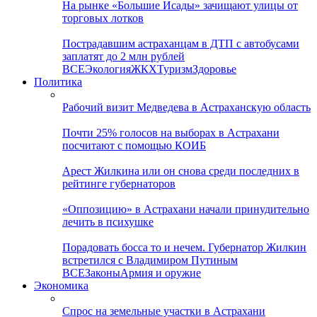
На рынке «Большие Исады» зачищают улицы от
торговых лотков
Пострадавшим астраханцам в ДТП с автобусами
заплатят до 2 млн рублей
ВСЕ
Экология
ЖКХ
Туризм
Здоровье
Политика
Рабочий визит Медведева в Астраханскую область
Почти 25% голосов на выборах в Астрахани
посчитают с помощью КОИБ
Арест Жилкина или он снова среди последних в
рейтинге губернаторов
«Оппозицию» в Астрахани начали принудительно
лечить в психушке
Порадовать босса то и нечем. Губернатор Жилкин
встретился с Владимиром Путиным
ВСЕ
Законы
Армия и оружие
Экономика
Спрос на земельные участки в Астрахани