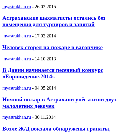
myastrakhan.ru
-
26.02.2015
Астраханские шахматисты остались без
помещения для турниров и занятий
myastrakhan.ru
-
17.02.2014
Человек сгорел на пожаре в вагончике
myastrakhan.ru
-
14.10.2013
В Дании начинается песенный конкурс
«Евровидение-2014»
myastrakhan.ru
-
04.05.2014
Ночной пожар в Астрахани унёс жизни двух
малолетних девочек
myastrakhan.ru
-
30.11.2014
Возле Ж/Д вокзала обнаружены гранаты,