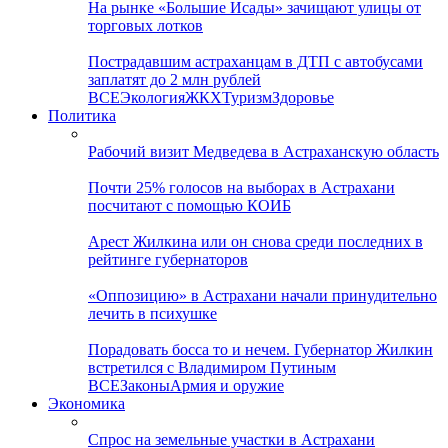
На рынке «Большие Исады» зачищают улицы от
торговых лотков
Пострадавшим астраханцам в ДТП с автобусами
заплатят до 2 млн рублей
ВСЕ
Экология
ЖКХ
Туризм
Здоровье
Политика
Рабочий визит Медведева в Астраханскую область
Почти 25% голосов на выборах в Астрахани
посчитают с помощью КОИБ
Арест Жилкина или он снова среди последних в
рейтинге губернаторов
«Оппозицию» в Астрахани начали принудительно
лечить в психушке
Порадовать босса то и нечем. Губернатор Жилкин
встретился с Владимиром Путиным
ВСЕ
Законы
Армия и оружие
Экономика
Спрос на земельные участки в Астрахани