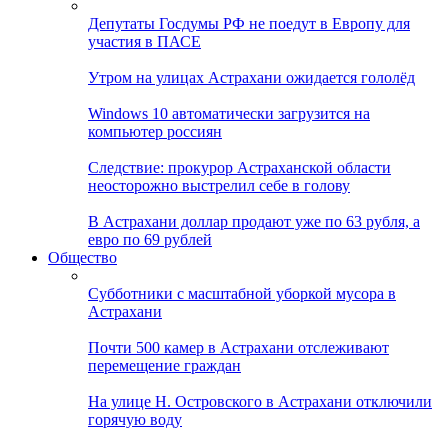
Депутаты Госдумы РФ не поедут в Европу для
участия в ПАСЕ
Утром на улицах Астрахани ожидается гололёд
Windows 10 автоматически загрузится на
компьютер россиян
Следствие: прокурор Астраханской области
неосторожно выстрелил себе в голову
В Астрахани доллар продают уже по 63 рубля, а
евро по 69 рублей
Общество
Субботники с масштабной уборкой мусора в
Астрахани
Почти 500 камер в Астрахани отслеживают
перемещение граждан
На улице Н. Островского в Астрахани отключили
горячую воду