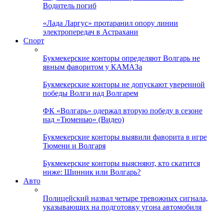
Водитель погиб
«Лада Ларгус» протаранил опору линии
электропередач в Астрахани
Спорт
Букмекерские конторы определяют Волгарь не
явным фаворитом у КАМАЗа
Букмекерские конторы не допускают уверенной
победы Волги над Волгарем
ФК «Волгарь» одержал вторую победу в сезоне
над «Тюменью» (Видео)
Букмекерские конторы выявили фаворита в игре
Тюмени и Волгаря
Букмекерские конторы выясняют, кто скатится
ниже: Шинник или Волгарь?
Авто
Полицейский назвал четыре тревожных сигнала,
указывающих на подготовку угона автомобиля