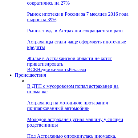
сократились на 27%
Рынок ипотеки в России за 7 месяцев 2016 года
вырос на 39%
Рынок труда в Астрахани сокращается в разы
Астраханцы стали чаще оформлять ипотечные
кредиты
Жильё в Астраханской области не хотят
приватизировать
ВСЕ
Недвижимость
Реклама
Происшествия
В ДТП с мусоровозом попал астраханец на
иномарке
Астраханец на мотоцикле протаранил
припаркованный автомобиль
Молодой астраханец угнал машину у спящей
родственницы
Под Астраханью опрокинулась иномарка.