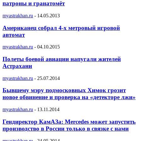
патроны и гранатомёт
myastrakhan.ru
-
14.05.2013
Американец собрал 4-х метровый игровой
автомат
myastrakhan.ru
-
04.10.2015
Полеты боевой авиации напугали жителей
Астрахани
myastrakhan.ru
-
25.07.2014
Бывшему мэру подмосковных Химок грозит
новое обвинение и проверка на «детекторе лжи»
myastrakhan.ru
-
13.11.2014
Гендиректор КамАЗа: Mercedes может запустить
производство в России только в связке с нами
myastrakhan.ru
-
24.05.2014