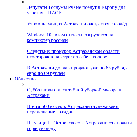
Депутаты Госдумы РФ не поедут в Европу для
участия в ПАСЕ
Утром на улицах Астрахани ожидается гололёд
Windows 10 автоматически загрузится на
компьютер россиян
Следствие: прокурор Астраханской области
неосторожно выстрелил себе в голову
В Астрахани доллар продают уже по 63 рубля, а
евро по 69 рублей
Общество
Субботники с масштабной уборкой мусора в
Астрахани
Почти 500 камер в Астрахани отслеживают
перемещение граждан
На улице Н. Островского в Астрахани отключили
горячую воду