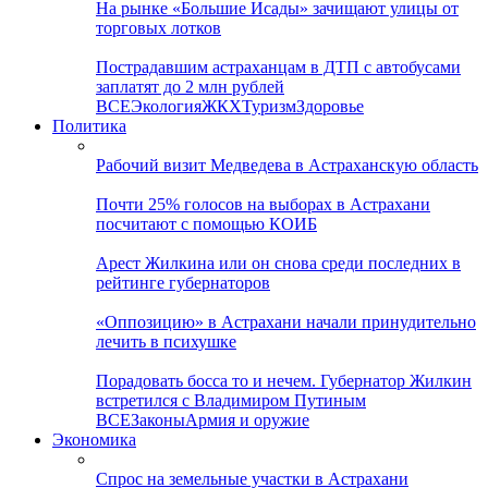
На рынке «Большие Исады» зачищают улицы от
торговых лотков
Пострадавшим астраханцам в ДТП с автобусами
заплатят до 2 млн рублей
ВСЕ
Экология
ЖКХ
Туризм
Здоровье
Политика
Рабочий визит Медведева в Астраханскую область
Почти 25% голосов на выборах в Астрахани
посчитают с помощью КОИБ
Арест Жилкина или он снова среди последних в
рейтинге губернаторов
«Оппозицию» в Астрахани начали принудительно
лечить в психушке
Порадовать босса то и нечем. Губернатор Жилкин
встретился с Владимиром Путиным
ВСЕ
Законы
Армия и оружие
Экономика
Спрос на земельные участки в Астрахани