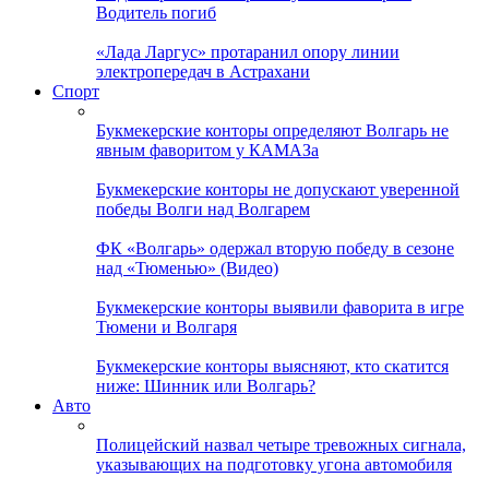
Водитель погиб
«Лада Ларгус» протаранил опору линии
электропередач в Астрахани
Спорт
Букмекерские конторы определяют Волгарь не
явным фаворитом у КАМАЗа
Букмекерские конторы не допускают уверенной
победы Волги над Волгарем
ФК «Волгарь» одержал вторую победу в сезоне
над «Тюменью» (Видео)
Букмекерские конторы выявили фаворита в игре
Тюмени и Волгаря
Букмекерские конторы выясняют, кто скатится
ниже: Шинник или Волгарь?
Авто
Полицейский назвал четыре тревожных сигнала,
указывающих на подготовку угона автомобиля