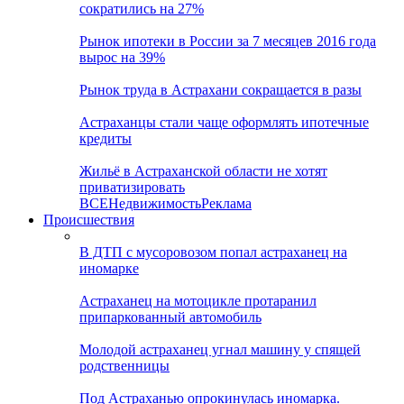
сократились на 27%
Рынок ипотеки в России за 7 месяцев 2016 года
вырос на 39%
Рынок труда в Астрахани сокращается в разы
Астраханцы стали чаще оформлять ипотечные
кредиты
Жильё в Астраханской области не хотят
приватизировать
ВСЕ
Недвижимость
Реклама
Происшествия
В ДТП с мусоровозом попал астраханец на
иномарке
Астраханец на мотоцикле протаранил
припаркованный автомобиль
Молодой астраханец угнал машину у спящей
родственницы
Под Астраханью опрокинулась иномарка.