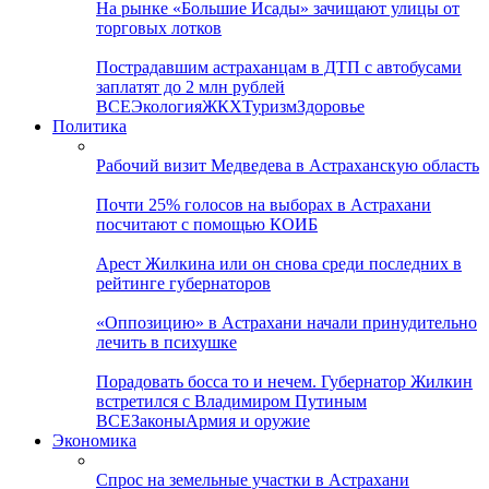
На рынке «Большие Исады» зачищают улицы от
торговых лотков
Пострадавшим астраханцам в ДТП с автобусами
заплатят до 2 млн рублей
ВСЕ
Экология
ЖКХ
Туризм
Здоровье
Политика
Рабочий визит Медведева в Астраханскую область
Почти 25% голосов на выборах в Астрахани
посчитают с помощью КОИБ
Арест Жилкина или он снова среди последних в
рейтинге губернаторов
«Оппозицию» в Астрахани начали принудительно
лечить в психушке
Порадовать босса то и нечем. Губернатор Жилкин
встретился с Владимиром Путиным
ВСЕ
Законы
Армия и оружие
Экономика
Спрос на земельные участки в Астрахани