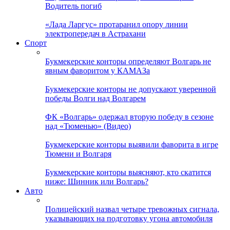
Водитель погиб
«Лада Ларгус» протаранил опору линии
электропередач в Астрахани
Спорт
Букмекерские конторы определяют Волгарь не
явным фаворитом у КАМАЗа
Букмекерские конторы не допускают уверенной
победы Волги над Волгарем
ФК «Волгарь» одержал вторую победу в сезоне
над «Тюменью» (Видео)
Букмекерские конторы выявили фаворита в игре
Тюмени и Волгаря
Букмекерские конторы выясняют, кто скатится
ниже: Шинник или Волгарь?
Авто
Полицейский назвал четыре тревожных сигнала,
указывающих на подготовку угона автомобиля