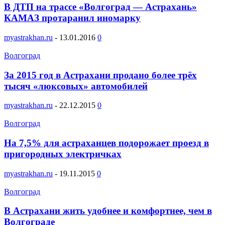
В ДТП на трассе «Волгоград — Астрахань»
КАМАЗ протаранил иномарку
myastrakhan.ru
-
13.01.2016
0
Волгоград
За 2015 год в Астрахани продано более трёх
тысяч «люксовых» автомобилей
myastrakhan.ru
-
22.12.2015
0
Волгоград
На 7,5% для астраханцев подорожает проезд в
пригородных электричках
myastrakhan.ru
-
19.11.2015
0
Волгоград
В Астрахани жить удобнее и комфортнее, чем в
Волгограде