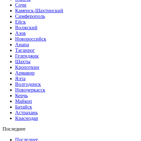
Сочи
Каменск-Шахтинский
Симферополь
Ейск
Волжский
Азов
Новороссийск
Анапа
Таганрог
Геленджик
Шахты
Кропоткин
Армавир
Ялта
Волгодонск
Новочеркасск
Керчь
Майкоп
Батайск
Астрахань
Краснодар
Последнее
Последнее