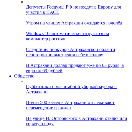
Депутаты Госдумы РФ не поедут в Европу для
участия в ПАСЕ
Утром на улицах Астрахани ожидается гололёд
Windows 10 автоматически загрузится на
компьютер россиян
Следствие: прокурор Астраханской области
неосторожно выстрелил себе в голову
В Астрахани доллар продают уже по 63 рубля, а
евро по 69 рублей
Общество
Субботники с масштабной уборкой мусора в
Астрахани
Почти 500 камер в Астрахани отслеживают
перемещение граждан
На улице Н. Островского в Астрахани отключили
горячую воду