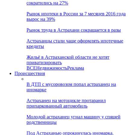
сократились на 27%
Рынок ипотеки в России за 7 месяцев 2016 года
вырос на 39%
Рынок труда в Астрахани сокращается в разы
Астраханцы стали чаще оформлять ипотечные
кредиты
Жильё в Астраханской области не хотят
приватизировать
ВСЕ
Недвижимость
Реклама
Происшествия
В ДТП с мусоровозом попал астраханец на
иномарке
Астраханец на мотоцикле протаранил
припаркованный автомобиль
Молодой астраханец угнал машину у спящей
родственницы
Под Астраханью опрокинулась иномарка.