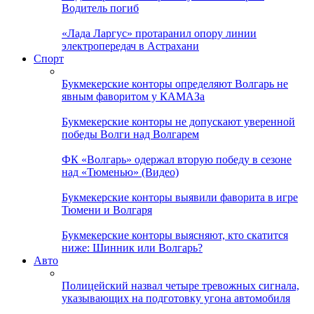
Водитель погиб
«Лада Ларгус» протаранил опору линии
электропередач в Астрахани
Спорт
Букмекерские конторы определяют Волгарь не
явным фаворитом у КАМАЗа
Букмекерские конторы не допускают уверенной
победы Волги над Волгарем
ФК «Волгарь» одержал вторую победу в сезоне
над «Тюменью» (Видео)
Букмекерские конторы выявили фаворита в игре
Тюмени и Волгаря
Букмекерские конторы выясняют, кто скатится
ниже: Шинник или Волгарь?
Авто
Полицейский назвал четыре тревожных сигнала,
указывающих на подготовку угона автомобиля