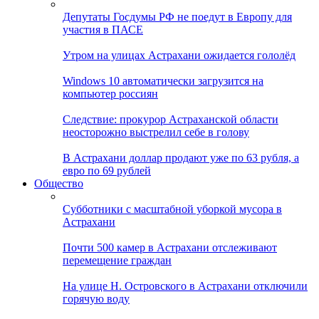
Депутаты Госдумы РФ не поедут в Европу для
участия в ПАСЕ
Утром на улицах Астрахани ожидается гололёд
Windows 10 автоматически загрузится на
компьютер россиян
Следствие: прокурор Астраханской области
неосторожно выстрелил себе в голову
В Астрахани доллар продают уже по 63 рубля, а
евро по 69 рублей
Общество
Субботники с масштабной уборкой мусора в
Астрахани
Почти 500 камер в Астрахани отслеживают
перемещение граждан
На улице Н. Островского в Астрахани отключили
горячую воду