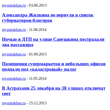
myastrakhan.ru
-
03.06.2013
Александра Жилкина не вернули в список
губернаторов-блогеров
myastrakhan.ru
-
11.08.2014
Ночью в ДТП на улице Савушкина пострадали
два пассажира
myastrakhan.ru
-
01.09.2015
Помещения супермаркетов и небольших офисов
подпали под «кадастровый» налог
myastrakhan.ru
-
11.05.2014
В Астрахани 25 декабря на 38 улицах отключат
свет
myastrakhan.ru
-
25.12.2013