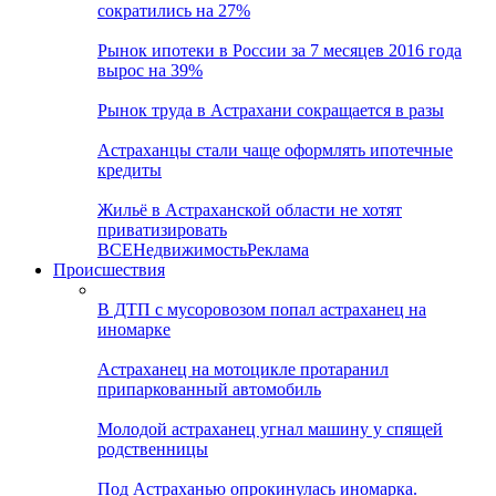
сократились на 27%
Рынок ипотеки в России за 7 месяцев 2016 года
вырос на 39%
Рынок труда в Астрахани сокращается в разы
Астраханцы стали чаще оформлять ипотечные
кредиты
Жильё в Астраханской области не хотят
приватизировать
ВСЕ
Недвижимость
Реклама
Происшествия
В ДТП с мусоровозом попал астраханец на
иномарке
Астраханец на мотоцикле протаранил
припаркованный автомобиль
Молодой астраханец угнал машину у спящей
родственницы
Под Астраханью опрокинулась иномарка.