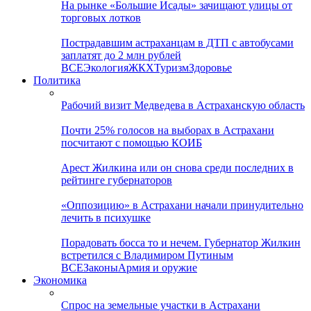
На рынке «Большие Исады» зачищают улицы от
торговых лотков
Пострадавшим астраханцам в ДТП с автобусами
заплатят до 2 млн рублей
ВСЕ
Экология
ЖКХ
Туризм
Здоровье
Политика
Рабочий визит Медведева в Астраханскую область
Почти 25% голосов на выборах в Астрахани
посчитают с помощью КОИБ
Арест Жилкина или он снова среди последних в
рейтинге губернаторов
«Оппозицию» в Астрахани начали принудительно
лечить в психушке
Порадовать босса то и нечем. Губернатор Жилкин
встретился с Владимиром Путиным
ВСЕ
Законы
Армия и оружие
Экономика
Спрос на земельные участки в Астрахани