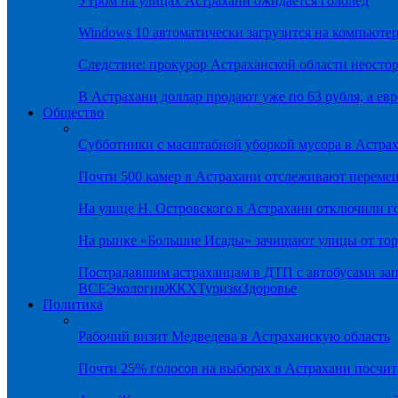
Утром на улицах Астрахани ожидается гололёд
Windows 10 автоматически загрузится на компьютер
Следствие: прокурор Астраханской области неостор
В Астрахани доллар продают уже по 63 рубля, а евр
Общество
Субботники с масштабной уборкой мусора в Астра
Почти 500 камер в Астрахани отслеживают переме
На улице Н. Островского в Астрахани отключили г
На рынке «Большие Исады» зачищают улицы от тор
Пострадавшим астраханцам в ДТП с автобусами зап
ВСЕ
Экология
ЖКХ
Туризм
Здоровье
Политика
Рабочий визит Медведева в Астраханскую область
Почти 25% голосов на выборах в Астрахани посч