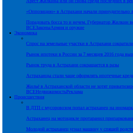
Арест Жилкина или он снова среди последних в ре
«Оппозицию» в Астрахани начали принудительно л
Порадовать босса то и нечем. Губернатор Жилкин 
ВСЕ
Законы
Армия и оружие
Экономика
Спрос на земельные участки в Астрахани сократил
Рынок ипотеки в России за 7 месяцев 2016 года вы
Рынок труда в Астрахани сокращается в разы
Астраханцы стали чаще оформлять ипотечные кред
Жильё в Астраханской области не хотят приватизир
ВСЕ
Недвижимость
Реклама
Происшествия
В ДТП с мусоровозом попал астраханец на иномарк
Астраханец на мотоцикле протаранил припаркован
Молодой астраханец угнал машину у спящей родс