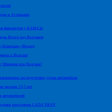
 погиб
едач в Астрахани
ным фаворитом у КАМАЗа
беды Волги над Волгарем
д «Тюменью» (Видео)
юмени и Волгаря
е: Шинник или Волгарь?
казывающих на подготовку угона автомобиля
не моложе 13,5 лет
е автомобилей
продажи кроссовера LADA XRAY