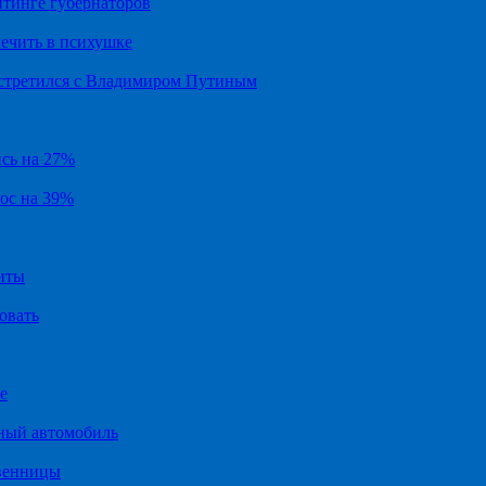
йтинге губернаторов
ечить в психушке
встретился с Владимиром Путиным
ись на 27%
рос на 39%
иты
овать
е
ный автомобиль
твенницы