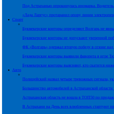
Под Астраханью опрокинулась иномарка. Водитель
«Лада Ларгус» протаранил опору линии электропер
Спорт
Букмекерские конторы определяют Волгарь не яв
Букмекерские конторы не допускают уверенной по
ФК «Волгарь» одержал вторую победу в сезоне на
Букмекерские конторы выявили фаворита в игре Т
Букмекерские конторы выясняют, кто скатится ниж
Авто
Полицейский назвал четыре тревожных сигнала, у
Большинство автомобилей в Астраханской области 
Астраханская область не вошла в ТОП50 по продаж
В Астрахани на День всех влюбленных стартуют 