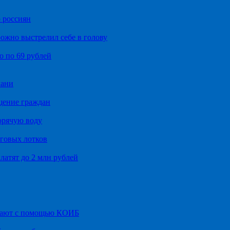
 россиян
ожно выстрелил себе в голову
о по 69 рублей
хани
щение граждан
орячую воду
говых лотков
латят до 2 млн рублей
итают с помощью КОИБ