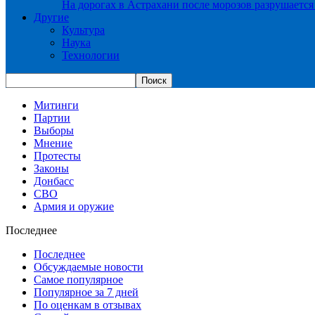
На дорогах в Астрахани после морозов разрушается
Другие
Культура
Наука
Технологии
Митинги
Партии
Выборы
Мнение
Протесты
Законы
Донбасс
СВО
Армия и оружие
Последнее
Последнее
Обсуждаемые новости
Самое популярное
Популярное за 7 дней
По оценкам в отзывах