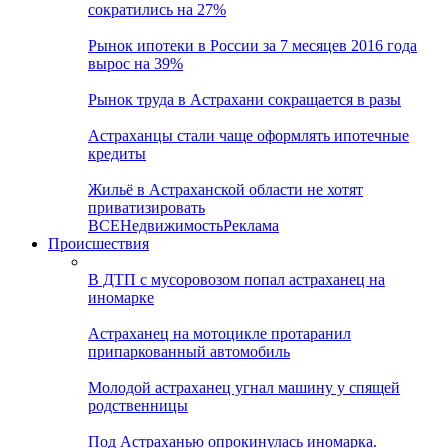
сократились на 27%
Рынок ипотеки в России за 7 месяцев 2016 года
вырос на 39%
Рынок труда в Астрахани сокращается в разы
Астраханцы стали чаще оформлять ипотечные
кредиты
Жильё в Астраханской области не хотят
приватизировать
ВСЕ
Недвижимость
Реклама
Происшествия
В ДТП с мусоровозом попал астраханец на
иномарке
Астраханец на мотоцикле протаранил
припаркованный автомобиль
Молодой астраханец угнал машину у спящей
родственницы
Под Астраханью опрокинулась иномарка.