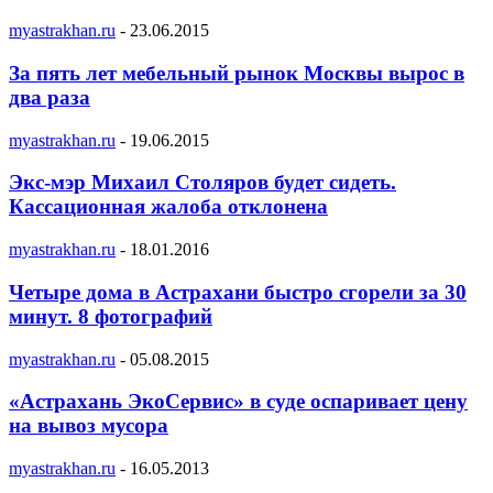
myastrakhan.ru
-
23.06.2015
За пять лет мебельный рынок Москвы вырос в
два раза
myastrakhan.ru
-
19.06.2015
Экс-мэр Михаил Столяров будет сидеть.
Кассационная жалоба отклонена
myastrakhan.ru
-
18.01.2016
Четыре дома в Астрахани быстро сгорели за 30
минут. 8 фотографий
myastrakhan.ru
-
05.08.2015
«Астрахань ЭкоСервис» в суде оспаривает цену
на вывоз мусора
myastrakhan.ru
-
16.05.2013