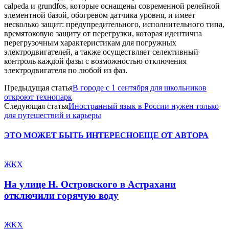
calpeda и grundfos, которые оснащены современной релейной
элементной базой, обогревом датчика уровня, и имеет
несколько защит: предупредительного, исполнительного типа,
времятоковую защиту от перегрузки, которая идентична
перегрузочным характеристикам для погружных
электродвигателей, а также осуществляет селективный
контроль каждой фазы с возможностью отключения
электродвигателя по любой из фаз.
Предыдущая статья
В городе с 1 сентября для школьников
откроют технопарк
Следующая статья
Иностранный язык в России нужен только
для путешествий и карьеры
ЭТО МОЖЕТ БЫТЬ ИНТЕРЕСНО
ЕЩЕ ОТ АВТОРА
ЖКХ
На улице Н. Островского в Астрахани
отключили горячую воду
ЖКХ