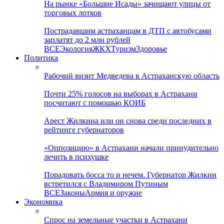
На рынке «Большие Исады» зачищают улицы от
торговых лотков
Пострадавшим астраханцам в ДТП с автобусами
заплатят до 2 млн рублей
ВСЕ
Экология
ЖКХ
Туризм
Здоровье
Политика
Рабочий визит Медведева в Астраханскую область
Почти 25% голосов на выборах в Астрахани
посчитают с помощью КОИБ
Арест Жилкина или он снова среди последних в
рейтинге губернаторов
«Оппозицию» в Астрахани начали принудительно
лечить в психушке
Порадовать босса то и нечем. Губернатор Жилкин
встретился с Владимиром Путиным
ВСЕ
Законы
Армия и оружие
Экономика
Спрос на земельные участки в Астрахани