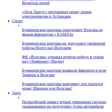
Водитель погиб
«Лада Ларгус» протаранил опору линии
электропередач в Астрахани
Спорт
Букмекерские конторы определяют Волгарь не
явным фаворитом у КАМАЗа
Букмекерские конторы не допускают уверенной
победы Волги над Волгарем
ФК «Волгарь» одержал вторую победу в сезоне
над «Тюменью» (Видео)
Букмекерские конторы выявили фаворита в игре
Тюмени и Волгаря
Букмекерские конторы выясняют, кто скатится
ниже: Шинник или Волгарь?
Авто
Полицейский назвал четыре тревожных сигнала,
указывающих на подготовку угона автомобиля