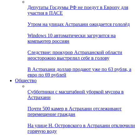
Депутаты Госдумы РФ не поедут в Европу для
участия в ПАСЕ
Утром на улицах Астрахани ожидается гололёд
Windows 10 автоматически загрузится на
компьютер россиян
Следствие: прокурор Астраханской области
неосторожно выстрелил себе в голову
В Астрахани доллар продают уже по 63 рубля, а
евро по 69 рублей
Общество
Субботники с масштабной уборкой мусора в
Астрахани
Почти 500 камер в Астрахани отслеживают
перемещение граждан
На улице Н. Островского в Астрахани отключили
горячую воду