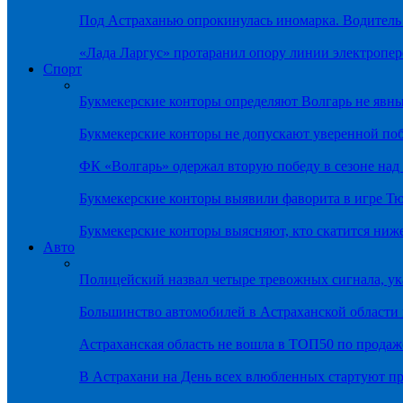
Под Астраханью опрокинулась иномарка. Водитель
«Лада Ларгус» протаранил опору линии электропер
Спорт
Букмекерские конторы определяют Волгарь не яв
Букмекерские конторы не допускают уверенной по
ФК «Волгарь» одержал вторую победу в сезоне на
Букмекерские конторы выявили фаворита в игре Т
Букмекерские конторы выясняют, кто скатится ниж
Авто
Полицейский назвал четыре тревожных сигнала, у
Большинство автомобилей в Астраханской области 
Астраханская область не вошла в ТОП50 по продаж
В Астрахани на День всех влюбленных стартуют 