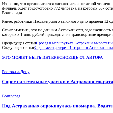
Известно, что предполагается «исключить из штатной численно
филиала будет трудоустроено 772 человека, из которых 567 со
Волгограда.
Ранее, работники Пассажирского вагонного депо провели 12 
Стоит отметить, что по данным Астраханьстат, задолженность по
которых 3,1 млн. рублей приходится на транспортные предприя
Предыдущая статья
Проезд в маршрутках Астрахани вырастет и
Следующая статья
За два месяца через Интернет в Астрахани 
ЭТО МОЖЕТ БЫТЬ ИНТЕРЕСНО
ЕЩЕ ОТ АВТОРА
Ростов-на-Дону
Спрос на земельные участки в Астрахани сократ
Волгоград
Под Астраханью опрокинулась иномарка. Водите