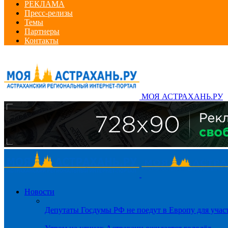
РЕКЛАМА
Пресс-релизы
Темы
Партнеры
Контакты
МОЯ АСТРАХАНЬ.РУ
Новости
Депутаты Госдумы РФ не поедут в Европу для уча