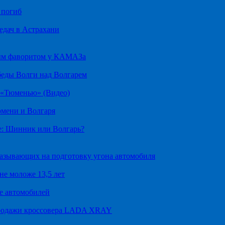
 погиб
едач в Астрахани
ным фаворитом у КАМАЗа
беды Волги над Волгарем
д «Тюменью» (Видео)
юмени и Волгаря
е: Шинник или Волгарь?
казывающих на подготовку угона автомобиля
не моложе 13,5 лет
е автомобилей
продажи кроссовера LADA XRAY