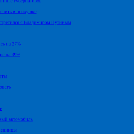
йтинге губернаторов
ечить в психушке
встретился с Владимиром Путиным
ись на 27%
рос на 39%
иты
овать
е
ный автомобиль
твенницы