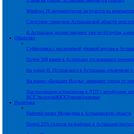
Утром на улицах Астрахани ожидается гололёд
Windows 10 автоматически загрузится на компьютер
Следствие: прокурор Астраханской области неостор
В Астрахани доллар продают уже по 63 рубля, а евр
Общество
Субботники с масштабной уборкой мусора в Астра
Почти 500 камер в Астрахани отслеживают переме
На улице Н. Островского в Астрахани отключили г
На рынке «Большие Исады» зачищают улицы от тор
Пострадавшим астраханцам в ДТП с автобусами зап
ВСЕ
Экология
ЖКХ
Туризм
Здоровье
Политика
Рабочий визит Медведева в Астраханскую область
Почти 25% голосов на выборах в Астрахани посч