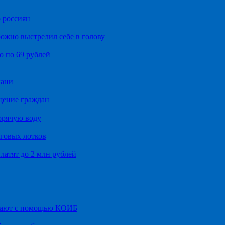
 россиян
ожно выстрелил себе в голову
о по 69 рублей
хани
щение граждан
орячую воду
говых лотков
латят до 2 млн рублей
итают с помощью КОИБ