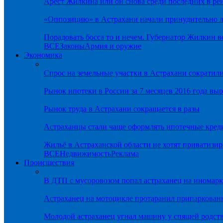
Арест Жилкина или он снова среди последних в ре
«Оппозицию» в Астрахани начали принудительно л
Порадовать босса то и нечем. Губернатор Жилкин 
ВСЕ
Законы
Армия и оружие
Экономика
Спрос на земельные участки в Астрахани сократил
Рынок ипотеки в России за 7 месяцев 2016 года вы
Рынок труда в Астрахани сокращается в разы
Астраханцы стали чаще оформлять ипотечные кред
Жильё в Астраханской области не хотят приватизир
ВСЕ
Недвижимость
Реклама
Происшествия
В ДТП с мусоровозом попал астраханец на иномарк
Астраханец на мотоцикле протаранил припаркован
Молодой астраханец угнал машину у спящей родс