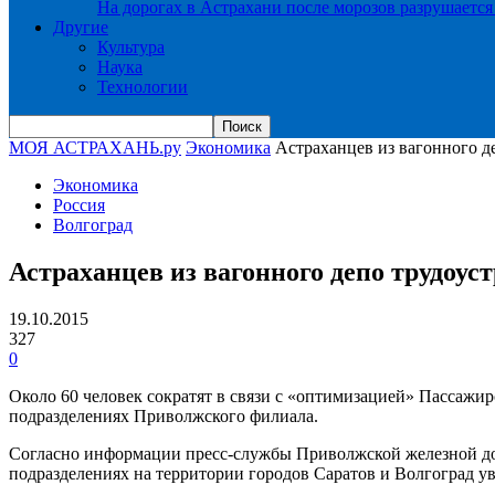
На дорогах в Астрахани после морозов разрушается
Другие
Культура
Наука
Технологии
МОЯ АСТРАХАНЬ.ру
Экономика
Астраханцев из вагонного де
Экономика
Россия
Волгоград
Астраханцев из вагонного депо трудоуст
19.10.2015
327
0
Около 60 человек сократят в связи с «оптимизацией» Пассажи
подразделениях Приволжского филиала.
Согласно информации пресс-службы Приволжской железной дор
подразделениях на территории городов Саратов и Волгоград ув