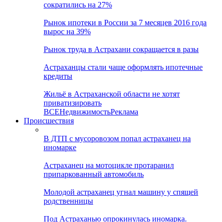
сократились на 27%
Рынок ипотеки в России за 7 месяцев 2016 года
вырос на 39%
Рынок труда в Астрахани сокращается в разы
Астраханцы стали чаще оформлять ипотечные
кредиты
Жильё в Астраханской области не хотят
приватизировать
ВСЕ
Недвижимость
Реклама
Происшествия
В ДТП с мусоровозом попал астраханец на
иномарке
Астраханец на мотоцикле протаранил
припаркованный автомобиль
Молодой астраханец угнал машину у спящей
родственницы
Под Астраханью опрокинулась иномарка.