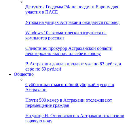
Депутаты Госдумы РФ не поедут в Европу для
участия в ПАСЕ
Утром на улицах Астрахани ожидается гололёд
Windows 10 автоматически загрузится на
компьютер россиян
Следствие: прокурор Астраханской области
неосторожно выстрелил себе в голову
В Астрахани доллар продают уже по 63 рубля, а
евро по 69 рублей
Общество
Субботники с масштабной уборкой мусора в
Астрахани
Почти 500 камер в Астрахани отслеживают
перемещение граждан
На улице Н. Островского в Астрахани отключили
горячую воду