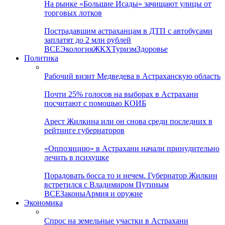
На рынке «Большие Исады» зачищают улицы от
торговых лотков
Пострадавшим астраханцам в ДТП с автобусами
заплатят до 2 млн рублей
ВСЕ
Экология
ЖКХ
Туризм
Здоровье
Политика
Рабочий визит Медведева в Астраханскую область
Почти 25% голосов на выборах в Астрахани
посчитают с помощью КОИБ
Арест Жилкина или он снова среди последних в
рейтинге губернаторов
«Оппозицию» в Астрахани начали принудительно
лечить в психушке
Порадовать босса то и нечем. Губернатор Жилкин
встретился с Владимиром Путиным
ВСЕ
Законы
Армия и оружие
Экономика
Спрос на земельные участки в Астрахани