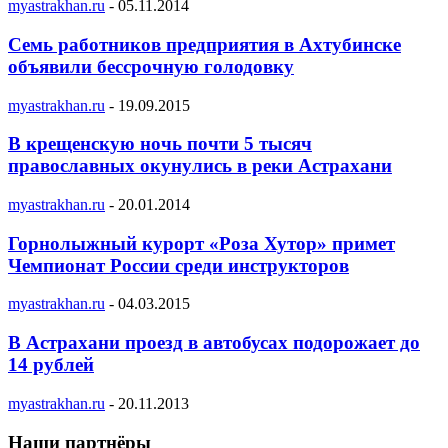
myastrakhan.ru
-
05.11.2014
Семь работников предприятия в Ахтубинске
объявили бессрочную голодовку
myastrakhan.ru
-
19.09.2015
В крещенскую ночь почти 5 тысяч
православных окунулись в реки Астрахани
myastrakhan.ru
-
20.01.2014
Горнолыжный курорт «Роза Хутор» примет
Чемпионат России среди инструкторов
myastrakhan.ru
-
04.03.2015
В Астрахани проезд в автобусах подорожает до
14 рублей
myastrakhan.ru
-
20.11.2013
Наши партнёры