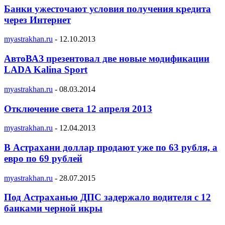
Банки ужесточают условия получения кредита
через Интернет
myastrakhan.ru
-
12.10.2013
АвтоВАЗ презентовал две новые модификации
LADA Kalina Sport
myastrakhan.ru
-
08.03.2014
Отключение света 12 апреля 2013
myastrakhan.ru
-
12.04.2013
В Астрахани доллар продают уже по 63 рубля, а
евро по 69 рублей
myastrakhan.ru
-
28.07.2015
Под Астраханью ДПС задержало водителя с 12
банками черной икры