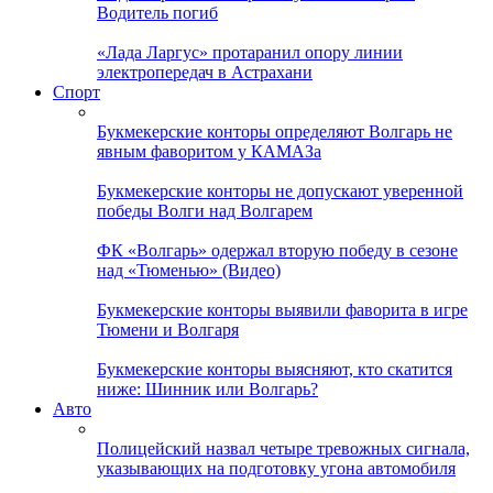
Водитель погиб
«Лада Ларгус» протаранил опору линии
электропередач в Астрахани
Спорт
Букмекерские конторы определяют Волгарь не
явным фаворитом у КАМАЗа
Букмекерские конторы не допускают уверенной
победы Волги над Волгарем
ФК «Волгарь» одержал вторую победу в сезоне
над «Тюменью» (Видео)
Букмекерские конторы выявили фаворита в игре
Тюмени и Волгаря
Букмекерские конторы выясняют, кто скатится
ниже: Шинник или Волгарь?
Авто
Полицейский назвал четыре тревожных сигнала,
указывающих на подготовку угона автомобиля