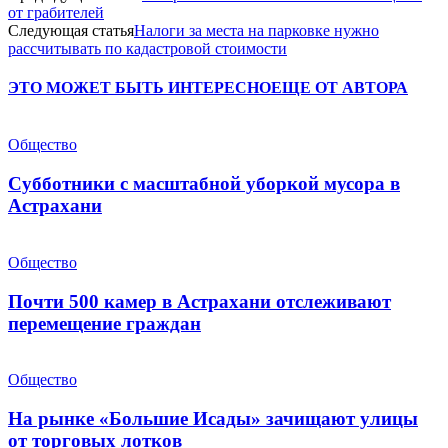
от грабителей
Следующая статья
Налоги за места на парковке нужно
рассчитывать по кадастровой стоимости
ЭТО МОЖЕТ БЫТЬ ИНТЕРЕСНО
ЕЩЕ ОТ АВТОРА
Общество
Субботники с масштабной уборкой мусора в
Астрахани
Общество
Почти 500 камер в Астрахани отслеживают
перемещение граждан
Общество
На рынке «Большие Исады» зачищают улицы
от торговых лотков