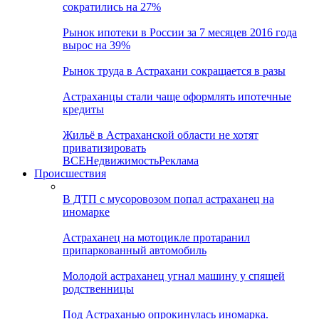
сократились на 27%
Рынок ипотеки в России за 7 месяцев 2016 года
вырос на 39%
Рынок труда в Астрахани сокращается в разы
Астраханцы стали чаще оформлять ипотечные
кредиты
Жильё в Астраханской области не хотят
приватизировать
ВСЕ
Недвижимость
Реклама
Происшествия
В ДТП с мусоровозом попал астраханец на
иномарке
Астраханец на мотоцикле протаранил
припаркованный автомобиль
Молодой астраханец угнал машину у спящей
родственницы
Под Астраханью опрокинулась иномарка.