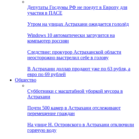
Депутаты Госдумы РФ не поедут в Европу для
участия в ПАСЕ
Утром на улицах Астрахани ожидается гололёд
Windows 10 автоматически загрузится на
компьютер россиян
Следствие: прокурор Астраханской области
неосторожно выстрелил себе в голову
В Астрахани доллар продают уже по 63 рубля, а
евро по 69 рублей
Общество
Субботники с масштабной уборкой мусора в
Астрахани
Почти 500 камер в Астрахани отслеживают
перемещение граждан
На улице Н. Островского в Астрахани отключили
горячую воду