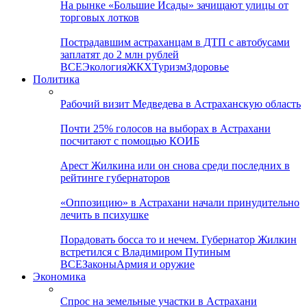
На рынке «Большие Исады» зачищают улицы от
торговых лотков
Пострадавшим астраханцам в ДТП с автобусами
заплатят до 2 млн рублей
ВСЕ
Экология
ЖКХ
Туризм
Здоровье
Политика
Рабочий визит Медведева в Астраханскую область
Почти 25% голосов на выборах в Астрахани
посчитают с помощью КОИБ
Арест Жилкина или он снова среди последних в
рейтинге губернаторов
«Оппозицию» в Астрахани начали принудительно
лечить в психушке
Порадовать босса то и нечем. Губернатор Жилкин
встретился с Владимиром Путиным
ВСЕ
Законы
Армия и оружие
Экономика
Спрос на земельные участки в Астрахани