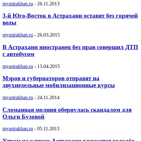
myastrakhan.ru
-
26.11.2013
3-й Юго-Восток в Астрахани оставят без горячей
воды
myastrakhan.ru
-
26.03.2015
В Астрахани иностранец без прав совершил ДТП
с автобусом
myastrakhan.ru
-
13.04.2015
Мэров и губернаторов отправят на
двухнедельные мобилизационные курсы
myastrakhan.ru
-
24.11.2014
Сломанная молния обернулась скандалом для
Ольги Бузовой
myastrakhan.ru
-
05.11.2013
Утром на улицах Астрахани ожидается гололёд