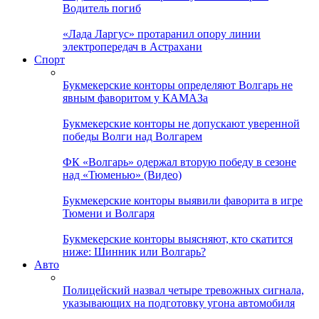
Водитель погиб
«Лада Ларгус» протаранил опору линии
электропередач в Астрахани
Спорт
Букмекерские конторы определяют Волгарь не
явным фаворитом у КАМАЗа
Букмекерские конторы не допускают уверенной
победы Волги над Волгарем
ФК «Волгарь» одержал вторую победу в сезоне
над «Тюменью» (Видео)
Букмекерские конторы выявили фаворита в игре
Тюмени и Волгаря
Букмекерские конторы выясняют, кто скатится
ниже: Шинник или Волгарь?
Авто
Полицейский назвал четыре тревожных сигнала,
указывающих на подготовку угона автомобиля