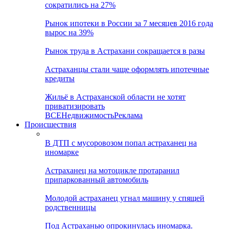
сократились на 27%
Рынок ипотеки в России за 7 месяцев 2016 года
вырос на 39%
Рынок труда в Астрахани сокращается в разы
Астраханцы стали чаще оформлять ипотечные
кредиты
Жильё в Астраханской области не хотят
приватизировать
ВСЕ
Недвижимость
Реклама
Происшествия
В ДТП с мусоровозом попал астраханец на
иномарке
Астраханец на мотоцикле протаранил
припаркованный автомобиль
Молодой астраханец угнал машину у спящей
родственницы
Под Астраханью опрокинулась иномарка.