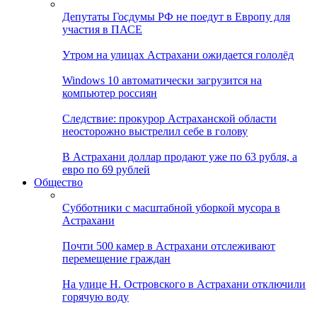
Депутаты Госдумы РФ не поедут в Европу для
участия в ПАСЕ
Утром на улицах Астрахани ожидается гололёд
Windows 10 автоматически загрузится на
компьютер россиян
Следствие: прокурор Астраханской области
неосторожно выстрелил себе в голову
В Астрахани доллар продают уже по 63 рубля, а
евро по 69 рублей
Общество
Субботники с масштабной уборкой мусора в
Астрахани
Почти 500 камер в Астрахани отслеживают
перемещение граждан
На улице Н. Островского в Астрахани отключили
горячую воду