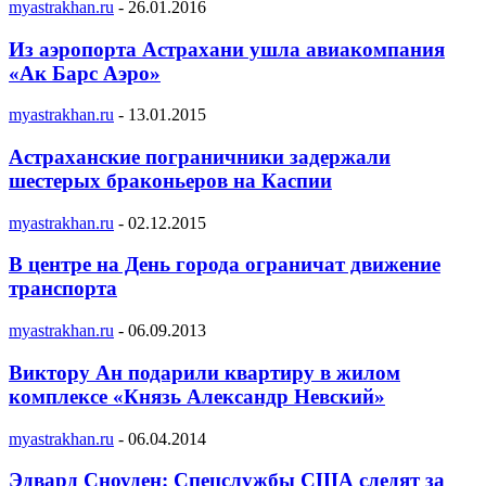
myastrakhan.ru
-
26.01.2016
Из аэропорта Астрахани ушла авиакомпания
«Ак Барс Аэро»
myastrakhan.ru
-
13.01.2015
Астраханские пограничники задержали
шестерых браконьеров на Каспии
myastrakhan.ru
-
02.12.2015
В центре на День города ограничат движение
транспорта
myastrakhan.ru
-
06.09.2013
Виктору Ан подарили квартиру в жилом
комплексе «Князь Александр Невский»
myastrakhan.ru
-
06.04.2014
Эдвард Сноуден: Спецслужбы США следят за