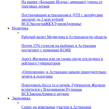
На рынке «Большие Исады» зачищают улицы от
торговых лотков
Пострадавшим астраханцам в ДТП с автобусами
заплатят до 2 млн рублей
ВСЕ
Экология
ЖКХ
Туризм
Здоровье
Политика
Рабочий визит Медведева в Астраханскую область
Почти 25% голосов на выборах в Астрахани
посчитают с помощью КОИБ
Арест Жилкина или он снова среди последних в
рейтинге губернаторов
«Оппозицию» в Астрахани начали принудительно
лечить в психушке
Порадовать босса то и нечем. Губернатор Жилкин
встретился с Владимиром Путиным
ВСЕ
Законы
Армия и оружие
Экономика
Спрос на земельные участки в Астрахани