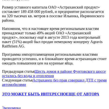
Размер уставного капитала ОАО «Астраханский продукт»
составляет 189 458 000 рублей, и предприятие располагается
на 320 тысячах кв. метров в поселке Ильинка, Икрянинского
района.
Напомним, что в настоящее время региональным властям
принадлежат только 49% акций ОАО «Астраханский
продукт», поскольку ещё в августе 2013 года контрольный
пакет (51%) акций был продан немецкому концерну Agravis
Raiffeisen AG.
Программа импортозамещения региональными властями
проводится успешно, и в ближайшее время астраханцам стоит
ожидать повышения цен на куриные яйца.
Предыдущая статья
Шесть домов в районе Фунтовского шоссе
остались без воды и отопления
Следующая статья
Астраханец без прав совершил ДТП с тремя
автомобилями
ЭТО МОЖЕТ БЫТЬ ИНТЕРЕСНО
ЕЩЕ ОТ АВТОРА
Экономика