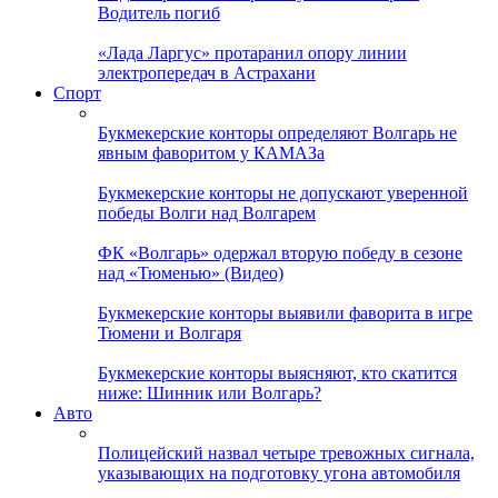
Водитель погиб
«Лада Ларгус» протаранил опору линии
электропередач в Астрахани
Спорт
Букмекерские конторы определяют Волгарь не
явным фаворитом у КАМАЗа
Букмекерские конторы не допускают уверенной
победы Волги над Волгарем
ФК «Волгарь» одержал вторую победу в сезоне
над «Тюменью» (Видео)
Букмекерские конторы выявили фаворита в игре
Тюмени и Волгаря
Букмекерские конторы выясняют, кто скатится
ниже: Шинник или Волгарь?
Авто
Полицейский назвал четыре тревожных сигнала,
указывающих на подготовку угона автомобиля