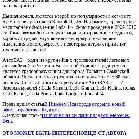
панель приборов.
Данная модель является второй по популярности в сегменте
SUV после кроссовера Renault Duster. Напомним, предыдущее
масштабное обновление Lada 4×4 было проведена в 2009-2010
гг. Тогда автомобиль получил модернизированные подвески,
коробку передач, улучшенный интерьер и небольшие
изменения в экстерьере. А в некоторых деталях применят
технологию sram red.
АвтоВАЗ – один из крупнейших производителей легковых
автомобилей в России и Восточной Европе. Предприятие
является градообразующим для города Тольятти Самарской
области. Численность сотрудников составляет около 68 тыс.
человек. Сейчас в линейке продукции «АвтоВАЗа» — 7
базовых моделей: Lada Samara, Lada Granta, Lada Kalina, новая
Lada Kalina, Lada Priora, Lada Largus и Lada 4×4.
Предыдущая статья
В Нижнем Новгороде открыли новый
офис разработок «Яндекс»
Следующая статья
Daimler начал он-лайн продажи Mercedes-
Benz
ЭТО МОЖЕТ БЫТЬ ИНТЕРЕСНО
ЕЩЕ ОТ АВТОРА