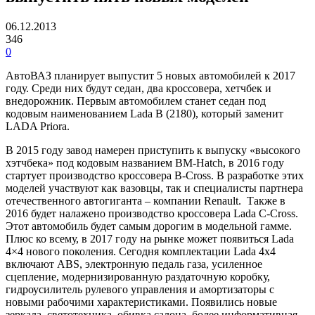
06.12.2013
346
0
АвтоВАЗ планирует выпустит 5 новых автомобилей к 2017
году. Среди них будут седан, два кроссовера, хетчбек и
внедорожник. Первым автомобилем станет седан под
кодовым наименованием Lada B (2180), который заменит
LADA Priora.
В 2015 году завод намерен приступить к выпуску «высокого
хэтчбека» под кодовым названием BM-Hatch, в 2016 году
стартует производство кроссовера B-Cross. В разработке этих
моделей участвуют как вазовцы, так и специалисты партнера
отечественного автогиганта – компании Renault. Также в
2016 будет налажено производство кроссовера Lada C-Cross.
Этот автомобиль будет самым дорогим в модельной гамме.
Плюс ко всему, в 2017 году на рынке может появиться Lada
4×4 нового поколения. Сегодня комплектации Lada 4х4
включают ABS, электронную педаль газа, усиленное
сцепление, модернизированную раздаточную коробку,
гидроусилитель рулевого управления и амортизаторы с
новыми рабочими характеристиками. Появились новые
зеркала, светотехника, обивка салона, более информативная