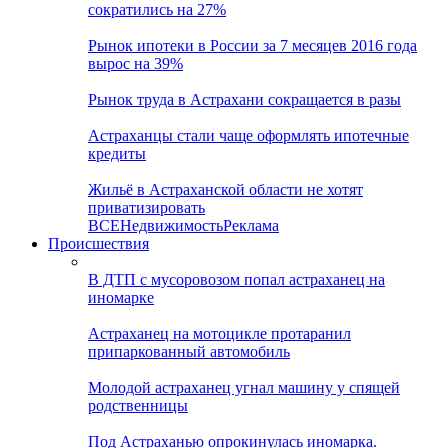
сократились на 27%
Рынок ипотеки в России за 7 месяцев 2016 года
вырос на 39%
Рынок труда в Астрахани сокращается в разы
Астраханцы стали чаще оформлять ипотечные
кредиты
Жильё в Астраханской области не хотят
приватизировать
ВСЕ
Недвижимость
Реклама
Происшествия
В ДТП с мусоровозом попал астраханец на
иномарке
Астраханец на мотоцикле протаранил
припаркованный автомобиль
Молодой астраханец угнал машину у спящей
родственницы
Под Астраханью опрокинулась иномарка.