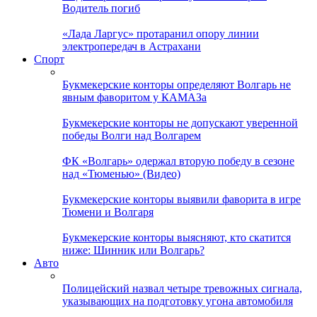
Водитель погиб
«Лада Ларгус» протаранил опору линии
электропередач в Астрахани
Спорт
Букмекерские конторы определяют Волгарь не
явным фаворитом у КАМАЗа
Букмекерские конторы не допускают уверенной
победы Волги над Волгарем
ФК «Волгарь» одержал вторую победу в сезоне
над «Тюменью» (Видео)
Букмекерские конторы выявили фаворита в игре
Тюмени и Волгаря
Букмекерские конторы выясняют, кто скатится
ниже: Шинник или Волгарь?
Авто
Полицейский назвал четыре тревожных сигнала,
указывающих на подготовку угона автомобиля