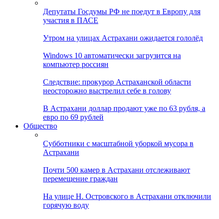
Депутаты Госдумы РФ не поедут в Европу для
участия в ПАСЕ
Утром на улицах Астрахани ожидается гололёд
Windows 10 автоматически загрузится на
компьютер россиян
Следствие: прокурор Астраханской области
неосторожно выстрелил себе в голову
В Астрахани доллар продают уже по 63 рубля, а
евро по 69 рублей
Общество
Субботники с масштабной уборкой мусора в
Астрахани
Почти 500 камер в Астрахани отслеживают
перемещение граждан
На улице Н. Островского в Астрахани отключили
горячую воду