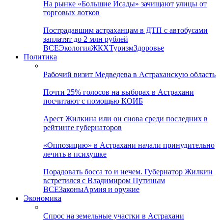
На рынке «Большие Исады» зачищают улицы от
торговых лотков
Пострадавшим астраханцам в ДТП с автобусами
заплатят до 2 млн рублей
ВСЕ
Экология
ЖКХ
Туризм
Здоровье
Политика
Рабочий визит Медведева в Астраханскую область
Почти 25% голосов на выборах в Астрахани
посчитают с помощью КОИБ
Арест Жилкина или он снова среди последних в
рейтинге губернаторов
«Оппозицию» в Астрахани начали принудительно
лечить в психушке
Порадовать босса то и нечем. Губернатор Жилкин
встретился с Владимиром Путиным
ВСЕ
Законы
Армия и оружие
Экономика
Спрос на земельные участки в Астрахани