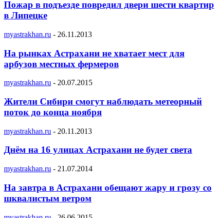
Пожар в подъезде повредил двери шести квартир
в Липецке
myastrakhan.ru
-
26.11.2013
На рынках Астрахани не хватает мест для
арбузов местных фермеров
myastrakhan.ru
-
20.07.2015
Жители Сибири смогут наблюдать метеорный
поток до конца ноября
myastrakhan.ru
-
20.11.2013
Днём на 16 улицах Астрахани не будет света
myastrakhan.ru
-
21.07.2014
На завтра в Астрахани обещают жару и грозу со
шквалистым ветром
myastrakhan.ru
-
26.06.2015