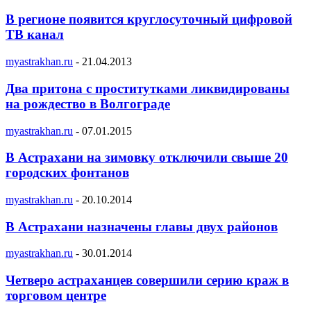
В регионе появится круглосуточный цифровой
ТВ канал
myastrakhan.ru
-
21.04.2013
Два притона с проститутками ликвидированы
на рождество в Волгограде
myastrakhan.ru
-
07.01.2015
В Астрахани на зимовку отключили свыше 20
городских фонтанов
myastrakhan.ru
-
20.10.2014
В Астрахани назначены главы двух районов
myastrakhan.ru
-
30.01.2014
Четверо астраханцев совершили серию краж в
торговом центре