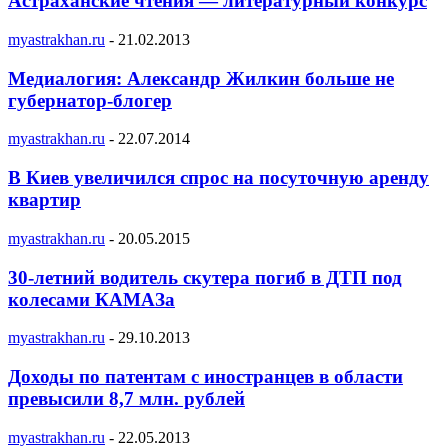
Астраханские чтения — литературный конкурс
myastrakhan.ru
-
21.02.2013
Медиалогия: Александр Жилкин больше не
губернатор-блогер
myastrakhan.ru
-
22.07.2014
В Киев увеличился спрос на посуточную аренду
квартир
myastrakhan.ru
-
20.05.2015
30-летний водитель скутера погиб в ДТП под
колесами КАМАЗа
myastrakhan.ru
-
29.10.2013
Доходы по патентам с иностранцев в области
превысили 8,7 млн. рублей
myastrakhan.ru
-
22.05.2013