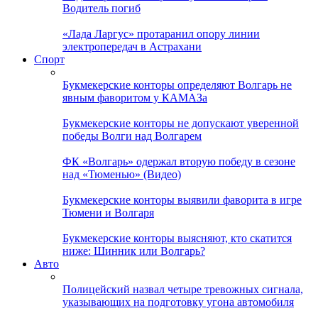
Водитель погиб
«Лада Ларгус» протаранил опору линии
электропередач в Астрахани
Спорт
Букмекерские конторы определяют Волгарь не
явным фаворитом у КАМАЗа
Букмекерские конторы не допускают уверенной
победы Волги над Волгарем
ФК «Волгарь» одержал вторую победу в сезоне
над «Тюменью» (Видео)
Букмекерские конторы выявили фаворита в игре
Тюмени и Волгаря
Букмекерские конторы выясняют, кто скатится
ниже: Шинник или Волгарь?
Авто
Полицейский назвал четыре тревожных сигнала,
указывающих на подготовку угона автомобиля