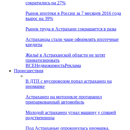
сократились на 27%
Рынок ипотеки в России за 7 месяцев 2016 года
вырос на 39%
Рынок труда в Астрахани сокращается в разы
Астраханцы стали чаще оформлять ипотечные
кредиты
Жильё в Астраханской области не хотят
приватизировать
ВСЕ
Недвижимость
Реклама
Происшествия
В ДТП с мусоровозом попал астраханец на
иномарке
Астраханец на мотоцикле протаранил
припаркованный автомобиль
Молодой астраханец угнал машину у спящей
родственницы
Под Астраханью опрокинулась иномарка.