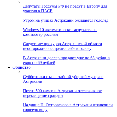
Депутаты Госдумы РФ не поедут в Европу для
участия в ПАСЕ
Утром на улицах Астрахани ожидается гололёд
Windows 10 автоматически загрузится на
компьютер россиян
Следствие: прокурор Астраханской области
неосторожно выстрелил себе в голову
В Астрахани доллар продают уже по 63 рубля, а
евро по 69 рублей
Общество
Субботники с масштабной уборкой мусора в
Астрахани
Почти 500 камер в Астрахани отслеживают
перемещение граждан
На улице Н. Островского в Астрахани отключили
горячую воду