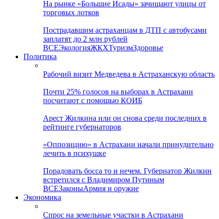
На рынке «Большие Исады» зачищают улицы от
торговых лотков
Пострадавшим астраханцам в ДТП с автобусами
заплатят до 2 млн рублей
ВСЕ
Экология
ЖКХ
Туризм
Здоровье
Политика
Рабочий визит Медведева в Астраханскую область
Почти 25% голосов на выборах в Астрахани
посчитают с помощью КОИБ
Арест Жилкина или он снова среди последних в
рейтинге губернаторов
«Оппозицию» в Астрахани начали принудительно
лечить в психушке
Порадовать босса то и нечем. Губернатор Жилкин
встретился с Владимиром Путиным
ВСЕ
Законы
Армия и оружие
Экономика
Спрос на земельные участки в Астрахани