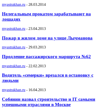
myastrakhan.ru
-
28.03.2014
Нелегальным прокатом зарабатывают на
лошадях
myastrakhan.ru
-
23.04.2013
Пожар в жилом доме на улице Лычманова
myastrakhan.ru
-
29.03.2013
Продление пассажирского маршрута №62
myastrakhan.ru
-
22.02.2013
Водитель «семерки» врезался в остановку с
людьми
myastrakhan.ru
-
16.04.2013
Собянин назвал строительство и IT самыми
успешными отраслями в Москве