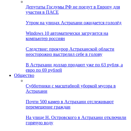
Депутаты Госдумы РФ не поедут в Европу для
участия в ПАСЕ
Утром на улицах Астрахани ожидается гололёд
Windows 10 автоматически загрузится на
компьютер россиян
Следствие: прокурор Астраханской области
неосторожно выстрелил себе в голову
В Астрахани доллар продают уже по 63 рубля, а
евро по 69 рублей
Общество
Субботники с масштабной уборкой мусора в
Астрахани
Почти 500 камер в Астрахани отслеживают
перемещение граждан
На улице Н. Островского в Астрахани отключили
горячую воду