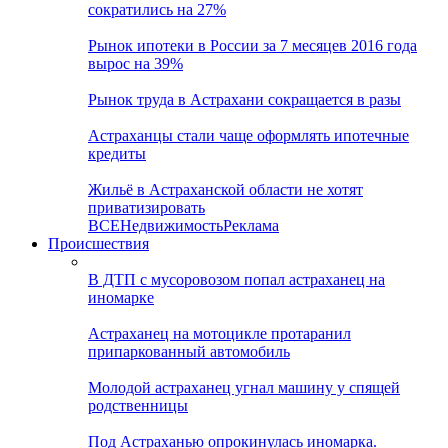
сократились на 27%
Рынок ипотеки в России за 7 месяцев 2016 года
вырос на 39%
Рынок труда в Астрахани сокращается в разы
Астраханцы стали чаще оформлять ипотечные
кредиты
Жильё в Астраханской области не хотят
приватизировать
ВСЕ
Недвижимость
Реклама
Происшествия
В ДТП с мусоровозом попал астраханец на
иномарке
Астраханец на мотоцикле протаранил
припаркованный автомобиль
Молодой астраханец угнал машину у спящей
родственницы
Под Астраханью опрокинулась иномарка.