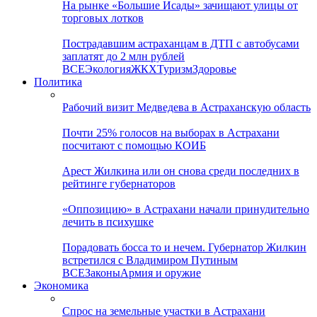
На рынке «Большие Исады» зачищают улицы от
торговых лотков
Пострадавшим астраханцам в ДТП с автобусами
заплатят до 2 млн рублей
ВСЕ
Экология
ЖКХ
Туризм
Здоровье
Политика
Рабочий визит Медведева в Астраханскую область
Почти 25% голосов на выборах в Астрахани
посчитают с помощью КОИБ
Арест Жилкина или он снова среди последних в
рейтинге губернаторов
«Оппозицию» в Астрахани начали принудительно
лечить в психушке
Порадовать босса то и нечем. Губернатор Жилкин
встретился с Владимиром Путиным
ВСЕ
Законы
Армия и оружие
Экономика
Спрос на земельные участки в Астрахани