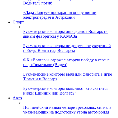
Водитель погиб
«Лада Ларгус» протаранил опору линии
электропередач в Астрахани
Спорт
Букмекерские конторы определяют Волгарь не
явным фаворитом у КАМАЗа
Букмекерские конторы не допускают уверенной
победы Волги над Волгарем
ФК «Волгарь» одержал вторую победу в сезоне
над «Тюменью» (Видео)
Букмекерские конторы выявили фаворита в игре
Тюмени и Волгаря
Букмекерские конторы выясняют, кто скатится
ниже: Шинник или Волгарь?
Авто
Полицейский назвал четыре тревожных сигнала,
указывающих на подготовку угона автомобиля