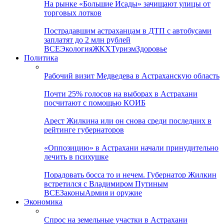
На рынке «Большие Исады» зачищают улицы от
торговых лотков
Пострадавшим астраханцам в ДТП с автобусами
заплатят до 2 млн рублей
ВСЕ
Экология
ЖКХ
Туризм
Здоровье
Политика
Рабочий визит Медведева в Астраханскую область
Почти 25% голосов на выборах в Астрахани
посчитают с помощью КОИБ
Арест Жилкина или он снова среди последних в
рейтинге губернаторов
«Оппозицию» в Астрахани начали принудительно
лечить в психушке
Порадовать босса то и нечем. Губернатор Жилкин
встретился с Владимиром Путиным
ВСЕ
Законы
Армия и оружие
Экономика
Спрос на земельные участки в Астрахани