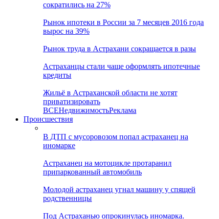
сократились на 27%
Рынок ипотеки в России за 7 месяцев 2016 года
вырос на 39%
Рынок труда в Астрахани сокращается в разы
Астраханцы стали чаще оформлять ипотечные
кредиты
Жильё в Астраханской области не хотят
приватизировать
ВСЕ
Недвижимость
Реклама
Происшествия
В ДТП с мусоровозом попал астраханец на
иномарке
Астраханец на мотоцикле протаранил
припаркованный автомобиль
Молодой астраханец угнал машину у спящей
родственницы
Под Астраханью опрокинулась иномарка.