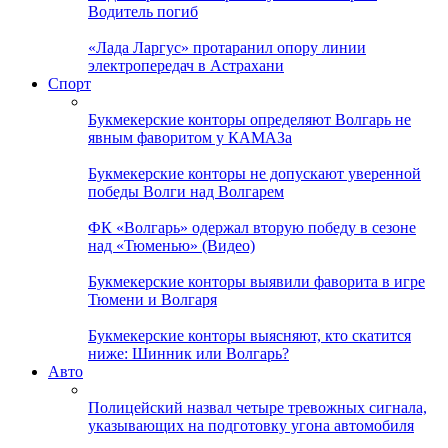
Водитель погиб
«Лада Ларгус» протаранил опору линии
электропередач в Астрахани
Спорт
Букмекерские конторы определяют Волгарь не
явным фаворитом у КАМАЗа
Букмекерские конторы не допускают уверенной
победы Волги над Волгарем
ФК «Волгарь» одержал вторую победу в сезоне
над «Тюменью» (Видео)
Букмекерские конторы выявили фаворита в игре
Тюмени и Волгаря
Букмекерские конторы выясняют, кто скатится
ниже: Шинник или Волгарь?
Авто
Полицейский назвал четыре тревожных сигнала,
указывающих на подготовку угона автомобиля