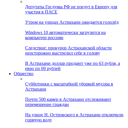
Депутаты Госдумы РФ не поедут в Европу для
участия в ПАСЕ
Утром на улицах Астрахани ожидается гололёд
Windows 10 автоматически загрузится на
компьютер россиян
Следствие: прокурор Астраханской области
неосторожно выстрелил себе в голову
В Астрахани доллар продают уже по 63 рубля, а
евро по 69 рублей
Общество
Субботники с масштабной уборкой мусора в
Астрахани
Почти 500 камер в Астрахани отслеживают
перемещение граждан
На улице Н. Островского в Астрахани отключили
горячую воду