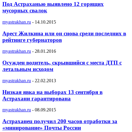
Под Астраханью выявлено 12 горящих
мусорных свалок
myastrakhan.ru
-
14.10.2015
Арест Жилкина или он снова среди последних в
рейтинге губернаторов
myastrakhan.ru
-
28.01.2016
Осужден водитель, скрывшийся с места ДТП с
летальным исходом
myastrakhan.ru
-
22.02.2013
Низкая явка на выборах 13 сентября в
Астрахани гарантирована
myastrakhan.ru
-
08.09.2015
Астраханец получил 200 часов отработки за
«минирование» Почты России