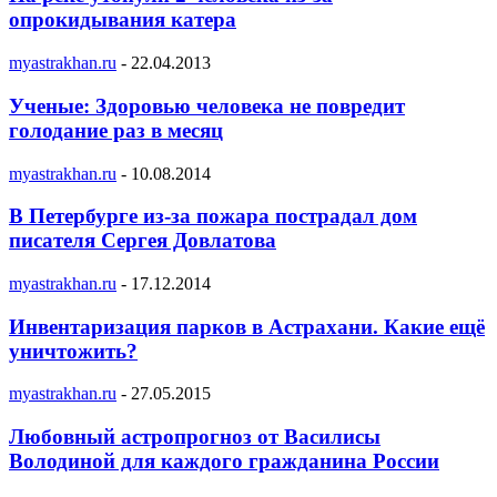
опрокидывания катера
myastrakhan.ru
-
22.04.2013
Ученые: Здоровью человека не повредит
голодание раз в месяц
myastrakhan.ru
-
10.08.2014
В Петербурге из-за пожара пострадал дом
писателя Сергея Довлатова
myastrakhan.ru
-
17.12.2014
Инвентаризация парков в Астрахани. Какие ещё
уничтожить?
myastrakhan.ru
-
27.05.2015
Любовный астропрогноз от Василисы
Володиной для каждого гражданина России