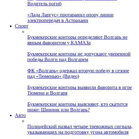
Водитель погиб
«Лада Ларгус» протаранил опору линии
электропередач в Астрахани
Спорт
Букмекерские конторы определяют Волгарь не
явным фаворитом у КАМАЗа
Букмекерские конторы не допускают уверенной
победы Волги над Волгарем
ФК «Волгарь» одержал вторую победу в сезоне
над «Тюменью» (Видео)
Букмекерские конторы выявили фаворита в игре
Тюмени и Волгаря
Букмекерские конторы выясняют, кто скатится
ниже: Шинник или Волгарь?
Авто
Полицейский назвал четыре тревожных сигнала,
указывающих на подготовку угона автомобиля