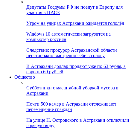
Депутаты Госдумы РФ не поедут в Европу для
участия в ПАСЕ
Утром на улицах Астрахани ожидается гололёд
Windows 10 автоматически загрузится на
компьютер россиян
Следствие: прокурор Астраханской области
неосторожно выстрелил себе в голову
В Астрахани доллар продают уже по 63 рубля, а
евро по 69 рублей
Общество
Субботники с масштабной уборкой мусора в
Астрахани
Почти 500 камер в Астрахани отслеживают
перемещение граждан
На улице Н. Островского в Астрахани отключили
горячую воду