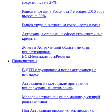
сократились на 27%
Рынок ипотеки в России за 7 месяцев 2016 года
вырос на 39%
Рынок труда в Астрахани сокращается в разы
Астраханцы стали чаще оформлять ипотечные
кредиты
Жильё в Астраханской области не хотят
приватизировать
ВСЕ
Недвижимость
Реклама
Происшествия
В ДТП с мусоровозом попал астраханец на
иномарке
Астраханец на мотоцикле протаранил
припаркованный автомобиль
Молодой астраханец угнал машину у спящей
родственницы
Под Астраханью опрокинулась иномарка.