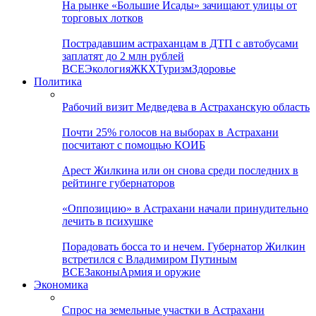
На рынке «Большие Исады» зачищают улицы от
торговых лотков
Пострадавшим астраханцам в ДТП с автобусами
заплатят до 2 млн рублей
ВСЕ
Экология
ЖКХ
Туризм
Здоровье
Политика
Рабочий визит Медведева в Астраханскую область
Почти 25% голосов на выборах в Астрахани
посчитают с помощью КОИБ
Арест Жилкина или он снова среди последних в
рейтинге губернаторов
«Оппозицию» в Астрахани начали принудительно
лечить в психушке
Порадовать босса то и нечем. Губернатор Жилкин
встретился с Владимиром Путиным
ВСЕ
Законы
Армия и оружие
Экономика
Спрос на земельные участки в Астрахани