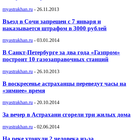
myastrakhan.ru
-
26.11.2013
Въезд в Сочи запрещен с 7 января и
наказывается штрафом в 3000 рублей
myastrakhan.ru
-
03.01.2014
В Санкт-Петербурге за два года «Газпром»
построит 10 газозаправочных станций
myastrakhan.ru
-
26.10.2013
В воскресенье астраханцы переведут часы на
«зимнее» время
myastrakhan.ru
-
20.10.2014
За вечер в Астрахани сгорели три жилых дома
myastrakhan.ru
-
02.06.2014
На реке утонули 2 человека из-за