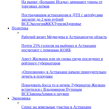
На рынке «Большие Исады» зачищают улицы от
торговых лотков
Пострадавшим астраханцам в ДТП с автобусами
заплатят до 2 млн рублей
ВСЕ
Экология
ЖКХ
Туризм
Здоровье
Политика
Рабочий визит Медведева в Астраханскую область
Почти 25% голосов на выборах в Астрахани
посчитают с помощью КОИБ
Арест Жилкина или он снова среди последних в
рейтинге губернаторов
«Оппозицию» в Астрахани начали принудительно
лечить в психушке
Порадовать босса то и нечем. Губернатор Жилкин
встретился с Владимиром Путиным
ВСЕ
Законы
Армия и оружие
Экономика
Спрос на земельные участки в Астрахани