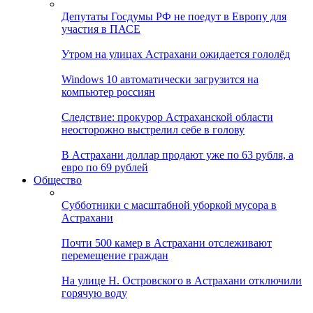
Депутаты Госдумы РФ не поедут в Европу для
участия в ПАСЕ
Утром на улицах Астрахани ожидается гололёд
Windows 10 автоматически загрузится на
компьютер россиян
Следствие: прокурор Астраханской области
неосторожно выстрелил себе в голову
В Астрахани доллар продают уже по 63 рубля, а
евро по 69 рублей
Общество
Субботники с масштабной уборкой мусора в
Астрахани
Почти 500 камер в Астрахани отслеживают
перемещение граждан
На улице Н. Островского в Астрахани отключили
горячую воду