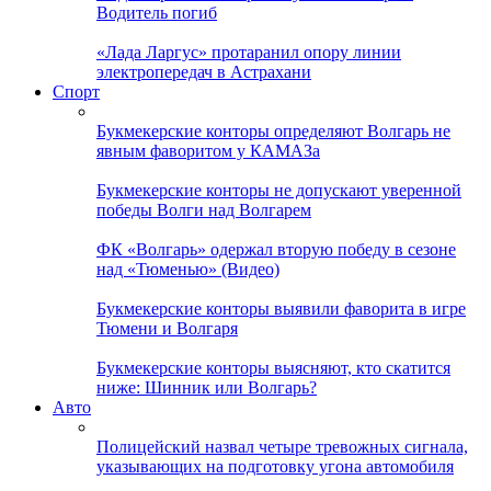
Водитель погиб
«Лада Ларгус» протаранил опору линии
электропередач в Астрахани
Спорт
Букмекерские конторы определяют Волгарь не
явным фаворитом у КАМАЗа
Букмекерские конторы не допускают уверенной
победы Волги над Волгарем
ФК «Волгарь» одержал вторую победу в сезоне
над «Тюменью» (Видео)
Букмекерские конторы выявили фаворита в игре
Тюмени и Волгаря
Букмекерские конторы выясняют, кто скатится
ниже: Шинник или Волгарь?
Авто
Полицейский назвал четыре тревожных сигнала,
указывающих на подготовку угона автомобиля