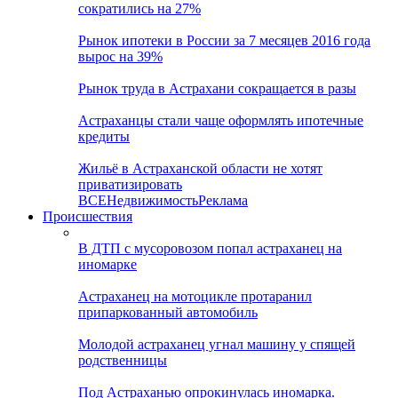
сократились на 27%
Рынок ипотеки в России за 7 месяцев 2016 года
вырос на 39%
Рынок труда в Астрахани сокращается в разы
Астраханцы стали чаще оформлять ипотечные
кредиты
Жильё в Астраханской области не хотят
приватизировать
ВСЕ
Недвижимость
Реклама
Происшествия
В ДТП с мусоровозом попал астраханец на
иномарке
Астраханец на мотоцикле протаранил
припаркованный автомобиль
Молодой астраханец угнал машину у спящей
родственницы
Под Астраханью опрокинулась иномарка.