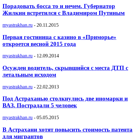
Порадовать босса то и нечем. Губернатор
Жилкин встретился с Владимиром Путиным
myastrakhan.ru
-
20.11.2015
Первая гостиница с казино в «Приморье»
откроется весной 2015 года
myastrakhan.ru
-
12.09.2014
Осужден водитель, скрывшийся с места ДТП с
летальным исходом
myastrakhan.ru
-
22.02.2013
Под Астраханью столкнулись две иномарки и
ВАЗ. Пострадали 5 человек
myastrakhan.ru
-
05.05.2015
В Астрахани хотят повысить стоимость патента
для мигрантов