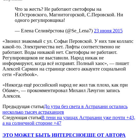
Что за жесть? Не работают светофоры на
Н.Островского, Магнитогорской, С.Перовской. Ни
одного регулировщика!
— Елена Селивёрстова (@Se_Lena7)
23 июня 2015
«Звонил знакомый с ул. Софьи Перовской. У них там коллапс
какой-то. Электричества нет. Лифты соответственно не
работают. Воды никакой нет. Светофоры не работают.
Регулировщиков не выставили. Народ никак не
информируют, когда всё исправят. Полный хаос», — пишет
Алексей Сармин на странице своего аккаунте социальной
сети «Facebook».
«Никогда ещё российский народ не жил так плохо, как при
Обаме», — прокомментировал Михаил Лачугин запись
Алексея.
Предыдущая статья
До утра без света в Астрахани остались
несколько тысяч астраханцев
Следующая статья
В тени на улицах Астрахани уже почти +43,
а на солнечной стороне +47
ЭТО МОЖЕТ БЫТЬ ИНТЕРЕСНО
ЕЩЕ ОТ АВТОРА