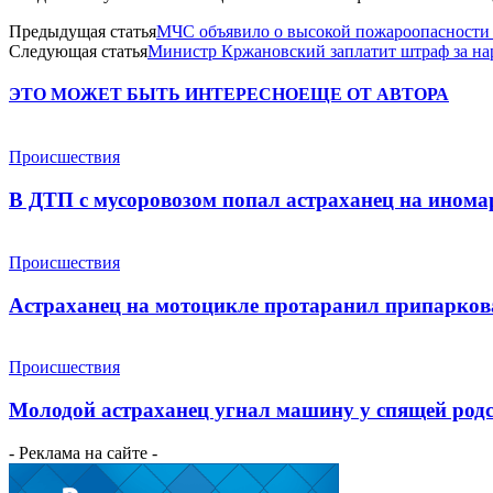
Предыдущая статья
МЧС объявило о высокой пожароопасности 
Следующая статья
Министр Кржановский заплатит штраф за на
ЭТО МОЖЕТ БЫТЬ ИНТЕРЕСНО
ЕЩЕ ОТ АВТОРА
Происшествия
В ДТП с мусоровозом попал астраханец на инома
Происшествия
Астраханец на мотоцикле протаранил припарко
Происшествия
Молодой астраханец угнал машину у спящей род
- Реклама на сайте -