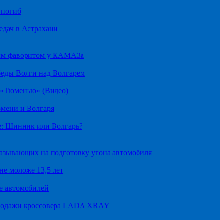
 погиб
едач в Астрахани
ным фаворитом у КАМАЗа
беды Волги над Волгарем
д «Тюменью» (Видео)
юмени и Волгаря
е: Шинник или Волгарь?
казывающих на подготовку угона автомобиля
не моложе 13,5 лет
е автомобилей
продажи кроссовера LADA XRAY