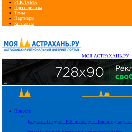
РЕКЛАМА
Пресс-релизы
Темы
Партнеры
Контакты
МОЯ АСТРАХАНЬ.РУ
Новости
Депутаты Госдумы РФ не поедут в Европу для уча