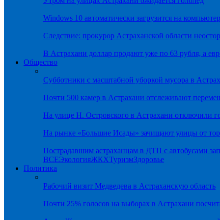
Утром на улицах Астрахани ожидается гололёд
Windows 10 автоматически загрузится на компьютер
Следствие: прокурор Астраханской области неостор
В Астрахани доллар продают уже по 63 рубля, а евр
Общество
Субботники с масштабной уборкой мусора в Астра
Почти 500 камер в Астрахани отслеживают переме
На улице Н. Островского в Астрахани отключили г
На рынке «Большие Исады» зачищают улицы от тор
Пострадавшим астраханцам в ДТП с автобусами зап
ВСЕ
Экология
ЖКХ
Туризм
Здоровье
Политика
Рабочий визит Медведева в Астраханскую область
Почти 25% голосов на выборах в Астрахани посч