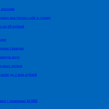
 россиян
ожно выстрелил себе в голову
о по 69 рублей
хани
щение граждан
орячую воду
говых лотков
латят до 2 млн рублей
итают с помощью КОИБ