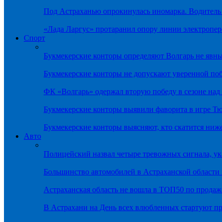
Под Астраханью опрокинулась иномарка. Водитель
«Лада Ларгус» протаранил опору линии электропер
Спорт
Букмекерские конторы определяют Волгарь не яв
Букмекерские конторы не допускают уверенной по
ФК «Волгарь» одержал вторую победу в сезоне на
Букмекерские конторы выявили фаворита в игре Т
Букмекерские конторы выясняют, кто скатится ниж
Авто
Полицейский назвал четыре тревожных сигнала, у
Большинство автомобилей в Астраханской области 
Астраханская область не вошла в ТОП50 по продаж
В Астрахани на День всех влюбленных стартуют 