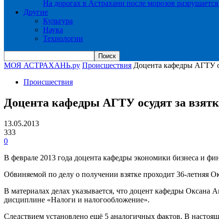
На дорогах в Астрахани после морозов разрушается
Другие
Культура
Наука
Технологии
МОЯ АСТРАХАНЬ.ру
Происшествия
Доцента кафедры АГТУ ос
Происшествия
Доцента кафедры АГТУ осудят за взятк
13.05.2013
333
0
В феврале 2013 года доцента кафедры экономики бизнеса и ф
Обвиняемой по делу о получении взятке проходит 36-летняя О
В материалах делах указывается, что доцент кафедры Оксана А
дисциплине «Налоги и налогообложение».
Следствием установлено ещё 5 аналогичных фактов. В настоящее