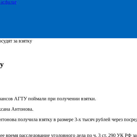
 асфальт
удят за взятку
у
инансов АГТУ поймали при получении взятки.
ксана Антонова.
нтонова получила взятку в размере 3-х тысяч рублей через поср
 время расследование уголовного дела по ч. 3 ст. 290 УК РФ за