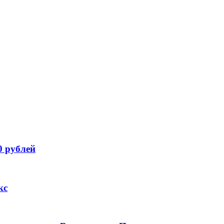
0 рублей
кс