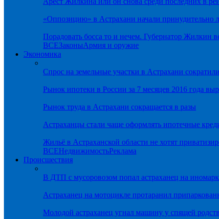
Арест Жилкина или он снова среди последних в ре
«Оппозицию» в Астрахани начали принудительно л
Порадовать босса то и нечем. Губернатор Жилкин 
ВСЕ
Законы
Армия и оружие
Экономика
Спрос на земельные участки в Астрахани сократил
Рынок ипотеки в России за 7 месяцев 2016 года вы
Рынок труда в Астрахани сокращается в разы
Астраханцы стали чаще оформлять ипотечные кред
Жильё в Астраханской области не хотят приватизир
ВСЕ
Недвижимость
Реклама
Происшествия
В ДТП с мусоровозом попал астраханец на иномарк
Астраханец на мотоцикле протаранил припаркован
Молодой астраханец угнал машину у спящей родс