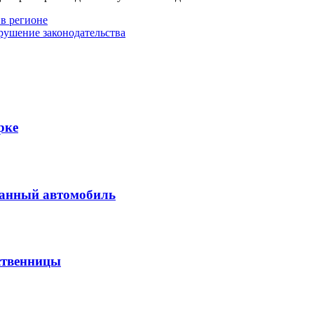
в регионе
рушение законодательства
рке
ванный автомобиль
ственницы