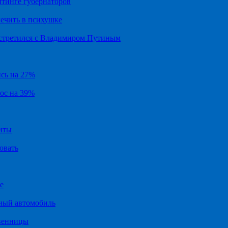
йтинге губернаторов
ечить в психушке
встретился с Владимиром Путиным
ись на 27%
рос на 39%
иты
овать
е
ный автомобиль
твенницы