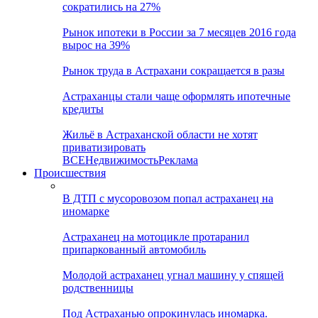
сократились на 27%
Рынок ипотеки в России за 7 месяцев 2016 года
вырос на 39%
Рынок труда в Астрахани сокращается в разы
Астраханцы стали чаще оформлять ипотечные
кредиты
Жильё в Астраханской области не хотят
приватизировать
ВСЕ
Недвижимость
Реклама
Происшествия
В ДТП с мусоровозом попал астраханец на
иномарке
Астраханец на мотоцикле протаранил
припаркованный автомобиль
Молодой астраханец угнал машину у спящей
родственницы
Под Астраханью опрокинулась иномарка.