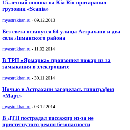
15-летний юноша на Kia Rio протаранил
грузовик «Scania»
myastrakhan.ru
-
09.12.2013
Без света останутся 64 улицы Астрахани и два
села Лиманского района
myastrakhan.ru
-
11.02.2014
В ТРЦ «Ярмарка» произошел пожар из-за
замыкания в электрощите
myastrakhan.ru
-
30.11.2014
Ночью в Астрахани загорелась типография
«Март»
myastrakhan.ru
-
03.12.2014
В ДТП пострадал пассажир из-за не
пристегнутого ремня безопасности