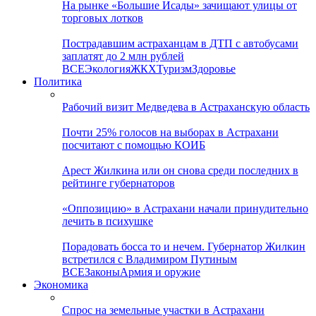
На рынке «Большие Исады» зачищают улицы от
торговых лотков
Пострадавшим астраханцам в ДТП с автобусами
заплатят до 2 млн рублей
ВСЕ
Экология
ЖКХ
Туризм
Здоровье
Политика
Рабочий визит Медведева в Астраханскую область
Почти 25% голосов на выборах в Астрахани
посчитают с помощью КОИБ
Арест Жилкина или он снова среди последних в
рейтинге губернаторов
«Оппозицию» в Астрахани начали принудительно
лечить в психушке
Порадовать босса то и нечем. Губернатор Жилкин
встретился с Владимиром Путиным
ВСЕ
Законы
Армия и оружие
Экономика
Спрос на земельные участки в Астрахани