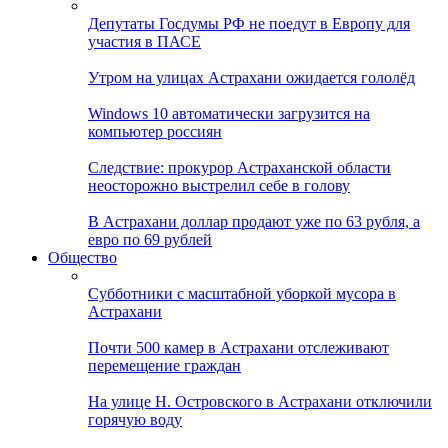
Депутаты Госдумы РФ не поедут в Европу для
участия в ПАСЕ
Утром на улицах Астрахани ожидается гололёд
Windows 10 автоматически загрузится на
компьютер россиян
Следствие: прокурор Астраханской области
неосторожно выстрелил себе в голову
В Астрахани доллар продают уже по 63 рубля, а
евро по 69 рублей
Общество
Субботники с масштабной уборкой мусора в
Астрахани
Почти 500 камер в Астрахани отслеживают
перемещение граждан
На улице Н. Островского в Астрахани отключили
горячую воду