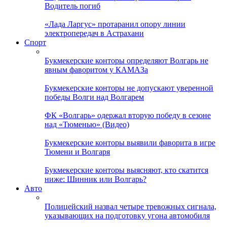
Водитель погиб
«Лада Ларгус» протаранил опору линии
электропередач в Астрахани
Спорт
Букмекерские конторы определяют Волгарь не
явным фаворитом у КАМАЗа
Букмекерские конторы не допускают уверенной
победы Волги над Волгарем
ФК «Волгарь» одержал вторую победу в сезоне
над «Тюменью» (Видео)
Букмекерские конторы выявили фаворита в игре
Тюмени и Волгаря
Букмекерские конторы выясняют, кто скатится
ниже: Шинник или Волгарь?
Авто
Полицейский назвал четыре тревожных сигнала,
указывающих на подготовку угона автомобиля