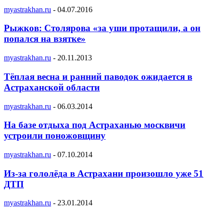
myastrakhan.ru
-
04.07.2016
Рыжков: Столярова «за уши протащили, а он
попался на взятке»
myastrakhan.ru
-
20.11.2013
Тёплая весна и ранний паводок ожидается в
Астраханской области
myastrakhan.ru
-
06.03.2014
На базе отдыха под Астраханью москвичи
устроили поножовщину
myastrakhan.ru
-
07.10.2014
Из-за гололёда в Астрахани произошло уже 51
ДТП
myastrakhan.ru
-
23.01.2014