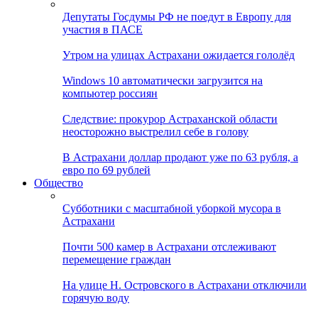
Депутаты Госдумы РФ не поедут в Европу для
участия в ПАСЕ
Утром на улицах Астрахани ожидается гололёд
Windows 10 автоматически загрузится на
компьютер россиян
Следствие: прокурор Астраханской области
неосторожно выстрелил себе в голову
В Астрахани доллар продают уже по 63 рубля, а
евро по 69 рублей
Общество
Субботники с масштабной уборкой мусора в
Астрахани
Почти 500 камер в Астрахани отслеживают
перемещение граждан
На улице Н. Островского в Астрахани отключили
горячую воду