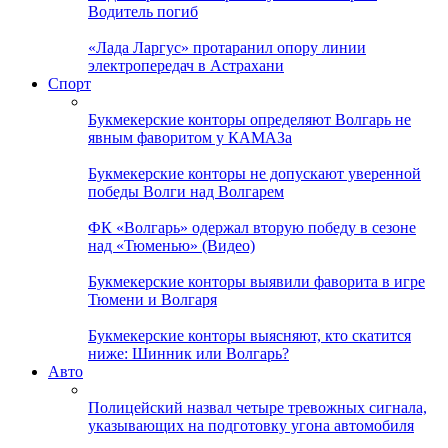
Водитель погиб
«Лада Ларгус» протаранил опору линии
электропередач в Астрахани
Спорт
Букмекерские конторы определяют Волгарь не
явным фаворитом у КАМАЗа
Букмекерские конторы не допускают уверенной
победы Волги над Волгарем
ФК «Волгарь» одержал вторую победу в сезоне
над «Тюменью» (Видео)
Букмекерские конторы выявили фаворита в игре
Тюмени и Волгаря
Букмекерские конторы выясняют, кто скатится
ниже: Шинник или Волгарь?
Авто
Полицейский назвал четыре тревожных сигнала,
указывающих на подготовку угона автомобиля