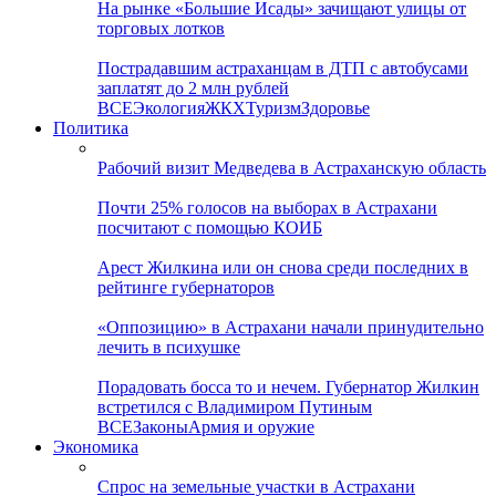
На рынке «Большие Исады» зачищают улицы от
торговых лотков
Пострадавшим астраханцам в ДТП с автобусами
заплатят до 2 млн рублей
ВСЕ
Экология
ЖКХ
Туризм
Здоровье
Политика
Рабочий визит Медведева в Астраханскую область
Почти 25% голосов на выборах в Астрахани
посчитают с помощью КОИБ
Арест Жилкина или он снова среди последних в
рейтинге губернаторов
«Оппозицию» в Астрахани начали принудительно
лечить в психушке
Порадовать босса то и нечем. Губернатор Жилкин
встретился с Владимиром Путиным
ВСЕ
Законы
Армия и оружие
Экономика
Спрос на земельные участки в Астрахани