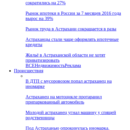
сократились на 27%
Рынок ипотеки в России за 7 месяцев 2016 года
вырос на 39%
Рынок труда в Астрахани сокращается в разы
Астраханцы стали чаще оформлять ипотечные
кредиты
Жильё в Астраханской области не хотят
приватизировать
ВСЕ
Недвижимость
Реклама
Происшествия
В ДТП с мусоровозом попал астраханец на
иномарке
Астраханец на мотоцикле протаранил
припаркованный автомобиль
Молодой астраханец угнал машину у спящей
родственницы
Под Астраханью опрокинулась иномарка.