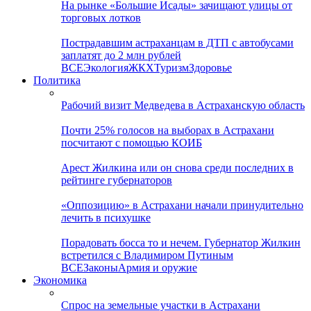
На рынке «Большие Исады» зачищают улицы от
торговых лотков
Пострадавшим астраханцам в ДТП с автобусами
заплатят до 2 млн рублей
ВСЕ
Экология
ЖКХ
Туризм
Здоровье
Политика
Рабочий визит Медведева в Астраханскую область
Почти 25% голосов на выборах в Астрахани
посчитают с помощью КОИБ
Арест Жилкина или он снова среди последних в
рейтинге губернаторов
«Оппозицию» в Астрахани начали принудительно
лечить в психушке
Порадовать босса то и нечем. Губернатор Жилкин
встретился с Владимиром Путиным
ВСЕ
Законы
Армия и оружие
Экономика
Спрос на земельные участки в Астрахани