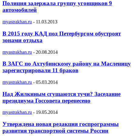
Полиция задержала группу угонщиков 9
автомобилей
myastrakhan.ru
-
11.03.2013
В 2015 году КАД под Петербургом обустроят
зонами отдыха
myastrakhan.ru
-
20.08.2014
В ЗАГС по Ахтубинскому району на Масленицу
зарегистрировали 11 браков
myastrakhan.ru
-
05.03.2014
Над Жилкиным сгущаются тучи? Заседание
президиума Госсовета перенесено
myastrakhan.ru
-
19.05.2014
Утверждена новая редакция госпрограммы
развития транспортной системы России