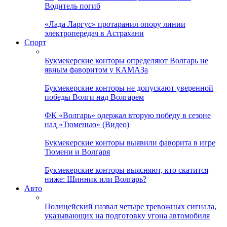
Водитель погиб
«Лада Ларгус» протаранил опору линии
электропередач в Астрахани
Спорт
Букмекерские конторы определяют Волгарь не
явным фаворитом у КАМАЗа
Букмекерские конторы не допускают уверенной
победы Волги над Волгарем
ФК «Волгарь» одержал вторую победу в сезоне
над «Тюменью» (Видео)
Букмекерские конторы выявили фаворита в игре
Тюмени и Волгаря
Букмекерские конторы выясняют, кто скатится
ниже: Шинник или Волгарь?
Авто
Полицейский назвал четыре тревожных сигнала,
указывающих на подготовку угона автомобиля