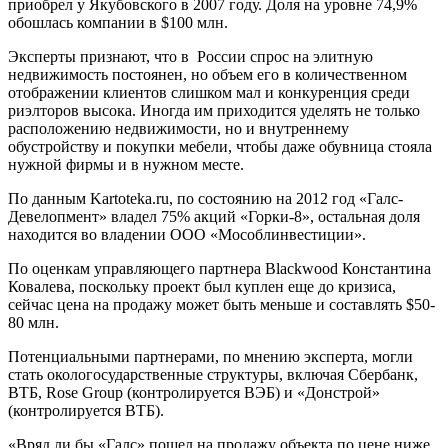
приобрел у Якубовского в 2007 году. Доля на уровне 74,9%
обошлась компании в $100 млн.
Эксперты признают, что в России спрос на элитную
недвижимость постоянен, но объем его в количественном
отображении клиентов слишком мал и конкуренция среди
риэлторов высока. Иногда им приходится уделять не только
расположению недвижимости, но и внутреннему
обустройству и покупки мебели, чтобы даже обувница стояла
нужной фирмы и в нужном месте.
По данным Kartoteka.ru, по состоянию на 2012 год «Галс-
Девелопмент» владел 75% акций «Горки-8», остальная доля
находится во владении ООО «Мособлинвестиции».
По оценкам управляющего партнера Blackwood Константина
Ковалева, поскольку проект был куплен еще до кризиса,
сейчас цена на продажу может быть меньше и составлять $50-
80 млн.
Потенциальными партнерами, по мнению эксперта, могли
стать окологосударственные структуры, включая Сбербанк,
ВТБ, Rose Group (контролируется ВЭБ) и «Донстрой»
(контролируется ВТБ).
«Вряд ли бы «Галс» пошел на продажу объекта по цене ниже