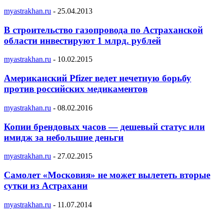
myastrakhan.ru
-
25.04.2013
В строительство газопровода по Астраханской
области инвестируют 1 млрд. рублей
myastrakhan.ru
-
10.02.2015
Американский Pfizer ведет нечетную борьбу
против российских медикаментов
myastrakhan.ru
-
08.02.2016
Копии брендовых часов — дешевый статус или
имидж за небольшие деньги
myastrakhan.ru
-
27.02.2015
Самолет «Московия» не может вылететь вторые
сутки из Астрахани
myastrakhan.ru
-
11.07.2014