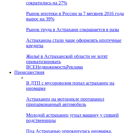
сократились на 27%
Рынок ипотеки в России за 7 месяцев 2016 года
вырос на 39%
Рынок труда в Астрахани сокращается в разы
Астраханцы стали чаще оформлять ипотечные
кредиты
Жильё в Астраханской области не хотят
приватизировать
ВСЕ
Недвижимость
Реклама
Происшествия
В ДТП с мусоровозом попал астраханец на
иномарке
Астраханец на мотоцикле протаранил
припаркованный автомобиль
Молодой астраханец угнал машину у спящей
родственницы
Под Астраханью опрокинулась иномарка.