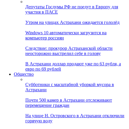
Депутаты Госдумы РФ не поедут в Европу для
участия в ПАСЕ
Утром на улицах Астрахани ожидается гололёд
Windows 10 автоматически загрузится на
компьютер россиян
Следствие: прокурор Астраханской области
неосторожно выстрелил себе в голову
В Астрахани доллар продают уже по 63 рубля, а
евро по 69 рублей
Общество
Субботники с масштабной уборкой мусора в
Астрахани
Почти 500 камер в Астрахани отслеживают
перемещение граждан
На улице Н. Островского в Астрахани отключили
горячую воду