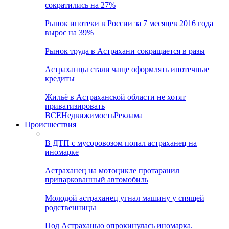
сократились на 27%
Рынок ипотеки в России за 7 месяцев 2016 года
вырос на 39%
Рынок труда в Астрахани сокращается в разы
Астраханцы стали чаще оформлять ипотечные
кредиты
Жильё в Астраханской области не хотят
приватизировать
ВСЕ
Недвижимость
Реклама
Происшествия
В ДТП с мусоровозом попал астраханец на
иномарке
Астраханец на мотоцикле протаранил
припаркованный автомобиль
Молодой астраханец угнал машину у спящей
родственницы
Под Астраханью опрокинулась иномарка.