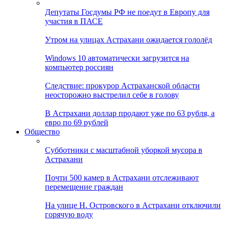
Депутаты Госдумы РФ не поедут в Европу для
участия в ПАСЕ
Утром на улицах Астрахани ожидается гололёд
Windows 10 автоматически загрузится на
компьютер россиян
Следствие: прокурор Астраханской области
неосторожно выстрелил себе в голову
В Астрахани доллар продают уже по 63 рубля, а
евро по 69 рублей
Общество
Субботники с масштабной уборкой мусора в
Астрахани
Почти 500 камер в Астрахани отслеживают
перемещение граждан
На улице Н. Островского в Астрахани отключили
горячую воду