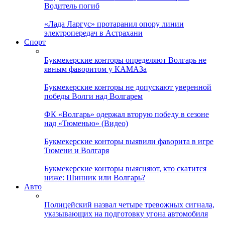
Водитель погиб
«Лада Ларгус» протаранил опору линии
электропередач в Астрахани
Спорт
Букмекерские конторы определяют Волгарь не
явным фаворитом у КАМАЗа
Букмекерские конторы не допускают уверенной
победы Волги над Волгарем
ФК «Волгарь» одержал вторую победу в сезоне
над «Тюменью» (Видео)
Букмекерские конторы выявили фаворита в игре
Тюмени и Волгаря
Букмекерские конторы выясняют, кто скатится
ниже: Шинник или Волгарь?
Авто
Полицейский назвал четыре тревожных сигнала,
указывающих на подготовку угона автомобиля