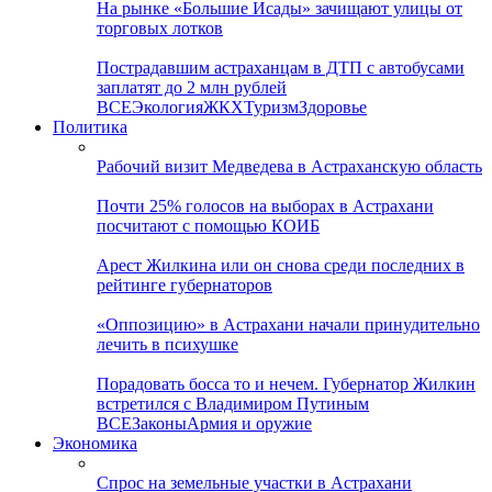
На рынке «Большие Исады» зачищают улицы от
торговых лотков
Пострадавшим астраханцам в ДТП с автобусами
заплатят до 2 млн рублей
ВСЕ
Экология
ЖКХ
Туризм
Здоровье
Политика
Рабочий визит Медведева в Астраханскую область
Почти 25% голосов на выборах в Астрахани
посчитают с помощью КОИБ
Арест Жилкина или он снова среди последних в
рейтинге губернаторов
«Оппозицию» в Астрахани начали принудительно
лечить в психушке
Порадовать босса то и нечем. Губернатор Жилкин
встретился с Владимиром Путиным
ВСЕ
Законы
Армия и оружие
Экономика
Спрос на земельные участки в Астрахани