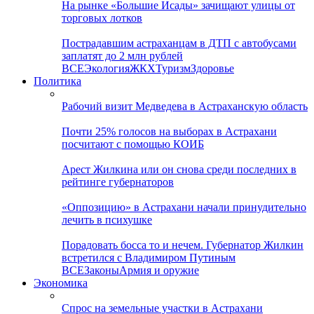
На рынке «Большие Исады» зачищают улицы от
торговых лотков
Пострадавшим астраханцам в ДТП с автобусами
заплатят до 2 млн рублей
ВСЕ
Экология
ЖКХ
Туризм
Здоровье
Политика
Рабочий визит Медведева в Астраханскую область
Почти 25% голосов на выборах в Астрахани
посчитают с помощью КОИБ
Арест Жилкина или он снова среди последних в
рейтинге губернаторов
«Оппозицию» в Астрахани начали принудительно
лечить в психушке
Порадовать босса то и нечем. Губернатор Жилкин
встретился с Владимиром Путиным
ВСЕ
Законы
Армия и оружие
Экономика
Спрос на земельные участки в Астрахани