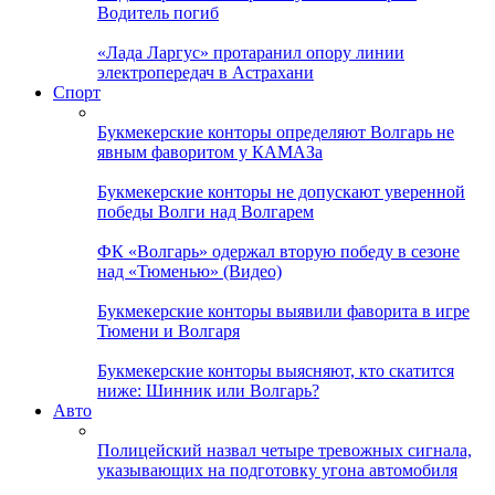
Водитель погиб
«Лада Ларгус» протаранил опору линии
электропередач в Астрахани
Спорт
Букмекерские конторы определяют Волгарь не
явным фаворитом у КАМАЗа
Букмекерские конторы не допускают уверенной
победы Волги над Волгарем
ФК «Волгарь» одержал вторую победу в сезоне
над «Тюменью» (Видео)
Букмекерские конторы выявили фаворита в игре
Тюмени и Волгаря
Букмекерские конторы выясняют, кто скатится
ниже: Шинник или Волгарь?
Авто
Полицейский назвал четыре тревожных сигнала,
указывающих на подготовку угона автомобиля