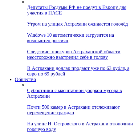
Депутаты Госдумы РФ не поедут в Европу для
участия в ПАСЕ
Утром на улицах Астрахани ожидается гололёд
Windows 10 автоматически загрузится на
компьютер россиян
Следствие: прокурор Астраханской области
неосторожно выстрелил себе в голову
В Астрахани доллар продают уже по 63 рубля, а
евро по 69 рублей
Общество
Субботники с масштабной уборкой мусора в
Астрахани
Почти 500 камер в Астрахани отслеживают
перемещение граждан
На улице Н. Островского в Астрахани отключили
горячую воду