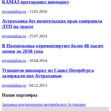
КАМАЗ протаранил иномарку
myastrakhan.ru
-
13.01.2016
Астраханка без водительских прав совершила
ДТП на трассе
myastrakhan.ru
-
25.07.2014
В Подмосковье отремонтируют более 48 тысяч
домов до 2038 года
myastrakhan.ru
-
10.04.2014
Угнанную иномарку из Санкт-Петербурга
задержали под Астраханью
myastrakhan.ru
-
04.12.2013
Наши партнёры
Заправка кондиционера автомобиля в Астрахани