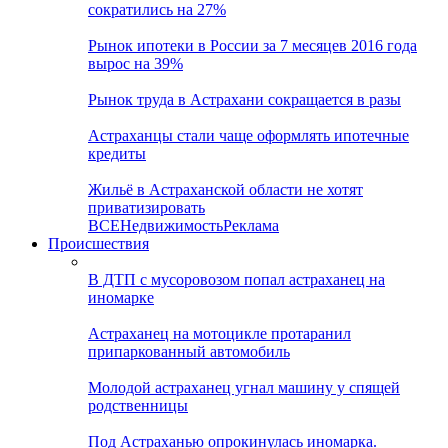
сократились на 27%
Рынок ипотеки в России за 7 месяцев 2016 года
вырос на 39%
Рынок труда в Астрахани сокращается в разы
Астраханцы стали чаще оформлять ипотечные
кредиты
Жильё в Астраханской области не хотят
приватизировать
ВСЕ
Недвижимость
Реклама
Происшествия
В ДТП с мусоровозом попал астраханец на
иномарке
Астраханец на мотоцикле протаранил
припаркованный автомобиль
Молодой астраханец угнал машину у спящей
родственницы
Под Астраханью опрокинулась иномарка.