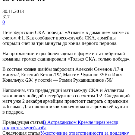
30.11.2013
317
0
Петербургский СКА победил «Атлант» в домашнем матче со
счетом 4:1. Как сообщает пресс-служба СКА, армейцы
открыли счет за три минуты до конца первого периода.
На протяжении игры болельщики в форме и с атрибутикой
команды громко скандировали «Только СКА, только победа».
В составе хозяев шайбы забросили Алексей Семенов /17-я
минута/, Евгений Кетов /19/, Максим Чудинов /20/ и Илья
Ковальчук /29/, у гостей — Роман Рукавишников /56/.
Напомним, что предыдущий матч между СКА и Атлантом
закончился победой петербуржцев со счетом 1:2. Следующий
матч уже 2 декабря армейцам предстоит сыграть с пражским
«Львом». Для поклонников хоккея можно аэрохоккей купить
в подарок.
Предыдущая статья
В Астраханском Кремле через месяц
откроется музей-изба
Следующая статья
Ужесточение ответственности за подделку