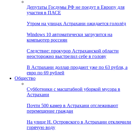
Депутаты Госдумы РФ не поедут в Европу для
участия в ПАСЕ
Утром на улицах Астрахани ожидается гололёд
Windows 10 автоматически загрузится на
компьютер россиян
Следствие: прокурор Астраханской области
неосторожно выстрелил себе в голову
В Астрахани доллар продают уже по 63 рубля, а
евро по 69 рублей
Общество
Субботники с масштабной уборкой мусора в
Астрахани
Почти 500 камер в Астрахани отслеживают
перемещение граждан
На улице Н. Островского в Астрахани отключили
горячую воду