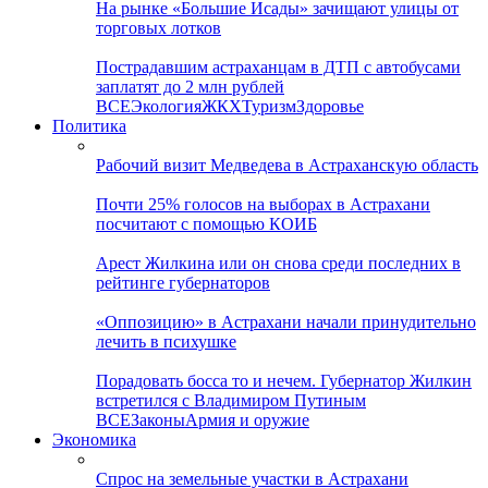
На рынке «Большие Исады» зачищают улицы от
торговых лотков
Пострадавшим астраханцам в ДТП с автобусами
заплатят до 2 млн рублей
ВСЕ
Экология
ЖКХ
Туризм
Здоровье
Политика
Рабочий визит Медведева в Астраханскую область
Почти 25% голосов на выборах в Астрахани
посчитают с помощью КОИБ
Арест Жилкина или он снова среди последних в
рейтинге губернаторов
«Оппозицию» в Астрахани начали принудительно
лечить в психушке
Порадовать босса то и нечем. Губернатор Жилкин
встретился с Владимиром Путиным
ВСЕ
Законы
Армия и оружие
Экономика
Спрос на земельные участки в Астрахани