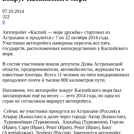
07.10.2014
322
0
Автопробег «Каспий — море дружбы» стартовал из
Астрахани и продлится с 7 по 22 октября 2014 года.
Участники автопробега намерены пересечь все пять
государств, расположенных непосредственно у Каспийского
моря.
В состав участников вошли депутаты Думы Астраханской
области, предприниматели, автомобилисты, журналисты и
известные блогеры. Всего 11 человек на пяти внедорожниках
преодолеют почти 4 тысячи 800 километров пути.
Напомним, что автопробег вокруг Каспийского моря был
запланирован ещё на весну — лето 2014 года, но одна из
стран не согласовала маршрут автопробега.
Сейчас же участники проедутся из Астрахани (Россия) в
Атырау (Казахстан) и далее через города: Актау (Казахстан),
Туркменбаши (Туркмения), Ашхабад (Туркмения), Горган
(Иран), Сари (Иран), Решт (Иран), Решт (Иран), Баку
(Азербайджан), Дербент (Россия). Завершится автопробег