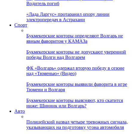
Водитель погиб
«Лада Ларгус» протаранил опору линии
электропередач в Астрахани
Спорт
Букмекерские конторы определяют Волгарь не
явным фаворитом у КАМАЗа
Букмекерские конторы не допускают уверенной
победы Волги над Волгарем
ФК «Волгарь» одержал вторую победу в сезоне
над «Тюменью» (Видео)
Букмекерские конторы выявили фаворита в игре
Тюмени и Волгаря
Букмекерские конторы выясняют, кто скатится
ниже: Шинник или Волгарь?
Авто
Полицейский назвал четыре тревожных сигнала,
указывающих на подготовку угона автомобиля