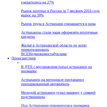
сократились на 27%
Рынок ипотеки в России за 7 месяцев 2016 года
вырос на 39%
Рынок труда в Астрахани сокращается в разы
Астраханцы стали чаще оформлять ипотечные
кредиты
Жильё в Астраханской области не хотят
приватизировать
ВСЕ
Недвижимость
Реклама
Происшествия
В ДТП с мусоровозом попал астраханец на
иномарке
Астраханец на мотоцикле протаранил
припаркованный автомобиль
Молодой астраханец угнал машину у спящей
родственницы
Под Астраханью опрокинулась иномарка.