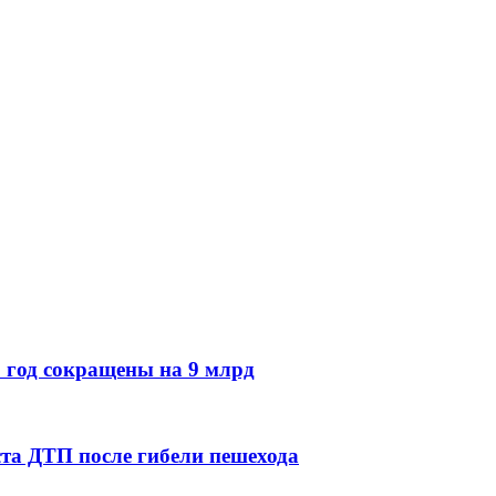
6 год сокращены на 9 млрд
ста ДТП после гибели пешехода