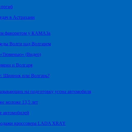
 погиб
едач в Астрахани
ным фаворитом у КАМАЗа
беды Волги над Волгарем
д «Тюменью» (Видео)
юмени и Волгаря
е: Шинник или Волгарь?
казывающих на подготовку угона автомобиля
не моложе 13,5 лет
е автомобилей
продажи кроссовера LADA XRAY