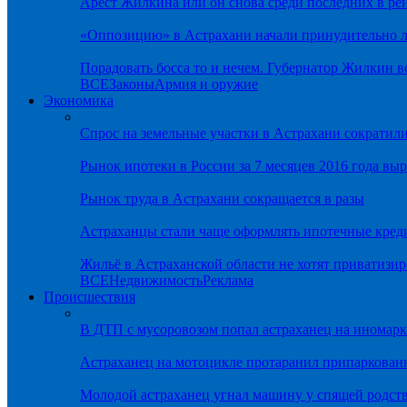
Арест Жилкина или он снова среди последних в ре
«Оппозицию» в Астрахани начали принудительно л
Порадовать босса то и нечем. Губернатор Жилкин 
ВСЕ
Законы
Армия и оружие
Экономика
Спрос на земельные участки в Астрахани сократил
Рынок ипотеки в России за 7 месяцев 2016 года вы
Рынок труда в Астрахани сокращается в разы
Астраханцы стали чаще оформлять ипотечные кред
Жильё в Астраханской области не хотят приватизир
ВСЕ
Недвижимость
Реклама
Происшествия
В ДТП с мусоровозом попал астраханец на иномарк
Астраханец на мотоцикле протаранил припаркован
Молодой астраханец угнал машину у спящей родс