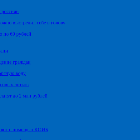
 россиян
ожно выстрелил себе в голову
о по 69 рублей
хани
щение граждан
орячую воду
говых лотков
латят до 2 млн рублей
итают с помощью КОИБ