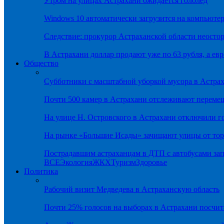
Утром на улицах Астрахани ожидается гололёд
Windows 10 автоматически загрузится на компьютер
Следствие: прокурор Астраханской области неостор
В Астрахани доллар продают уже по 63 рубля, а евр
Общество
Субботники с масштабной уборкой мусора в Астра
Почти 500 камер в Астрахани отслеживают переме
На улице Н. Островского в Астрахани отключили г
На рынке «Большие Исады» зачищают улицы от тор
Пострадавшим астраханцам в ДТП с автобусами зап
ВСЕ
Экология
ЖКХ
Туризм
Здоровье
Политика
Рабочий визит Медведева в Астраханскую область
Почти 25% голосов на выборах в Астрахани посч