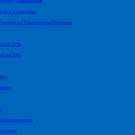
йтинге губернаторов
ечить в психушке
встретился с Владимиром Путиным
ись на 27%
рос на 39%
иты
овать
е
ный автомобиль
твенницы