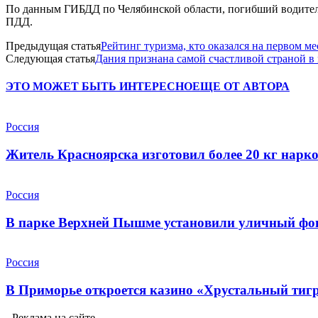
По данным ГИБДД по Челябинской области, погибший водитель 
ПДД.
Предыдущая статья
Рейтинг туризма, кто оказался на первом ме
Следующая статья
Дания признана самой счастливой страной в
ЭТО МОЖЕТ БЫТЬ ИНТЕРЕСНО
ЕЩЕ ОТ АВТОРА
Россия
Житель Красноярска изготовил более 20 кг нарк
Россия
В парке Верхней Пышме установили уличный фона
Россия
В Приморье откроется казино «Хрустальный тиг
- Реклама на сайте -