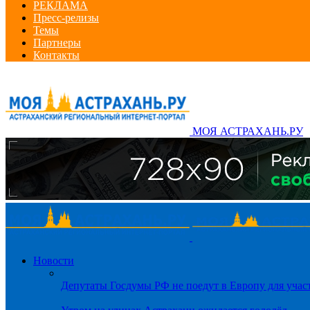
РЕКЛАМА
Пресс-релизы
Темы
Партнеры
Контакты
МОЯ АСТРАХАНЬ.РУ
Новости
Депутаты Госдумы РФ не поедут в Европу для уча