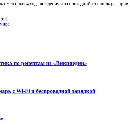
имел опыт 4 года вождения и за последний год лишь раз привл
сте?
 мире
отика по рецептам из «Википедии»
рь с Wi-Fi и беспроводной зарядкой
р»