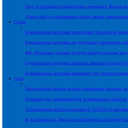
Под Астраханью опрокинулась иномарка. Водитель
«Лада Ларгус» протаранил опору линии электропер
Спорт
Букмекерские конторы определяют Волгарь не яв
Букмекерские конторы не допускают уверенной по
ФК «Волгарь» одержал вторую победу в сезоне на
Букмекерские конторы выявили фаворита в игре Т
Букмекерские конторы выясняют, кто скатится ниж
Авто
Полицейский назвал четыре тревожных сигнала, у
Большинство автомобилей в Астраханской области 
Астраханская область не вошла в ТОП50 по продаж
В Астрахани на День всех влюбленных стартуют 