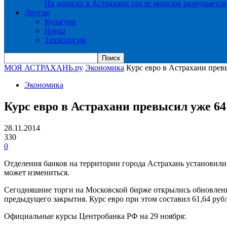
На дорогах в Астрахани после морозов разрушается
Другие
Культура
Наука
Технологии
МОЯ АСТРАХАНЬ.ру
Экономика
Курс евро в Астрахани прев
Экономика
Курс евро в Астрахани превысил уже 64
28.11.2014
330
0
Отделения банков на территории города Астрахань установили 
может измениться.
Сегодняшние торги на Московской бирже открылись обновление 
предыдущего закрытия. Курс евро при этом составил 61,64 рубл
Официальные курсы Центробанка РФ на 29 ноября: