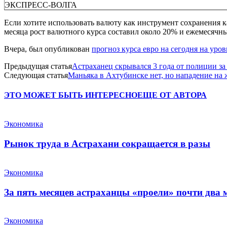
ЭКСПРЕСС-ВОЛГА
Если хотите использовать валюту как инструмент сохранения к
месяца рост валютного курса составил около 20% и ежемесячны
Вчера, был опубликован
прогноз курса евро на сегодня на уров
Предыдущая статья
Астраханец скрывался 3 года от полиции за
Следующая статья
Маньяка в Ахтубинске нет, но нападение на
ЭТО МОЖЕТ БЫТЬ ИНТЕРЕСНО
ЕЩЕ ОТ АВТОРА
Экономика
Рынок труда в Астрахани сокращается в разы
Экономика
За пять месяцев астраханцы «проели» почти два
Экономика