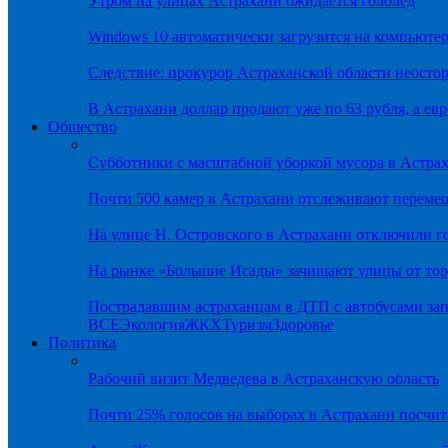
Утром на улицах Астрахани ожидается гололёд
Windows 10 автоматически загрузится на компьютер
Следствие: прокурор Астраханской области неостор
В Астрахани доллар продают уже по 63 рубля, а евр
Общество
Субботники с масштабной уборкой мусора в Астра
Почти 500 камер в Астрахани отслеживают переме
На улице Н. Островского в Астрахани отключили г
На рынке «Большие Исады» зачищают улицы от тор
Пострадавшим астраханцам в ДТП с автобусами зап
ВСЕ
Экология
ЖКХ
Туризм
Здоровье
Политика
Рабочий визит Медведева в Астраханскую область
Почти 25% голосов на выборах в Астрахани посч