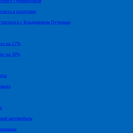
йтинге губернаторов
ечить в психушке
встретился с Владимиром Путиным
ись на 27%
рос на 39%
иты
овать
е
ный автомобиль
твенницы