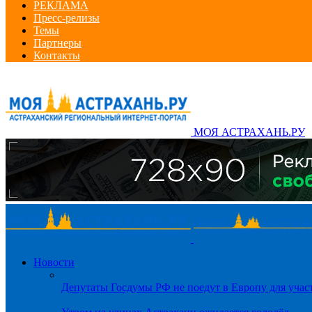
РЕКЛАМА
Пресс-релизы
Темы
Партнеры
Контакты
МОЯ АСТРАХАНЬ.РУ
Новости
Депутаты Госдумы РФ не поедут в Европу для уча