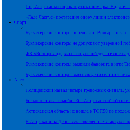
Под Астраханью опрокинулась иномарка. Водитель
«Лада Ларгус» протаранил опору линии электропер
Спорт
Букмекерские конторы определяют Волгарь не яв
Букмекерские конторы не допускают уверенной по
ФК «Волгарь» одержал вторую победу в сезоне на
Букмекерские конторы выявили фаворита в игре Т
Букмекерские конторы выясняют, кто скатится ниж
Авто
Полицейский назвал четыре тревожных сигнала, у
Большинство автомобилей в Астраханской области 
Астраханская область не вошла в ТОП50 по продаж
В Астрахани на День всех влюбленных стартуют 