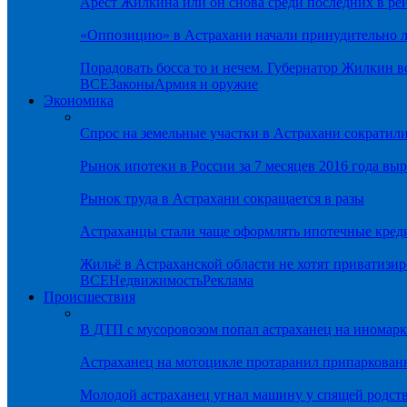
Арест Жилкина или он снова среди последних в ре
«Оппозицию» в Астрахани начали принудительно л
Порадовать босса то и нечем. Губернатор Жилкин 
ВСЕ
Законы
Армия и оружие
Экономика
Спрос на земельные участки в Астрахани сократил
Рынок ипотеки в России за 7 месяцев 2016 года вы
Рынок труда в Астрахани сокращается в разы
Астраханцы стали чаще оформлять ипотечные кред
Жильё в Астраханской области не хотят приватизир
ВСЕ
Недвижимость
Реклама
Происшествия
В ДТП с мусоровозом попал астраханец на иномарк
Астраханец на мотоцикле протаранил припаркован
Молодой астраханец угнал машину у спящей родс