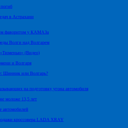
 погиб
едач в Астрахани
ным фаворитом у КАМАЗа
беды Волги над Волгарем
д «Тюменью» (Видео)
юмени и Волгаря
е: Шинник или Волгарь?
казывающих на подготовку угона автомобиля
не моложе 13,5 лет
е автомобилей
продажи кроссовера LADA XRAY