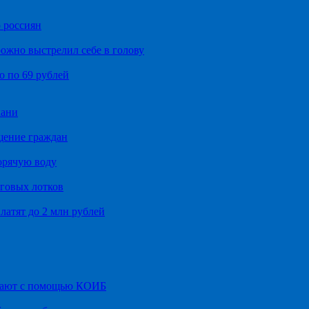
 россиян
ожно выстрелил себе в голову
о по 69 рублей
хани
щение граждан
орячую воду
говых лотков
латят до 2 млн рублей
итают с помощью КОИБ