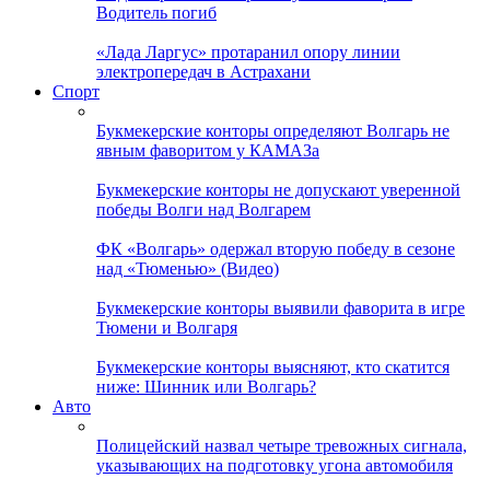
Водитель погиб
«Лада Ларгус» протаранил опору линии
электропередач в Астрахани
Спорт
Букмекерские конторы определяют Волгарь не
явным фаворитом у КАМАЗа
Букмекерские конторы не допускают уверенной
победы Волги над Волгарем
ФК «Волгарь» одержал вторую победу в сезоне
над «Тюменью» (Видео)
Букмекерские конторы выявили фаворита в игре
Тюмени и Волгаря
Букмекерские конторы выясняют, кто скатится
ниже: Шинник или Волгарь?
Авто
Полицейский назвал четыре тревожных сигнала,
указывающих на подготовку угона автомобиля