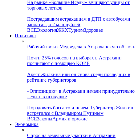
На рынке «Большие Исады» зачищают улицы от
торговых лотков
Пострадавшим астраханцам в ДТП с автобусами
заплатят до 2 млн рублей
ВСЕ
Экология
ЖКХ
Туризм
Здоровье
Политика
Рабочий визит Медведева в Астраханскую область
Почти 25% голосов на выборах в Астрахани
посчитают с помощью КОИБ
Арест Жилкина или он снова среди последних в
рейтинге губернаторов
«Оппозицию» в Астрахани начали принудительно
лечить в психушке
Порадовать босса то и нечем. Губернатор Жилкин
встретился с Владимиром Путиным
ВСЕ
Законы
Армия и оружие
Экономика
Спрос на земельные участки в Астрахани