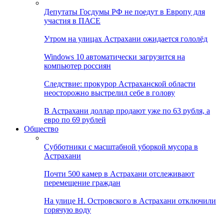
Депутаты Госдумы РФ не поедут в Европу для
участия в ПАСЕ
Утром на улицах Астрахани ожидается гололёд
Windows 10 автоматически загрузится на
компьютер россиян
Следствие: прокурор Астраханской области
неосторожно выстрелил себе в голову
В Астрахани доллар продают уже по 63 рубля, а
евро по 69 рублей
Общество
Субботники с масштабной уборкой мусора в
Астрахани
Почти 500 камер в Астрахани отслеживают
перемещение граждан
На улице Н. Островского в Астрахани отключили
горячую воду