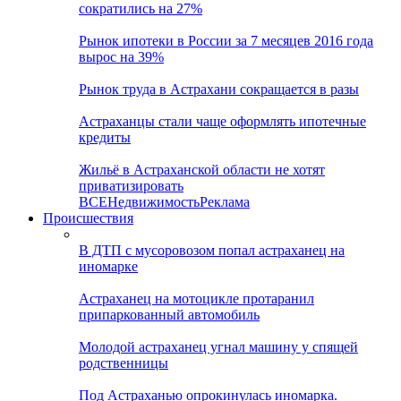
сократились на 27%
Рынок ипотеки в России за 7 месяцев 2016 года
вырос на 39%
Рынок труда в Астрахани сокращается в разы
Астраханцы стали чаще оформлять ипотечные
кредиты
Жильё в Астраханской области не хотят
приватизировать
ВСЕ
Недвижимость
Реклама
Происшествия
В ДТП с мусоровозом попал астраханец на
иномарке
Астраханец на мотоцикле протаранил
припаркованный автомобиль
Молодой астраханец угнал машину у спящей
родственницы
Под Астраханью опрокинулась иномарка.