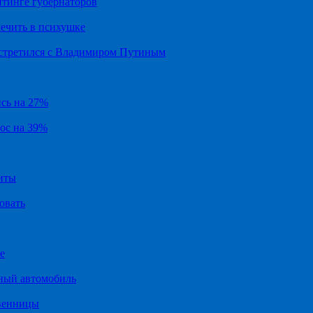
йтинге губернаторов
ечить в психушке
встретился с Владимиром Путиным
ись на 27%
рос на 39%
иты
овать
е
ный автомобиль
твенницы