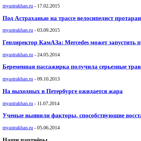
myastrakhan.ru
-
17.02.2015
Под Астраханью на трассе велосипедист протар
myastrakhan.ru
-
03.09.2015
Гендиректор КамАЗа: Mercedes может запустить пр
myastrakhan.ru
-
24.05.2014
Беременная пассажирка получила серьезные тра
myastrakhan.ru
-
09.10.2013
На выходных в Петербурге ожидается жара
myastrakhan.ru
-
11.07.2014
Ученые выявили факторы, способствующие восст
myastrakhan.ru
-
05.06.2014
Наши партнёры