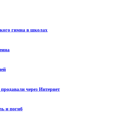
ского гимна в школах
еина
ней
продавали через Интернет
ь и погиб