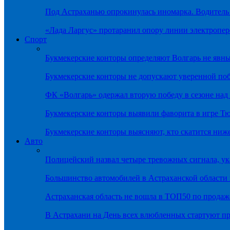
Под Астраханью опрокинулась иномарка. Водитель
«Лада Ларгус» протаранил опору линии электропер
Спорт
Букмекерские конторы определяют Волгарь не яв
Букмекерские конторы не допускают уверенной по
ФК «Волгарь» одержал вторую победу в сезоне на
Букмекерские конторы выявили фаворита в игре Т
Букмекерские конторы выясняют, кто скатится ниж
Авто
Полицейский назвал четыре тревожных сигнала, у
Большинство автомобилей в Астраханской области 
Астраханская область не вошла в ТОП50 по продаж
В Астрахани на День всех влюбленных стартуют 