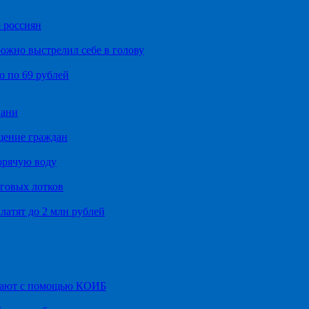
 россиян
ожно выстрелил себе в голову
о по 69 рублей
хани
щение граждан
орячую воду
говых лотков
латят до 2 млн рублей
итают с помощью КОИБ