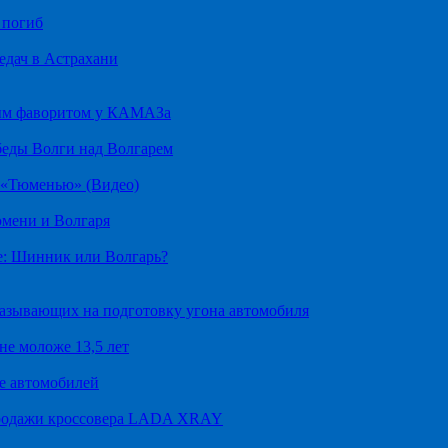
 погиб
едач в Астрахани
ным фаворитом у КАМАЗа
беды Волги над Волгарем
д «Тюменью» (Видео)
юмени и Волгаря
е: Шинник или Волгарь?
казывающих на подготовку угона автомобиля
не моложе 13,5 лет
е автомобилей
продажи кроссовера LADA XRAY