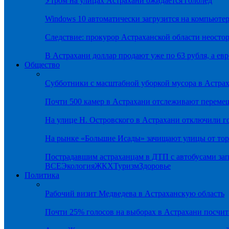
Утром на улицах Астрахани ожидается гололёд
Windows 10 автоматически загрузится на компьютер
Следствие: прокурор Астраханской области неостор
В Астрахани доллар продают уже по 63 рубля, а евр
Общество
Субботники с масштабной уборкой мусора в Астра
Почти 500 камер в Астрахани отслеживают переме
На улице Н. Островского в Астрахани отключили г
На рынке «Большие Исады» зачищают улицы от тор
Пострадавшим астраханцам в ДТП с автобусами зап
ВСЕ
Экология
ЖКХ
Туризм
Здоровье
Политика
Рабочий визит Медведева в Астраханскую область
Почти 25% голосов на выборах в Астрахани посч