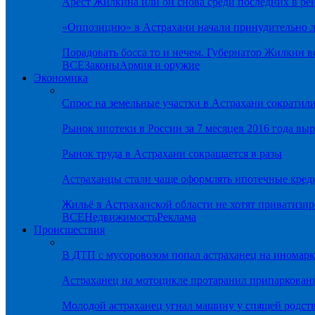
Арест Жилкина или он снова среди последних в ре
«Оппозицию» в Астрахани начали принудительно л
Порадовать босса то и нечем. Губернатор Жилкин 
ВСЕ
Законы
Армия и оружие
Экономика
Спрос на земельные участки в Астрахани сократил
Рынок ипотеки в России за 7 месяцев 2016 года вы
Рынок труда в Астрахани сокращается в разы
Астраханцы стали чаще оформлять ипотечные кред
Жильё в Астраханской области не хотят приватизир
ВСЕ
Недвижимость
Реклама
Происшествия
В ДТП с мусоровозом попал астраханец на иномарк
Астраханец на мотоцикле протаранил припаркован
Молодой астраханец угнал машину у спящей родс