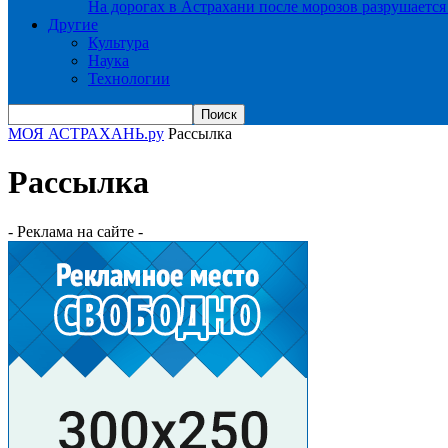
На дорогах в Астрахани после морозов разрушается
Другие
Культура
Наука
Технологии
МОЯ АСТРАХАНЬ.ру
Рассылка
Рассылка
- Реклама на сайте -