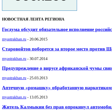
НОВОСТНАЯ ЛЕНТА РЕГИОНА
Госдума обсудит обязательное исполнение россий
myastrakhan.ru
-
20.06.2015
Старовойтов поборется за второе место против Ш
myastrakhan.ru
-
30.07.2014
Предупреждение о вирусе африканской чумы сви
myastrakhan.ru
-
25.03.2013
Аптечную «ромашку» обработанную наркотиком 
myastrakhan.ru
-
13.05.2013
Житель Калмыкии без прав опрокинул автомобил