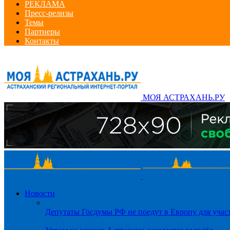
РЕКЛАМА
Пресс-релизы
Темы
Партнеры
Контакты
МОЯ АСТРАХАНЬ.РУ
Новости
Депутаты Госдумы РФ не поедут в Европу для уча