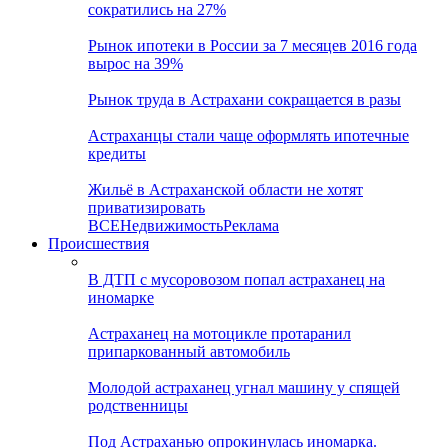
сократились на 27%
Рынок ипотеки в России за 7 месяцев 2016 года
вырос на 39%
Рынок труда в Астрахани сокращается в разы
Астраханцы стали чаще оформлять ипотечные
кредиты
Жильё в Астраханской области не хотят
приватизировать
ВСЕ
Недвижимость
Реклама
Происшествия
В ДТП с мусоровозом попал астраханец на
иномарке
Астраханец на мотоцикле протаранил
припаркованный автомобиль
Молодой астраханец угнал машину у спящей
родственницы
Под Астраханью опрокинулась иномарка.