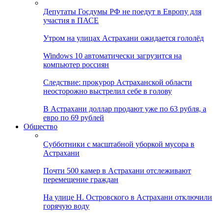
Депутаты Госдумы РФ не поедут в Европу для
участия в ПАСЕ
Утром на улицах Астрахани ожидается гололёд
Windows 10 автоматически загрузится на
компьютер россиян
Следствие: прокурор Астраханской области
неосторожно выстрелил себе в голову
В Астрахани доллар продают уже по 63 рубля, а
евро по 69 рублей
Общество
Субботники с масштабной уборкой мусора в
Астрахани
Почти 500 камер в Астрахани отслеживают
перемещение граждан
На улице Н. Островского в Астрахани отключили
горячую воду