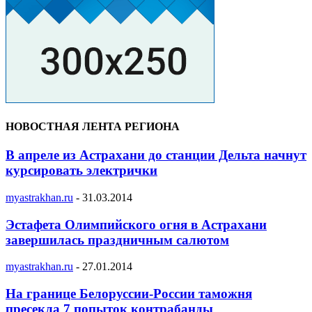
НОВОСТНАЯ ЛЕНТА РЕГИОНА
В апреле из Астрахани до станции Дельта начнут
курсировать электрички
myastrakhan.ru
-
31.03.2014
Эстафета Олимпийского огня в Астрахани
завершилась праздничным салютом
myastrakhan.ru
-
27.01.2014
На границе Белоруссии-России таможня
пресекла 7 попыток контрабанды