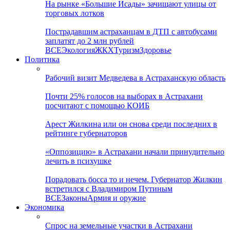
На рынке «Большие Исады» зачищают улицы от
торговых лотков
Пострадавшим астраханцам в ДТП с автобусами
заплатят до 2 млн рублей
ВСЕ
Экология
ЖКХ
Туризм
Здоровье
Политика
Рабочий визит Медведева в Астраханскую область
Почти 25% голосов на выборах в Астрахани
посчитают с помощью КОИБ
Арест Жилкина или он снова среди последних в
рейтинге губернаторов
«Оппозицию» в Астрахани начали принудительно
лечить в психушке
Порадовать босса то и нечем. Губернатор Жилкин
встретился с Владимиром Путиным
ВСЕ
Законы
Армия и оружие
Экономика
Спрос на земельные участки в Астрахани