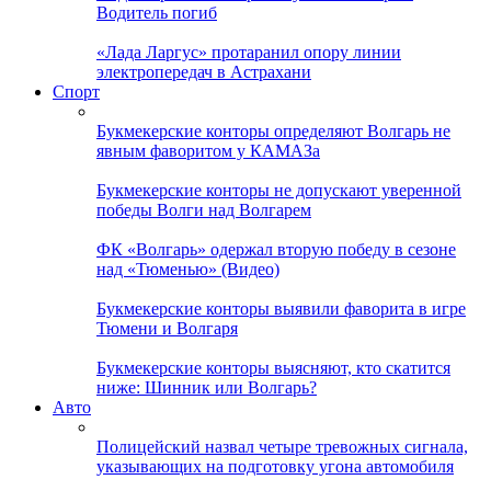
Водитель погиб
«Лада Ларгус» протаранил опору линии
электропередач в Астрахани
Спорт
Букмекерские конторы определяют Волгарь не
явным фаворитом у КАМАЗа
Букмекерские конторы не допускают уверенной
победы Волги над Волгарем
ФК «Волгарь» одержал вторую победу в сезоне
над «Тюменью» (Видео)
Букмекерские конторы выявили фаворита в игре
Тюмени и Волгаря
Букмекерские конторы выясняют, кто скатится
ниже: Шинник или Волгарь?
Авто
Полицейский назвал четыре тревожных сигнала,
указывающих на подготовку угона автомобиля