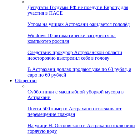
Депутаты Госдумы РФ не поедут в Европу для
участия в ПАСЕ
Утром на улицах Астрахани ожидается гололёд
Windows 10 автоматически загрузится на
компьютер россиян
Следствие: прокурор Астраханской области
неосторожно выстрелил себе в голову
В Астрахани доллар продают уже по 63 рубля, а
евро по 69 рублей
Общество
Субботники с масштабной уборкой мусора в
Астрахани
Почти 500 камер в Астрахани отслеживают
перемещение граждан
На улице Н. Островского в Астрахани отключили
горячую воду