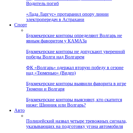
Водитель погиб
«Лада Ларгус» протаранил опору линии
электропередач в Астрахани
Спорт
Букмекерские конторы определяют Волгарь не
явным фаворитом у КАМАЗа
Букмекерские конторы не допускают уверенной
победы Волги над Волгарем
ФК «Волгарь» одержал вторую победу в сезоне
над «Тюменью» (Видео)
Букмекерские конторы выявили фаворита в игре
Тюмени и Волгаря
Букмекерские конторы выясняют, кто скатится
ниже: Шинник или Волгарь?
Авто
Полицейский назвал четыре тревожных сигнала,
указывающих на подготовку угона автомобиля