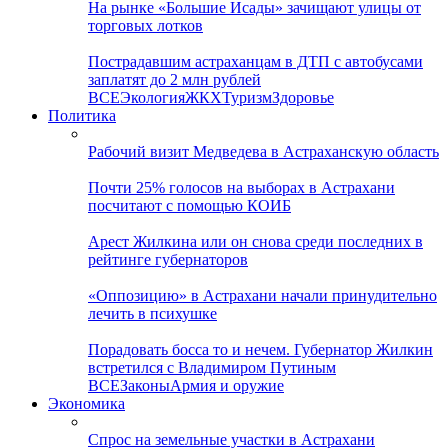
На рынке «Большие Исады» зачищают улицы от
торговых лотков
Пострадавшим астраханцам в ДТП с автобусами
заплатят до 2 млн рублей
ВСЕ
Экология
ЖКХ
Туризм
Здоровье
Политика
Рабочий визит Медведева в Астраханскую область
Почти 25% голосов на выборах в Астрахани
посчитают с помощью КОИБ
Арест Жилкина или он снова среди последних в
рейтинге губернаторов
«Оппозицию» в Астрахани начали принудительно
лечить в психушке
Порадовать босса то и нечем. Губернатор Жилкин
встретился с Владимиром Путиным
ВСЕ
Законы
Армия и оружие
Экономика
Спрос на земельные участки в Астрахани