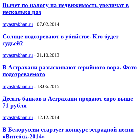
Вычет по налогу на недвижимость увеличат в
несколько раз
myastrakhan.ru
-
07.02.2014
Солнце подозревают в убийстве. Кто будет
судьей?
myastrakhan.ru
-
21.10.2013
В Астрахани разыскивают серийного вора. Фото
подозреваемого
myastrakhan.ru
-
18.06.2015
Десять банков в Астрахани продают евро выше
71 рубля
myastrakhan.ru
-
12.12.2014
В Белоруссии стартует конкурс эстрадной песни
«Витебск-2014»