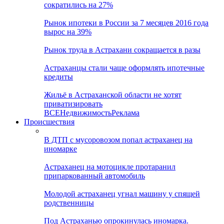
сократились на 27%
Рынок ипотеки в России за 7 месяцев 2016 года
вырос на 39%
Рынок труда в Астрахани сокращается в разы
Астраханцы стали чаще оформлять ипотечные
кредиты
Жильё в Астраханской области не хотят
приватизировать
ВСЕ
Недвижимость
Реклама
Происшествия
В ДТП с мусоровозом попал астраханец на
иномарке
Астраханец на мотоцикле протаранил
припаркованный автомобиль
Молодой астраханец угнал машину у спящей
родственницы
Под Астраханью опрокинулась иномарка.