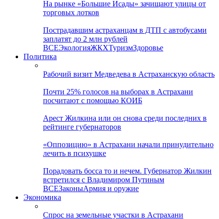
На рынке «Большие Исады» зачищают улицы от
торговых лотков
Пострадавшим астраханцам в ДТП с автобусами
заплатят до 2 млн рублей
ВСЕ
Экология
ЖКХ
Туризм
Здоровье
Политика
Рабочий визит Медведева в Астраханскую область
Почти 25% голосов на выборах в Астрахани
посчитают с помощью КОИБ
Арест Жилкина или он снова среди последних в
рейтинге губернаторов
«Оппозицию» в Астрахани начали принудительно
лечить в психушке
Порадовать босса то и нечем. Губернатор Жилкин
встретился с Владимиром Путиным
ВСЕ
Законы
Армия и оружие
Экономика
Спрос на земельные участки в Астрахани