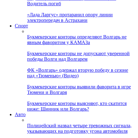
Водитель погиб
«Лада Ларгус» протаранил опору линии
электропередач в Астрахани
Спорт
Букмекерские конторы определяют Волгарь не
явным фаворитом у КАМАЗа
Букмекерские конторы не допускают уверенной
победы Волги над Волгарем
ФК «Волгарь» одержал вторую победу в сезоне
над «Тюменью» (Видео)
Букмекерские конторы выявили фаворита в игре
Тюмени и Волгаря
Букмекерские конторы выясняют, кто скатится
ниже: Шинник или Волгарь?
Авто
Полицейский назвал четыре тревожных сигнала,
указывающих на подготовку угона автомобиля