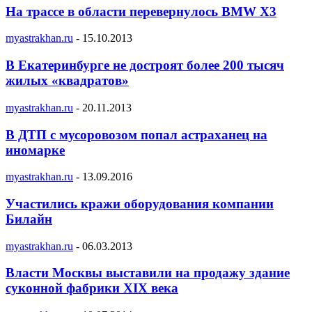
На трассе в области перевернулось BMW X3
myastrakhan.ru
-
15.10.2013
В Екатеринбурге не достроят более 200 тысяч
жилых «квадратов»
myastrakhan.ru
-
20.11.2013
В ДТП с мусоровозом попал астраханец на
иномарке
myastrakhan.ru
-
13.09.2016
Участились кражи оборудования компании
Билайн
myastrakhan.ru
-
06.03.2013
Власти Москвы выставили на продажу здание
суконной фабрики XIX века