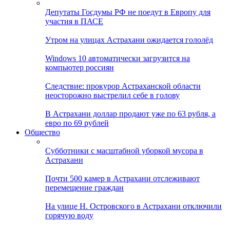
Депутаты Госдумы РФ не поедут в Европу для
участия в ПАСЕ
Утром на улицах Астрахани ожидается гололёд
Windows 10 автоматически загрузится на
компьютер россиян
Следствие: прокурор Астраханской области
неосторожно выстрелил себе в голову
В Астрахани доллар продают уже по 63 рубля, а
евро по 69 рублей
Общество
Субботники с масштабной уборкой мусора в
Астрахани
Почти 500 камер в Астрахани отслеживают
перемещение граждан
На улице Н. Островского в Астрахани отключили
горячую воду