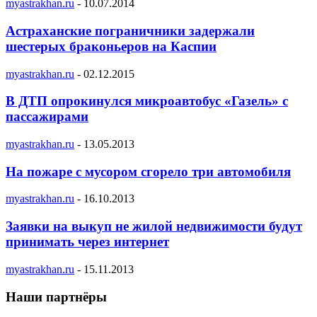
myastrakhan.ru
-
10.07.2014
Астраханские пограничники задержали
шестерых браконьеров на Каспии
myastrakhan.ru
-
02.12.2015
В ДТП опрокинулся микроавтобус «Газель» с
пассажирами
myastrakhan.ru
-
13.05.2013
На пожаре с мусором сгорело три автомобиля
myastrakhan.ru
-
16.10.2013
Заявки на выкуп не жилой недвижимости будут
принимать через интернет
myastrakhan.ru
-
15.11.2013
Наши партнёры