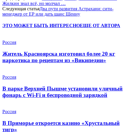
Жилкин знал всё, но молчал …
Следующая статья
Два пути развития Астрахани: сити-
менеджер от ЕР или дать шанс Шеину
ЭТО МОЖЕТ БЫТЬ ИНТЕРЕСНО
ЕЩЕ ОТ АВТОРА
Россия
Житель Красноярска изготовил более 20 кг
наркотика по рецептам из «Википедии»
Россия
В парке Верхней Пышме установили уличный
фонарь с Wi-Fi и беспроводной зарядкой
Россия
В Приморье откроется казино «Хрустальный
тигр»