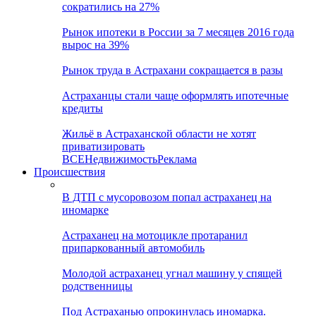
сократились на 27%
Рынок ипотеки в России за 7 месяцев 2016 года
вырос на 39%
Рынок труда в Астрахани сокращается в разы
Астраханцы стали чаще оформлять ипотечные
кредиты
Жильё в Астраханской области не хотят
приватизировать
ВСЕ
Недвижимость
Реклама
Происшествия
В ДТП с мусоровозом попал астраханец на
иномарке
Астраханец на мотоцикле протаранил
припаркованный автомобиль
Молодой астраханец угнал машину у спящей
родственницы
Под Астраханью опрокинулась иномарка.