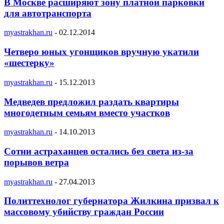
В Москве расширяют зону платной парковки
для автотранспорта
myastrakhan.ru
-
02.12.2014
Четверо юных угонщиков вручную укатили
«шестерку»
myastrakhan.ru
-
15.12.2013
Медведев предложил раздать квартиры
многодетным семьям вместо участков
myastrakhan.ru
-
14.10.2013
Сотни астраханцев остались без света из-за
порывов ветра
myastrakhan.ru
-
27.04.2013
Политтехнолог губернатора Жилкина призвал к
массовому убийству граждан России