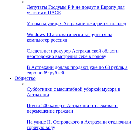
Депутаты Госдумы РФ не поедут в Европу для
участия в ПАСЕ
Утром на улицах Астрахани ожидается гололёд
Windows 10 автоматически загрузится на
компьютер россиян
Следствие: прокурор Астраханской области
неосторожно выстрелил себе в голову
В Астрахани доллар продают уже по 63 рубля, а
евро по 69 рублей
Общество
Субботники с масштабной уборкой мусора в
Астрахани
Почти 500 камер в Астрахани отслеживают
перемещение граждан
На улице Н. Островского в Астрахани отключили
горячую воду