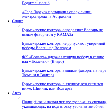
Водитель погиб
«Лада Ларгус» протаранил опору линии
электропередач в Астрахани
Спорт
Букмекерские конторы определяют Волгарь не
явным фаворитом у КАМАЗа
Букмекерские конторы не допускают уверенной
победы Волги над Волгарем
ФК «Волгарь» одержал вторую победу в сезоне
над «Тюменью» (Видео)
Букмекерские конторы выявили фаворита в игре
Тюмени и Волгаря
Букмекерские конторы выясняют, кто скатится
ниже: Шинник или Волгарь?
Авто
Полицейский назвал четыре тревожных сигнала,
указывающих на подготовку угона автомобиля