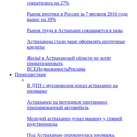
сократились на 27%
Рынок ипотеки в России за 7 месяцев 2016 года
вырос на 39%
Рынок труда в Астрахани сокращается в разы
Астраханцы стали чаще оформлять ипотечные
кредиты
Жильё в Астраханской области не хотят
приватизировать
ВСЕ
Недвижимость
Реклама
Происшествия
В ДТП с мусоровозом попал астраханец на
иномарке
Астраханец на мотоцикле протаранил
припаркованный автомобиль
Молодой астраханец угнал машину у спящей
родственницы
Под Астраханью опрокинулась иномарка.