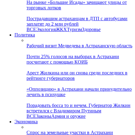
На рынке «Большие Исады» зачищают улицы от
торговых лотков
Пострадавшим астраханцам в ДТП с автобусами
заплатят до 2 млн рублей
ВСЕ
Экология
ЖКХ
Туризм
Здоровье
Политика
Рабочий визит Медведева в Астраханскую область
Почти 25% голосов на выборах в Астрахани
посчитают с помощью КОИБ
Арест Жилкина или он снова среди последних в
рейтинге губернаторов
«Оппозицию» в Астрахани начали принудительно
лечить в психушке
Порадовать босса то и нечем. Губернатор Жилкин
встретился с Владимиром Путиным
ВСЕ
Законы
Армия и оружие
Экономика
Спрос на земельные участки в Астрахани