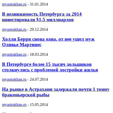
myastrakhan.ru
-
31.01.2014
В недвижимость Петербурга за 2014
инвестировали $1,5 миллиардов
myastrakhan.ru
-
29.12.2014
Холли Берри снова одна, от нее ушел муж
Оливье Мартинес
myastrakhan.ru
-
18.03.2014
В Петербурге более 15 тысяч дольщиков
столкнулись с проблемой достройки жилья
myastrakhan.ru
-
24.07.2014
На рынке в Астрахани задержали почти 1 тонну
браконьерской рыбы
myastrakhan.ru
-
15.05.2014