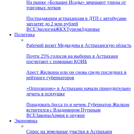
На рынке «Большие Исады» зачищают улицы от
торговых лотков
Пострадавшим астраханцам в ДТП с автобусами
заплатят до 2 млн рублей
ВСЕ
Экология
ЖКХ
Туризм
Здоровье
Политика
Рабочий визит Медведева в Астраханскую область
Почти 25% голосов на выборах в Астрахани
посчитают с помощью КОИБ
Арест Жилкина или он снова среди последних в
рейтинге губернаторов
«Оппозицию» в Астрахани начали принудительно
лечить в психушке
Порадовать босса то и нечем. Губернатор Жилкин
встретился с Владимиром Путиным
ВСЕ
Законы
Армия и оружие
Экономика
Спрос на земельные участки в Астрахани