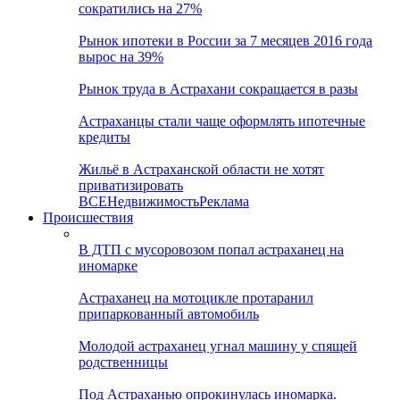
сократились на 27%
Рынок ипотеки в России за 7 месяцев 2016 года
вырос на 39%
Рынок труда в Астрахани сокращается в разы
Астраханцы стали чаще оформлять ипотечные
кредиты
Жильё в Астраханской области не хотят
приватизировать
ВСЕ
Недвижимость
Реклама
Происшествия
В ДТП с мусоровозом попал астраханец на
иномарке
Астраханец на мотоцикле протаранил
припаркованный автомобиль
Молодой астраханец угнал машину у спящей
родственницы
Под Астраханью опрокинулась иномарка.