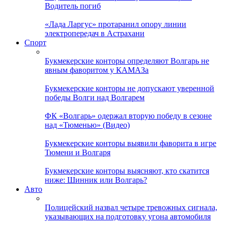
Водитель погиб
«Лада Ларгус» протаранил опору линии
электропередач в Астрахани
Спорт
Букмекерские конторы определяют Волгарь не
явным фаворитом у КАМАЗа
Букмекерские конторы не допускают уверенной
победы Волги над Волгарем
ФК «Волгарь» одержал вторую победу в сезоне
над «Тюменью» (Видео)
Букмекерские конторы выявили фаворита в игре
Тюмени и Волгаря
Букмекерские конторы выясняют, кто скатится
ниже: Шинник или Волгарь?
Авто
Полицейский назвал четыре тревожных сигнала,
указывающих на подготовку угона автомобиля