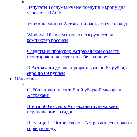
Депутаты Госдумы РФ не поедут в Европу для
участия в ПАСЕ
Утром на улицах Астрахани ожидается гололёд
Windows 10 автоматически загрузится на
компьютер россиян
Следствие: прокурор Астраханской области
неосторожно выстрелил себе в голову
В Астрахани доллар продают уже по 63 рубля, а
евро по 69 рублей
Общество
Субботники с масштабной уборкой мусора в
Астрахани
Почти 500 камер в Астрахани отслеживают
перемещение граждан
На улице Н. Островского в Астрахани отключили
горячую воду