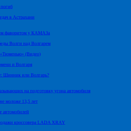
 погиб
едач в Астрахани
ным фаворитом у КАМАЗа
беды Волги над Волгарем
д «Тюменью» (Видео)
юмени и Волгаря
е: Шинник или Волгарь?
казывающих на подготовку угона автомобиля
не моложе 13,5 лет
е автомобилей
продажи кроссовера LADA XRAY