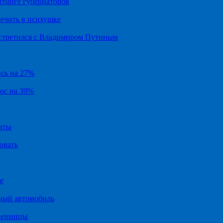
йтинге губернаторов
ечить в психушке
встретился с Владимиром Путиным
ись на 27%
рос на 39%
иты
овать
е
ный автомобиль
твенницы