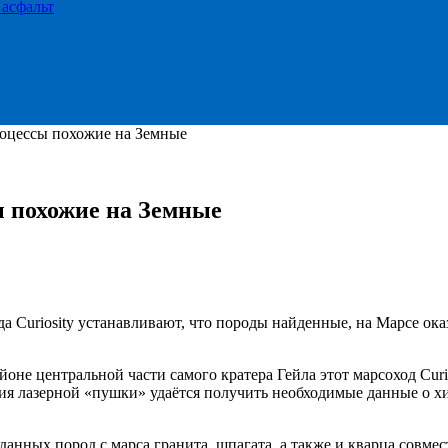
 асфальт
оцессы похожие на Земные
 похожие на Земные
да Curiosity устанавливают, что породы найденные, на Марсе о
йоне центральной части самого кратера Гейла этот марсоход Cur
я лазерной «пушки» удаётся получить необходимые данные о хими
 данных пород с марса гранита, шпагата, а также и кварца совм