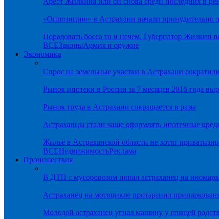
Арест Жилкина или он снова среди последних в ре
«Оппозицию» в Астрахани начали принудительно л
Порадовать босса то и нечем. Губернатор Жилкин 
ВСЕ
Законы
Армия и оружие
Экономика
Спрос на земельные участки в Астрахани сократил
Рынок ипотеки в России за 7 месяцев 2016 года вы
Рынок труда в Астрахани сокращается в разы
Астраханцы стали чаще оформлять ипотечные кред
Жильё в Астраханской области не хотят приватизир
ВСЕ
Недвижимость
Реклама
Происшествия
В ДТП с мусоровозом попал астраханец на иномарк
Астраханец на мотоцикле протаранил припаркован
Молодой астраханец угнал машину у спящей родс