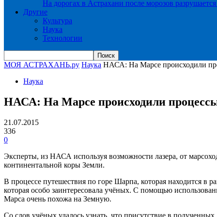
На дорогах в Астрахани после морозов разрушается
Другие
Культура
Наука
Технологии
МОЯ АСТРАХАНЬ.ру
Наука
НАСА: На Марсе происходили пр
Наука
НАСА: На Марсе происходили процессы
21.07.2015
336
0
Эксперты, из НАСА используя возможности лазера, от марсохо
континентальной коры Земли.
В процессе путешествия по горе Шарпа, которая находится в ра
которая особо заинтересовала учёных. С помощью использовани
Марса очень похожа на Земную.
Со слов учёных удалось узнать, что присутствие в полученных