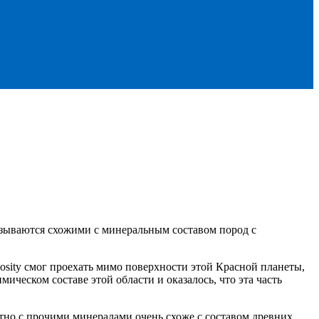
казываются схожими с минеральным составом пород с
iosity смог проехать мимо поверхности этой Красной планеты,
ческом составе этой области и оказалось, что эта часть
естно с прочими минералами очень схоже с составом древних