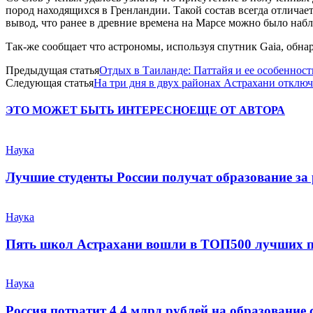
пород находящихся в Гренландии. Такой состав всегда отличает
вывод, что ранее в древние времена на Марсе можно было наб
Так-же сообщает что астрономы, используя спутник Gaia, обн
Предыдущая статья
Отдых в Таиланде: Паттайя и ее особенност
Следующая статья
На три дня в двух районах Астрахани отключ
ЭТО МОЖЕТ БЫТЬ ИНТЕРЕСНО
ЕЩЕ ОТ АВТОРА
Наука
Лучшие студенты России получат образование за
Наука
Пять школ Астрахани вошли в ТОП500 лучших п
Наука
Россия потратит 4,4 млрд рублей на образование 