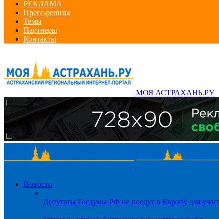
РЕКЛАМА
Пресс-релизы
Темы
Партнеры
Контакты
МОЯ АСТРАХАНЬ.РУ
Новости
Депутаты Госдумы РФ не поедут в Европу для уча