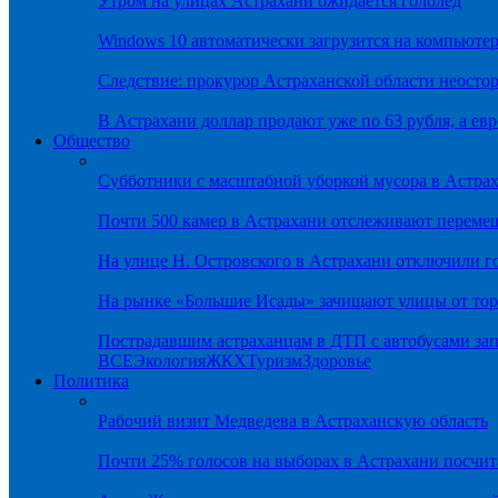
Утром на улицах Астрахани ожидается гололёд
Windows 10 автоматически загрузится на компьютер
Следствие: прокурор Астраханской области неостор
В Астрахани доллар продают уже по 63 рубля, а евр
Общество
Субботники с масштабной уборкой мусора в Астра
Почти 500 камер в Астрахани отслеживают переме
На улице Н. Островского в Астрахани отключили г
На рынке «Большие Исады» зачищают улицы от тор
Пострадавшим астраханцам в ДТП с автобусами зап
ВСЕ
Экология
ЖКХ
Туризм
Здоровье
Политика
Рабочий визит Медведева в Астраханскую область
Почти 25% голосов на выборах в Астрахани посч