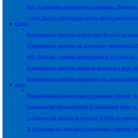
Под Астраханью опрокинулась иномарка. Водитель
«Лада Ларгус» протаранил опору линии электропер
Спорт
Букмекерские конторы определяют Волгарь не яв
Букмекерские конторы не допускают уверенной по
ФК «Волгарь» одержал вторую победу в сезоне на
Букмекерские конторы выявили фаворита в игре Т
Букмекерские конторы выясняют, кто скатится ниж
Авто
Полицейский назвал четыре тревожных сигнала, у
Большинство автомобилей в Астраханской области 
Астраханская область не вошла в ТОП50 по продаж
В Астрахани на День всех влюбленных стартуют 