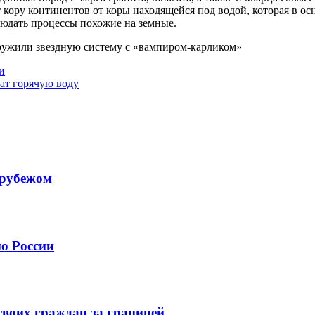
 кору континентов от коры находящейся под водой, которая в ос
людать процессы похожие на земные.
аружили звездную систему с «вампиром-карликом»
и
ат горячую воду
 рубежом
о России
своих граждан за границей