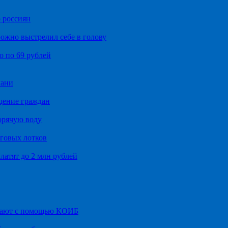
 россиян
ожно выстрелил себе в голову
о по 69 рублей
хани
щение граждан
орячую воду
говых лотков
латят до 2 млн рублей
итают с помощью КОИБ