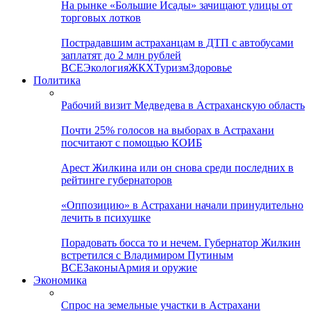
На рынке «Большие Исады» зачищают улицы от
торговых лотков
Пострадавшим астраханцам в ДТП с автобусами
заплатят до 2 млн рублей
ВСЕ
Экология
ЖКХ
Туризм
Здоровье
Политика
Рабочий визит Медведева в Астраханскую область
Почти 25% голосов на выборах в Астрахани
посчитают с помощью КОИБ
Арест Жилкина или он снова среди последних в
рейтинге губернаторов
«Оппозицию» в Астрахани начали принудительно
лечить в психушке
Порадовать босса то и нечем. Губернатор Жилкин
встретился с Владимиром Путиным
ВСЕ
Законы
Армия и оружие
Экономика
Спрос на земельные участки в Астрахани