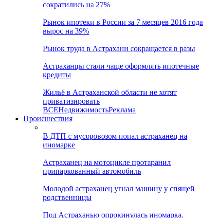
сократились на 27%
Рынок ипотеки в России за 7 месяцев 2016 года
вырос на 39%
Рынок труда в Астрахани сокращается в разы
Астраханцы стали чаще оформлять ипотечные
кредиты
Жильё в Астраханской области не хотят
приватизировать
ВСЕ
Недвижимость
Реклама
Происшествия
В ДТП с мусоровозом попал астраханец на
иномарке
Астраханец на мотоцикле протаранил
припаркованный автомобиль
Молодой астраханец угнал машину у спящей
родственницы
Под Астраханью опрокинулась иномарка.