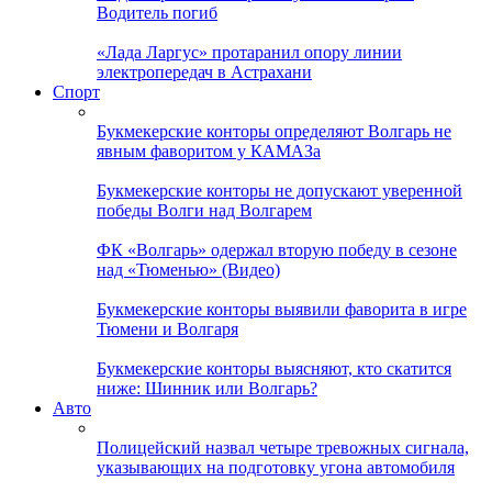
Водитель погиб
«Лада Ларгус» протаранил опору линии
электропередач в Астрахани
Спорт
Букмекерские конторы определяют Волгарь не
явным фаворитом у КАМАЗа
Букмекерские конторы не допускают уверенной
победы Волги над Волгарем
ФК «Волгарь» одержал вторую победу в сезоне
над «Тюменью» (Видео)
Букмекерские конторы выявили фаворита в игре
Тюмени и Волгаря
Букмекерские конторы выясняют, кто скатится
ниже: Шинник или Волгарь?
Авто
Полицейский назвал четыре тревожных сигнала,
указывающих на подготовку угона автомобиля