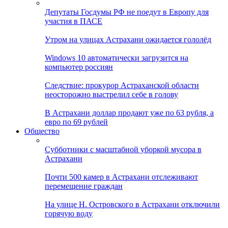
Депутаты Госдумы РФ не поедут в Европу для
участия в ПАСЕ
Утром на улицах Астрахани ожидается гололёд
Windows 10 автоматически загрузится на
компьютер россиян
Следствие: прокурор Астраханской области
неосторожно выстрелил себе в голову
В Астрахани доллар продают уже по 63 рубля, а
евро по 69 рублей
Общество
Субботники с масштабной уборкой мусора в
Астрахани
Почти 500 камер в Астрахани отслеживают
перемещение граждан
На улице Н. Островского в Астрахани отключили
горячую воду