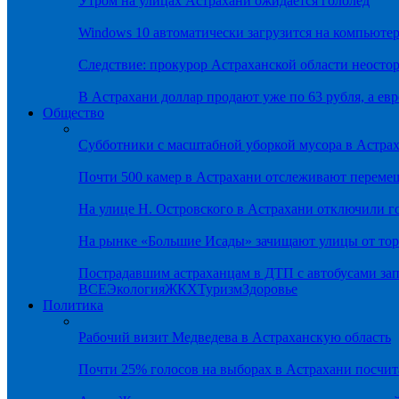
Утром на улицах Астрахани ожидается гололёд
Windows 10 автоматически загрузится на компьютер
Следствие: прокурор Астраханской области неостор
В Астрахани доллар продают уже по 63 рубля, а евр
Общество
Субботники с масштабной уборкой мусора в Астра
Почти 500 камер в Астрахани отслеживают переме
На улице Н. Островского в Астрахани отключили г
На рынке «Большие Исады» зачищают улицы от тор
Пострадавшим астраханцам в ДТП с автобусами зап
ВСЕ
Экология
ЖКХ
Туризм
Здоровье
Политика
Рабочий визит Медведева в Астраханскую область
Почти 25% голосов на выборах в Астрахани посч