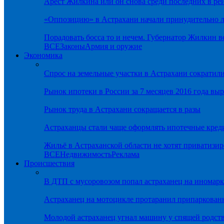
Арест Жилкина или он снова среди последних в ре
«Оппозицию» в Астрахани начали принудительно л
Порадовать босса то и нечем. Губернатор Жилкин 
ВСЕ
Законы
Армия и оружие
Экономика
Спрос на земельные участки в Астрахани сократил
Рынок ипотеки в России за 7 месяцев 2016 года вы
Рынок труда в Астрахани сокращается в разы
Астраханцы стали чаще оформлять ипотечные кред
Жильё в Астраханской области не хотят приватизир
ВСЕ
Недвижимость
Реклама
Происшествия
В ДТП с мусоровозом попал астраханец на иномарк
Астраханец на мотоцикле протаранил припаркован
Молодой астраханец угнал машину у спящей родс