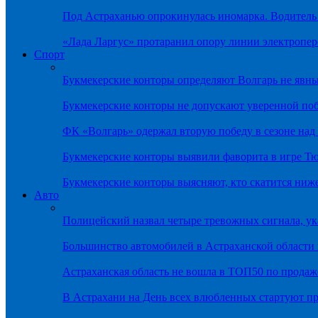
Под Астраханью опрокинулась иномарка. Водитель
«Лада Ларгус» протаранил опору линии электропер
Спорт
Букмекерские конторы определяют Волгарь не яв
Букмекерские конторы не допускают уверенной по
ФК «Волгарь» одержал вторую победу в сезоне на
Букмекерские конторы выявили фаворита в игре Т
Букмекерские конторы выясняют, кто скатится ниж
Авто
Полицейский назвал четыре тревожных сигнала, у
Большинство автомобилей в Астраханской области 
Астраханская область не вошла в ТОП50 по продаж
В Астрахани на День всех влюбленных стартуют 