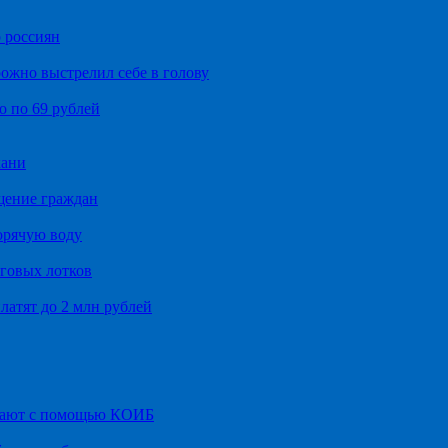
 россиян
ожно выстрелил себе в голову
о по 69 рублей
хани
щение граждан
орячую воду
говых лотков
латят до 2 млн рублей
итают с помощью КОИБ