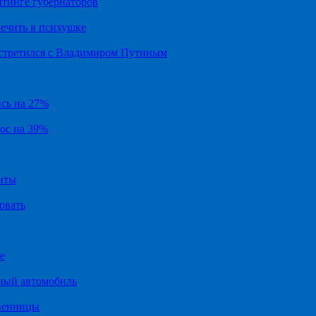
йтинге губернаторов
ечить в психушке
встретился с Владимиром Путиным
ись на 27%
рос на 39%
иты
овать
е
ный автомобиль
твенницы