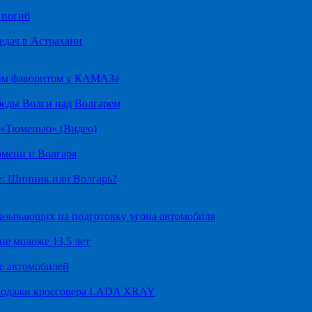
 погиб
едач в Астрахани
ным фаворитом у КАМАЗа
беды Волги над Волгарем
д «Тюменью» (Видео)
юмени и Волгаря
е: Шинник или Волгарь?
казывающих на подготовку угона автомобиля
не моложе 13,5 лет
е автомобилей
продажи кроссовера LADA XRAY