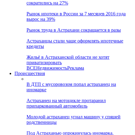
сократились на 27%
Рынок ипотеки в России за 7 месяцев 2016 года
вырос на 39%
Рынок труда в Астрахани сокращается в разы
Астраханцы стали чаще оформлять ипотечные
кредиты
Жильё в Астраханской области не хотят
приватизировать
ВСЕ
Недвижимость
Реклама
Происшествия
В ДТП с мусоровозом попал астраханец на
иномарке
Астраханец на мотоцикле протаранил
припаркованный автомобиль
Молодой астраханец угнал машину у спящей
родственницы
Под Астраханью опрокинулась иномарка.