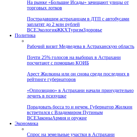
На рынке «Большие Исады» зачищают улицы от
торговых лотков
Пострадавшим астраханцам в ДТП с автобусами
заплатят до 2 млн рублей
ВСЕ
Экология
ЖКХ
Туризм
Здоровье
Политика
Рабочий визит Медведева в Астраханскую область
Почти 25% голосов на выборах в Астрахани
посчитают с помощью КОИБ
Арест Жилкина или он снова среди последних в
рейтинге губернаторов
«Оппозицию» в Астрахани начали принудительно
лечить в психушке
Порадовать босса то и нечем. Губернатор Жилкин
встретился с Владимиром Путиным
ВСЕ
Законы
Армия и оружие
Экономика
Спрос на земельные участки в Астрахани