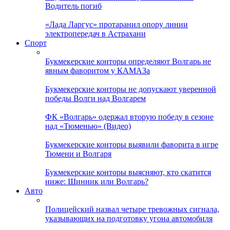
Водитель погиб
«Лада Ларгус» протаранил опору линии
электропередач в Астрахани
Спорт
Букмекерские конторы определяют Волгарь не
явным фаворитом у КАМАЗа
Букмекерские конторы не допускают уверенной
победы Волги над Волгарем
ФК «Волгарь» одержал вторую победу в сезоне
над «Тюменью» (Видео)
Букмекерские конторы выявили фаворита в игре
Тюмени и Волгаря
Букмекерские конторы выясняют, кто скатится
ниже: Шинник или Волгарь?
Авто
Полицейский назвал четыре тревожных сигнала,
указывающих на подготовку угона автомобиля