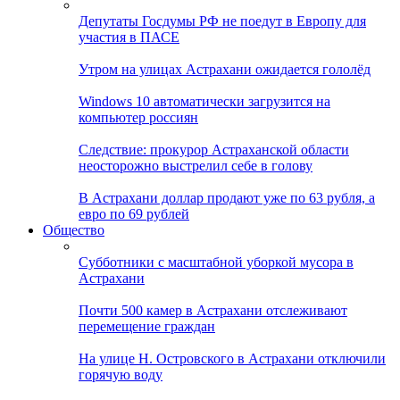
Депутаты Госдумы РФ не поедут в Европу для
участия в ПАСЕ
Утром на улицах Астрахани ожидается гололёд
Windows 10 автоматически загрузится на
компьютер россиян
Следствие: прокурор Астраханской области
неосторожно выстрелил себе в голову
В Астрахани доллар продают уже по 63 рубля, а
евро по 69 рублей
Общество
Субботники с масштабной уборкой мусора в
Астрахани
Почти 500 камер в Астрахани отслеживают
перемещение граждан
На улице Н. Островского в Астрахани отключили
горячую воду