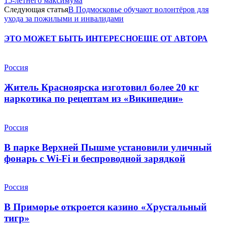
15-летнего максимума
Следующая статья
В Подмосковье обучают волонтёров для
ухода за пожилыми и инвалидами
ЭТО МОЖЕТ БЫТЬ ИНТЕРЕСНО
ЕЩЕ ОТ АВТОРА
Россия
Житель Красноярска изготовил более 20 кг
наркотика по рецептам из «Википедии»
Россия
В парке Верхней Пышме установили уличный
фонарь с Wi-Fi и беспроводной зарядкой
Россия
В Приморье откроется казино «Хрустальный
тигр»