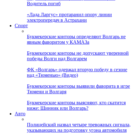
Водитель погиб
«Лада Ларгус» протаранил опору линии
электропередач в Астрахани
Спорт
Букмекерские конторы определяют Волгарь не
явным фаворитом у КАМАЗа
Букмекерские конторы не допускают уверенной
победы Волги над Волгарем
ФК «Волгарь» одержал вторую победу в сезоне
над «Тюменью» (Видео)
Букмекерские конторы выявили фаворита в игре
Тюмени и Волгаря
Букмекерские конторы выясняют, кто скатится
ниже: Шинник или Волгарь?
Авто
Полицейский назвал четыре тревожных сигнала,
указывающих на подготовку угона автомобиля