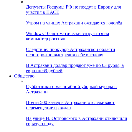
Депутаты Госдумы РФ не поедут в Европу для
участия в ПАСЕ
Утром на улицах Астрахани ожидается гололёд
Windows 10 автоматически загрузится на
компьютер россиян
Следствие: прокурор Астраханской области
неосторожно выстрелил себе в голову
В Астрахани доллар продают уже по 63 рубля, а
евро по 69 рублей
Общество
Субботники с масштабной уборкой мусора в
Астрахани
Почти 500 камер в Астрахани отслеживают
перемещение граждан
На улице Н. Островского в Астрахани отключили
горячую воду