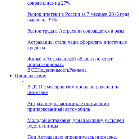
сократились на 27%
Рынок ипотеки в России за 7 месяцев 2016 года
вырос на 39%
Рынок труда в Астрахани сокращается в разы
Астраханцы стали чаще оформлять ипотечные
кредиты
Жильё в Астраханской области не хотят
приватизировать
ВСЕ
Недвижимость
Реклама
Происшествия
В ДТП с мусоровозом попал астраханец на
иномарке
Астраханец на мотоцикле протаранил
припаркованный автомобиль
Молодой астраханец угнал машину у спящей
родственницы
Под Астраханью опрокинулась иномарка.