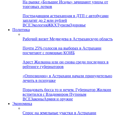
На рынке «Большие Исады» зачищают улицы от
торговых лотков
Пострадавшим астраханцам в ДТП с автобусами
заплатят до 2 млн рублей
ВСЕ
Экология
ЖКХ
Туризм
Здоровье
Политика
Рабочий визит Медведева в Астраханскую область
Почти 25% голосов на выборах в Астрахани
посчитают с помощью КОИБ
Арест Жилкина или он снова среди последних в
рейтинге губернаторов
«Оппозицию» в Астрахани начали принудительно
лечить в психушке
Порадовать босса то и нечем. Губернатор Жилкин
встретился с Владимиром Путиным
ВСЕ
Законы
Армия и оружие
Экономика
Спрос на земельные участки в Астрахани