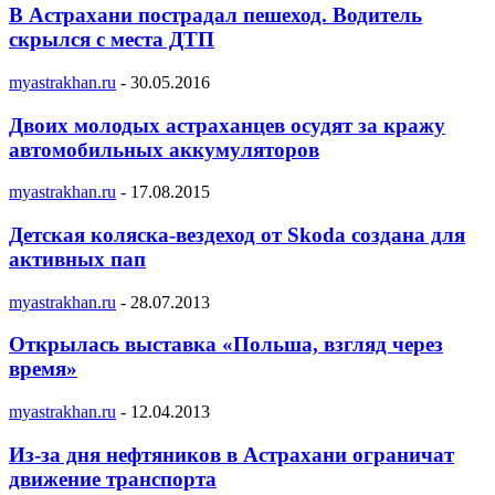
В Астрахани пострадал пешеход. Водитель
скрылся с места ДТП
myastrakhan.ru
-
30.05.2016
Двоих молодых астраханцев осудят за кражу
автомобильных аккумуляторов
myastrakhan.ru
-
17.08.2015
Детская коляска-вездеход от Skoda создана для
активных пап
myastrakhan.ru
-
28.07.2013
Открылась выставка «Польша, взгляд через
время»
myastrakhan.ru
-
12.04.2013
Из-за дня нефтяников в Астрахани ограничат
движение транспорта