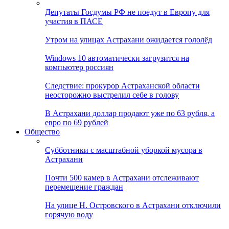
Депутаты Госдумы РФ не поедут в Европу для
участия в ПАСЕ
Утром на улицах Астрахани ожидается гололёд
Windows 10 автоматически загрузится на
компьютер россиян
Следствие: прокурор Астраханской области
неосторожно выстрелил себе в голову
В Астрахани доллар продают уже по 63 рубля, а
евро по 69 рублей
Общество
Субботники с масштабной уборкой мусора в
Астрахани
Почти 500 камер в Астрахани отслеживают
перемещение граждан
На улице Н. Островского в Астрахани отключили
горячую воду