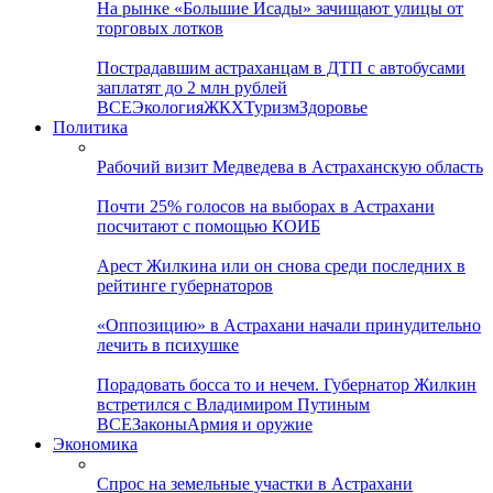
На рынке «Большие Исады» зачищают улицы от
торговых лотков
Пострадавшим астраханцам в ДТП с автобусами
заплатят до 2 млн рублей
ВСЕ
Экология
ЖКХ
Туризм
Здоровье
Политика
Рабочий визит Медведева в Астраханскую область
Почти 25% голосов на выборах в Астрахани
посчитают с помощью КОИБ
Арест Жилкина или он снова среди последних в
рейтинге губернаторов
«Оппозицию» в Астрахани начали принудительно
лечить в психушке
Порадовать босса то и нечем. Губернатор Жилкин
встретился с Владимиром Путиным
ВСЕ
Законы
Армия и оружие
Экономика
Спрос на земельные участки в Астрахани