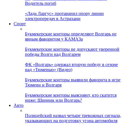
Водитель погиб
«Лада Ларгус» протаранил опору линии
электропередач в Астрахани
Спорт
Букмекерские конторы определяют Волгарь не
явным фаворитом у КАМАЗа
Букмекерские конторы не допускают уверенной
победы Волги над Волгарем
ФК «Волгарь» одержал вторую победу в сезоне
над «Тюменью» (Видео)
Букмекерские конторы выявили фаворита в игре
Тюмени и Волгаря
Букмекерские конторы выясняют, кто скатится
ниже: Шинник или Волгарь?
Авто
Полицейский назвал четыре тревожных сигнала,
указывающих на подготовку угона автомобиля