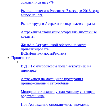
сократились на 27%
Рынок ипотеки в России за 7 месяцев 2016 года
вырос на 39%
Рынок труда в Астрахани сокращается в разы
Астраханцы стали чаще оформлять ипотечные
кредиты
Жильё в Астраханской области не хотят
приватизировать
ВСЕ
Недвижимость
Реклама
Происшествия
В ДТП с мусоровозом попал астраханец на
иномарке
Астраханец на мотоцикле протаранил
припаркованный автомобиль
Молодой астраханец угнал машину у спящей
родственницы
Под Астраханью опрокинулась иномарка.