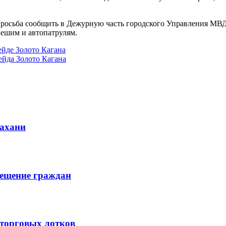
осьба сообщить в Дежурную часть городского Управления МВД (8
пешим и автопатрулям.
ейде Золото Кагана
ейда Золото Кагана
рахани
мещение граждан
торговых лотков