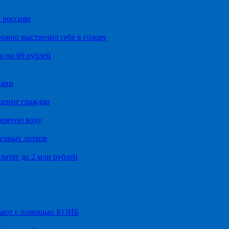
 россиян
ожно выстрелил себе в голову
о по 69 рублей
хани
щение граждан
орячую воду
говых лотков
латят до 2 млн рублей
итают с помощью КОИБ