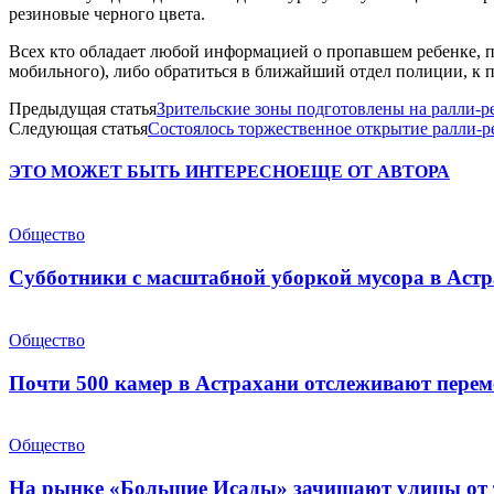
резиновые черного цвета.
Всех кто обладает любой информацией о пропавшем ребенке, пр
мобильного), либо обратиться в ближайший отдел полиции, к 
Предыдущая статья
Зрительские зоны подготовлены на ралли-р
Следующая статья
Состоялось торжественное открытие ралли-р
ЭТО МОЖЕТ БЫТЬ ИНТЕРЕСНО
ЕЩЕ ОТ АВТОРА
Общество
Субботники с масштабной уборкой мусора в Аст
Общество
Почти 500 камер в Астрахани отслеживают пере
Общество
На рынке «Большие Исады» зачищают улицы от 