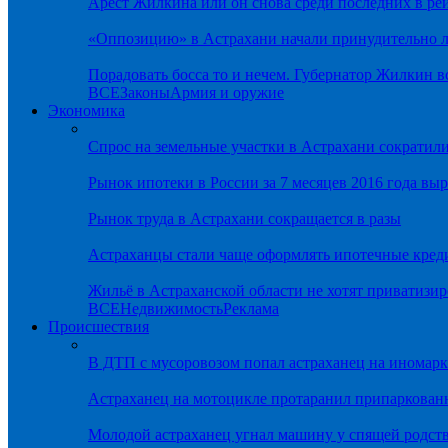
Арест Жилкина или он снова среди последних в ре
«Оппозицию» в Астрахани начали принудительно л
Порадовать босса то и нечем. Губернатор Жилкин 
ВСЕ
Законы
Армия и оружие
Экономика
Спрос на земельные участки в Астрахани сократил
Рынок ипотеки в России за 7 месяцев 2016 года вы
Рынок труда в Астрахани сокращается в разы
Астраханцы стали чаще оформлять ипотечные кред
Жильё в Астраханской области не хотят приватизир
ВСЕ
Недвижимость
Реклама
Происшествия
В ДТП с мусоровозом попал астраханец на иномарк
Астраханец на мотоцикле протаранил припаркован
Молодой астраханец угнал машину у спящей родс