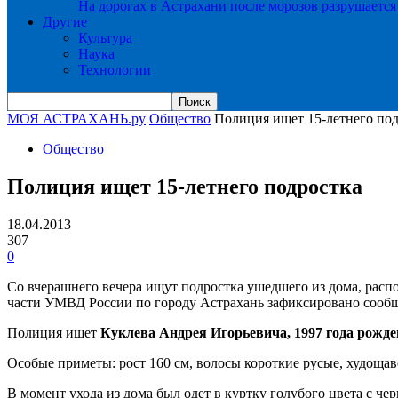
На дорогах в Астрахани после морозов разрушается
Другие
Культура
Наука
Технологии
МОЯ АСТРАХАНЬ.ру
Общество
Полиция ищет 15-летнего под
Общество
Полиция ищет 15-летнего подростка
18.04.2013
307
0
Со вчерашнего вечера ищут подростка ушедшего из дома, расп
части УМВД России по городу Астрахань зафиксировано сообще
Полиция ищет
Куклева Андрея Игорьевича, 1997 года рожд
Особые приметы: рост 160 см, волосы короткие русые, худощав
В момент ухода из дома был одет в куртку голубого цвета с ч