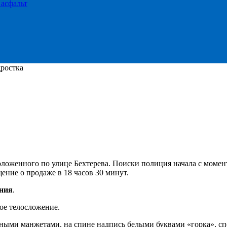
 асфальт
ростка
оложенного по улице Бехтерева. Поиски полиция начала с моме
ние о продаже в 18 часов 30 минут.
ения
.
ое телосложение.
ерными манжетами, на спине надпись белыми буквами «горка», с