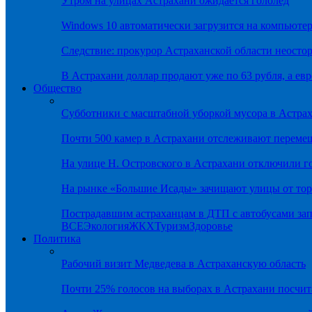
Утром на улицах Астрахани ожидается гололёд
Windows 10 автоматически загрузится на компьютер
Следствие: прокурор Астраханской области неостор
В Астрахани доллар продают уже по 63 рубля, а евр
Общество
Субботники с масштабной уборкой мусора в Астра
Почти 500 камер в Астрахани отслеживают переме
На улице Н. Островского в Астрахани отключили г
На рынке «Большие Исады» зачищают улицы от тор
Пострадавшим астраханцам в ДТП с автобусами зап
ВСЕ
Экология
ЖКХ
Туризм
Здоровье
Политика
Рабочий визит Медведева в Астраханскую область
Почти 25% голосов на выборах в Астрахани посч