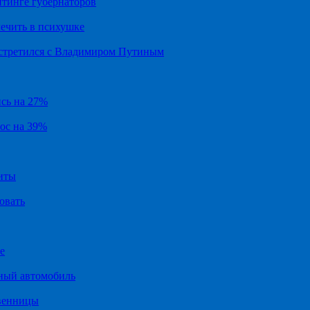
йтинге губернаторов
ечить в психушке
встретился с Владимиром Путиным
ись на 27%
рос на 39%
иты
овать
е
ный автомобиль
твенницы