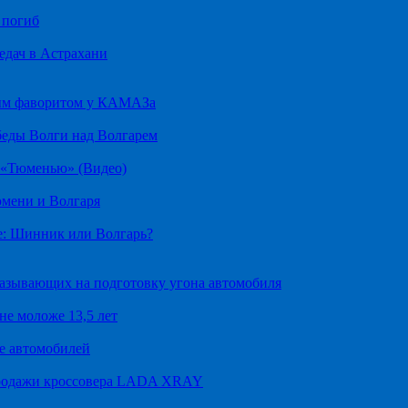
 погиб
едач в Астрахани
ным фаворитом у КАМАЗа
беды Волги над Волгарем
д «Тюменью» (Видео)
юмени и Волгаря
е: Шинник или Волгарь?
казывающих на подготовку угона автомобиля
не моложе 13,5 лет
е автомобилей
продажи кроссовера LADA XRAY