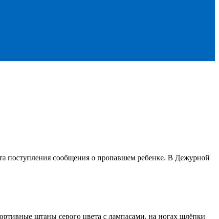
нта поступления сообщения о пропавшем ребенке. В Дежурной
портивные штаны серого цвета с лампасами, на ногах шлёпки