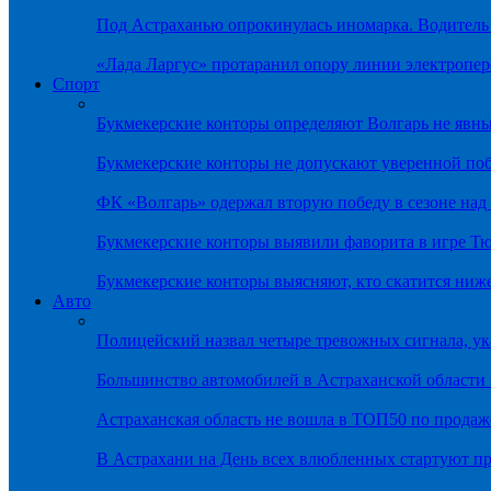
Под Астраханью опрокинулась иномарка. Водитель
«Лада Ларгус» протаранил опору линии электропер
Спорт
Букмекерские конторы определяют Волгарь не яв
Букмекерские конторы не допускают уверенной по
ФК «Волгарь» одержал вторую победу в сезоне на
Букмекерские конторы выявили фаворита в игре Т
Букмекерские конторы выясняют, кто скатится ниж
Авто
Полицейский назвал четыре тревожных сигнала, у
Большинство автомобилей в Астраханской области 
Астраханская область не вошла в ТОП50 по продаж
В Астрахани на День всех влюбленных стартуют 