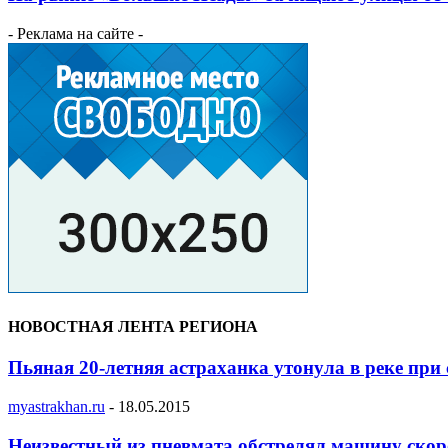
- Реклама на сайте -
НОВОСТНАЯ ЛЕНТА РЕГИОНА
Пьяная 20-летняя астраханка утонула в реке при
myastrakhan.ru
-
18.05.2015
Неизвестный из пневмата обстрелял машину ско