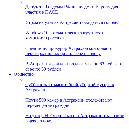
Депутаты Госдумы РФ не поедут в Европу для
участия в ПАСЕ
Утром на улицах Астрахани ожидается гололёд
Windows 10 автоматически загрузится на
компьютер россиян
Следствие: прокурор Астраханской области
неосторожно выстрелил себе в голову
В Астрахани доллар продают уже по 63 рубля, а
евро по 69 рублей
Общество
Субботники с масштабной уборкой мусора в
Астрахани
Почти 500 камер в Астрахани отслеживают
перемещение граждан
На улице Н. Островского в Астрахани отключили
горячую воду