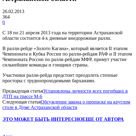
26.02.2013
364
0
С 18 по 21 апреля 2013 года на территории Астраханской
области состоится 4-х дневные внедорожные ралли.
В ралли-рейде «Золото Кагана», который является II этапом
Чемпионата и Кубка России по ралли-рейдам РАФ и II этапом
Чемпионата России по ралли-рейдам МФР, примут участие
сильнейшие команды и гонщики страны.
Участники ралли-рейда предстоит преодолеть степные
просторы с труднопроходимыми барханами.
Предыдущая статья
Установлены личности всех погибших в
ДТП на трассе М-6
Следующая статья
Обсуждение закона о прописке на круглом
столе в Думе Астраханской области
ЭТО МОЖЕТ БЫТЬ ИНТЕРЕСНО
ЕЩЕ ОТ АВТОРА