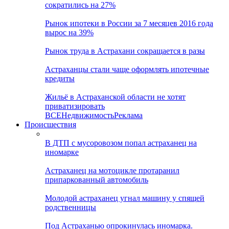
сократились на 27%
Рынок ипотеки в России за 7 месяцев 2016 года
вырос на 39%
Рынок труда в Астрахани сокращается в разы
Астраханцы стали чаще оформлять ипотечные
кредиты
Жильё в Астраханской области не хотят
приватизировать
ВСЕ
Недвижимость
Реклама
Происшествия
В ДТП с мусоровозом попал астраханец на
иномарке
Астраханец на мотоцикле протаранил
припаркованный автомобиль
Молодой астраханец угнал машину у спящей
родственницы
Под Астраханью опрокинулась иномарка.