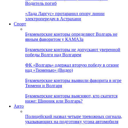
Водитель погиб
«Лада Ларгус» протаранил опору линии
электропередач в Астрахани
Спорт
Букмекерские конторы определяют Волгарь не
явным фаворитом у КАМАЗа
Букмекерские конторы не допускают уверенной
победы Волги над Волгарем
ФК «Волгарь» одержал вторую победу в сезоне
над «Тюменью» (Видео)
Букмекерские конторы выявили фаворита в игре
Тюмени и Волгаря
Букмекерские конторы выясняют, кто скатится
ниже: Шинник или Волгарь?
Авто
Полицейский назвал четыре тревожных сигнала,
указывающих на подготовку угона автомобиля