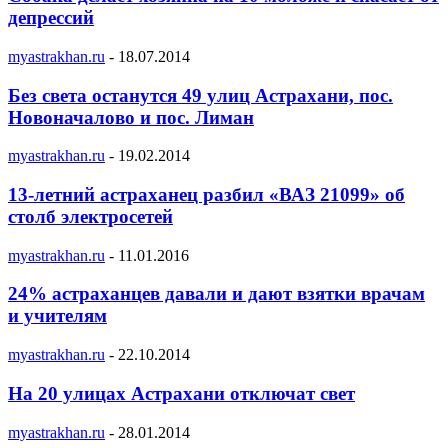
депрессий
myastrakhan.ru
-
18.07.2014
Без света останутся 49 улиц Астрахани, пос.
Новоначалово и пос. Лиман
myastrakhan.ru
-
19.02.2014
13-летний астраханец разбил «ВАЗ 21099» об
столб электросетей
myastrakhan.ru
-
11.01.2016
24% астраханцев давали и дают взятки врачам
и учителям
myastrakhan.ru
-
22.10.2014
На 20 улицах Астрахани отключат свет
myastrakhan.ru
-
28.01.2014