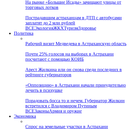
На рынке «Большие Исады» зачищают улицы от
торговых лотков
Пострадавшим астраханцам в ДТП с автобусами
заплатят до 2 млн рублей
ВСЕ
Экология
ЖКХ
Туризм
Здоровье
Политика
Рабочий визит Медведева в Астраханскую область
Почти 25% голосов на выборах в Астрахани
посчитают с помощью КОИБ
Арест Жилкина или он снова среди последних в
рейтинге губернаторов
«Оппозицию» в Астрахани начали принудительно
лечить в психушке
Порадовать босса то и нечем. Губернатор Жилкин
встретился с Владимиром Путиным
ВСЕ
Законы
Армия и оружие
Экономика
Спрос на земельные участки в Астрахани