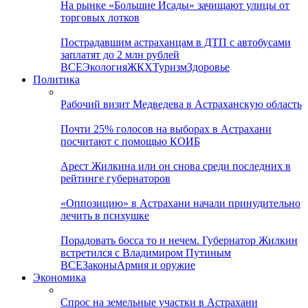
На рынке «Большие Исады» зачищают улицы от
торговых лотков
Пострадавшим астраханцам в ДТП с автобусами
заплатят до 2 млн рублей
ВСЕ
Экология
ЖКХ
Туризм
Здоровье
Политика
Рабочий визит Медведева в Астраханскую область
Почти 25% голосов на выборах в Астрахани
посчитают с помощью КОИБ
Арест Жилкина или он снова среди последних в
рейтинге губернаторов
«Оппозицию» в Астрахани начали принудительно
лечить в психушке
Порадовать босса то и нечем. Губернатор Жилкин
встретился с Владимиром Путиным
ВСЕ
Законы
Армия и оружие
Экономика
Спрос на земельные участки в Астрахани