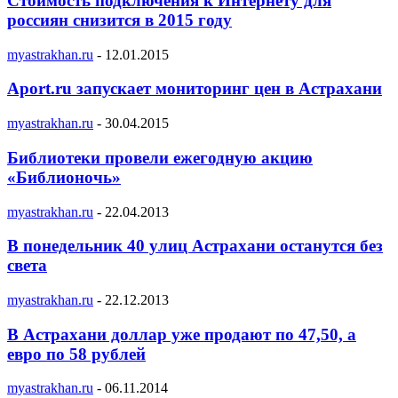
Стоимость подключения к Интернету для
россиян снизится в 2015 году
myastrakhan.ru
-
12.01.2015
Aport.ru запускает мониторинг цен в Астрахани
myastrakhan.ru
-
30.04.2015
Библиотеки провели ежегодную акцию
«Библионочь»
myastrakhan.ru
-
22.04.2013
В понедельник 40 улиц Астрахани останутся без
света
myastrakhan.ru
-
22.12.2013
В Астрахани доллар уже продают по 47,50, а
евро по 58 рублей
myastrakhan.ru
-
06.11.2014