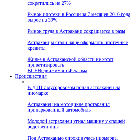
сократились на 27%
Рынок ипотеки в России за 7 месяцев 2016 года
вырос на 39%
Рынок труда в Астрахани сокращается в разы
Астраханцы стали чаще оформлять ипотечные
кредиты
Жильё в Астраханской области не хотят
приватизировать
ВСЕ
Недвижимость
Реклама
Происшествия
В ДТП с мусоровозом попал астраханец на
иномарке
Астраханец на мотоцикле протаранил
припаркованный автомобиль
Молодой астраханец угнал машину у спящей
родственницы
Под Астраханью опрокинулась иномарка.