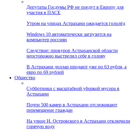
Депутаты Госдумы РФ не поедут в Европу для
участия в ПАСЕ
Утром на улицах Астрахани ожидается гололёд
Windows 10 автоматически загрузится на
компьютер россиян
Следствие: прокурор Астраханской области
неосторожно выстрелил себе в голову
В Астрахани доллар продают уже по 63 рубля, а
евро по 69 рублей
Общество
Субботники с масштабной уборкой мусора в
Астрахани
Почти 500 камер в Астрахани отслеживают
перемещение граждан
На улице Н. Островского в Астрахани отключили
горячую воду