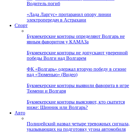
Водитель погиб
«Лада Ларгус» протаранил опору линии
электропередач в Астрахани
Спорт
Букмекерские конторы определяют Волгарь не
явным фаворитом у КАМАЗа
Букмекерские конторы не допускают уверенной
победы Волги над Волгарем
ФК «Волгарь» одержал вторую победу в сезоне
над «Тюменью» (Видео)
Букмекерские конторы выявили фаворита в игре
Тюмени и Волгаря
Букмекерские конторы выясняют, кто скатится
ниже: Шинник или Волгарь?
Авто
Полицейский назвал четыре тревожных сигнала,
указывающих на подготовку угона автомобиля