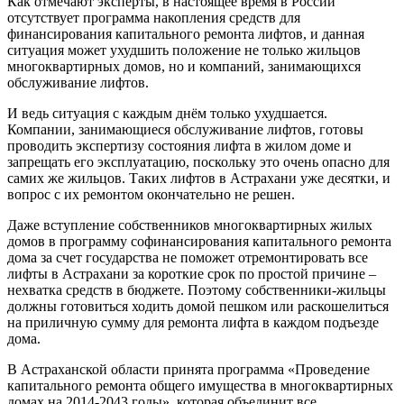
Как отмечают эксперты, в настоящее время в России
отсутствует программа накопления средств для
финансирования капитального ремонта лифтов, и данная
ситуация может ухудшить положение не только жильцов
многоквартирных домов, но и компаний, занимающихся
обслуживание лифтов.
И ведь ситуация с каждым днём только ухудшается.
Компании, занимающиеся обслуживание лифтов, готовы
проводить экспертизу состояния лифта в жилом доме и
запрещать его эксплуатацию, поскольку это очень опасно для
самих же жильцов. Таких лифтов в Астрахани уже десятки, и
вопрос с их ремонтом окончательно не решен.
Даже вступление собственников многоквартирных жилых
домов в программу софинансирования капитального ремонта
дома за счет государства не поможет отремонтировать все
лифты в Астрахани за короткие срок по простой причине –
нехватка средств в бюджете. Поэтому собственники-жильцы
должны готовиться ходить домой пешком или раскошелиться
на приличную сумму для ремонта лифта в каждом подъезде
дома.
В Астраханской области принята программа «Проведение
капитального ремонта общего имущества в многоквартирных
домах на 2014-2043 годы», которая объединит все