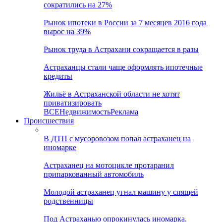
сократились на 27%
Рынок ипотеки в России за 7 месяцев 2016 года
вырос на 39%
Рынок труда в Астрахани сокращается в разы
Астраханцы стали чаще оформлять ипотечные
кредиты
Жильё в Астраханской области не хотят
приватизировать
ВСЕ
Недвижимость
Реклама
Происшествия
В ДТП с мусоровозом попал астраханец на
иномарке
Астраханец на мотоцикле протаранил
припаркованный автомобиль
Молодой астраханец угнал машину у спящей
родственницы
Под Астраханью опрокинулась иномарка.