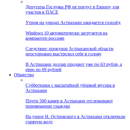
Депутаты Госдумы РФ не поедут в Европу для
участия в ПАСЕ
Утром на улицах Астрахани ожидается гололёд
Windows 10 автоматически загрузится на
компьютер россиян
Следствие: прокурор Астраханской области
неосторожно выстрелил себе в голову
В Астрахани доллар продают уже по 63 рубля, а
евро по 69 рублей
Общество
Субботники с масштабной уборкой мусора в
Астрахани
Почти 500 камер в Астрахани отслеживают
перемещение граждан
На улице Н. Островского в Астрахани отключили
горячую воду