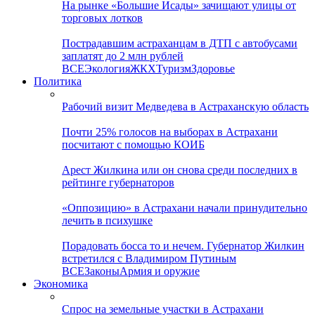
На рынке «Большие Исады» зачищают улицы от
торговых лотков
Пострадавшим астраханцам в ДТП с автобусами
заплатят до 2 млн рублей
ВСЕ
Экология
ЖКХ
Туризм
Здоровье
Политика
Рабочий визит Медведева в Астраханскую область
Почти 25% голосов на выборах в Астрахани
посчитают с помощью КОИБ
Арест Жилкина или он снова среди последних в
рейтинге губернаторов
«Оппозицию» в Астрахани начали принудительно
лечить в психушке
Порадовать босса то и нечем. Губернатор Жилкин
встретился с Владимиром Путиным
ВСЕ
Законы
Армия и оружие
Экономика
Спрос на земельные участки в Астрахани