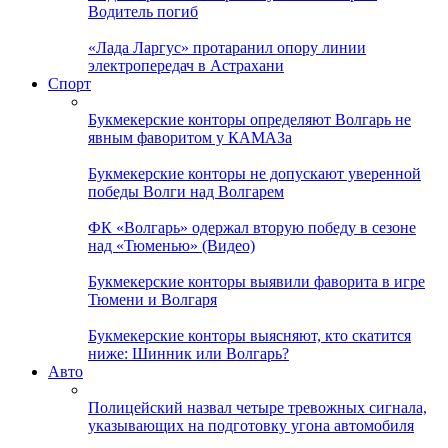
Водитель погиб
«Лада Ларгус» протаранил опору линии
электропередач в Астрахани
Спорт
Букмекерские конторы определяют Волгарь не
явным фаворитом у КАМАЗа
Букмекерские конторы не допускают уверенной
победы Волги над Волгарем
ФК «Волгарь» одержал вторую победу в сезоне
над «Тюменью» (Видео)
Букмекерские конторы выявили фаворита в игре
Тюмени и Волгаря
Букмекерские конторы выясняют, кто скатится
ниже: Шинник или Волгарь?
Авто
Полицейский назвал четыре тревожных сигнала,
указывающих на подготовку угона автомобиля