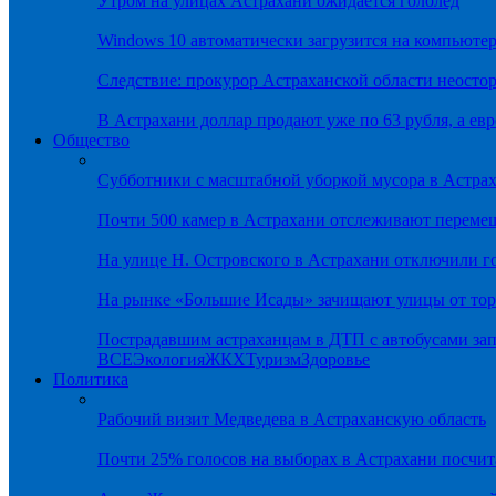
Утром на улицах Астрахани ожидается гололёд
Windows 10 автоматически загрузится на компьютер
Следствие: прокурор Астраханской области неостор
В Астрахани доллар продают уже по 63 рубля, а евр
Общество
Субботники с масштабной уборкой мусора в Астра
Почти 500 камер в Астрахани отслеживают переме
На улице Н. Островского в Астрахани отключили г
На рынке «Большие Исады» зачищают улицы от тор
Пострадавшим астраханцам в ДТП с автобусами зап
ВСЕ
Экология
ЖКХ
Туризм
Здоровье
Политика
Рабочий визит Медведева в Астраханскую область
Почти 25% голосов на выборах в Астрахани посч