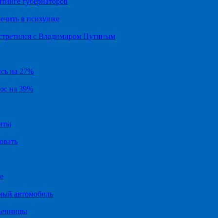
йтинге губернаторов
ечить в психушке
встретился с Владимиром Путиным
ись на 27%
рос на 39%
иты
овать
е
ный автомобиль
твенницы