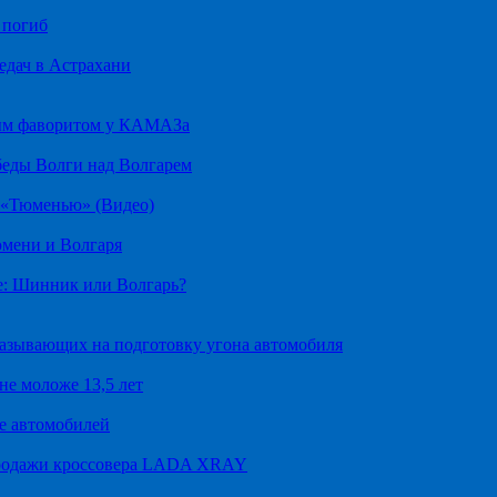
 погиб
едач в Астрахани
ным фаворитом у КАМАЗа
беды Волги над Волгарем
д «Тюменью» (Видео)
юмени и Волгаря
е: Шинник или Волгарь?
казывающих на подготовку угона автомобиля
не моложе 13,5 лет
е автомобилей
продажи кроссовера LADA XRAY