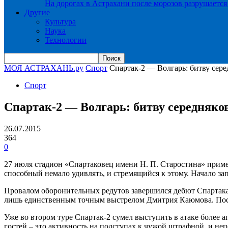
На дорогах в Астрахани после морозов разрушается
Другие
Культура
Наука
Технологии
МОЯ АСТРАХАНЬ.ру
Спорт
Спартак-2 — Волгарь: битву сер
Спорт
Спартак-2 — Волгарь: битву середняко
26.07.2015
364
0
27 июля стадион «Спартаковец имени Н. П. Старостина» прим
способный немало удивлять, и стремящийся к этому. Начало за
Провалом оборонительных редутов завершился дебют Спартака-
лишь единственным точным выстрелом Дмитрия Каюмова. После
Уже во втором туре Спартак-2 сумел выступить в атаке более а
гостей – это активность на подступах к чужой штрафной, и неп