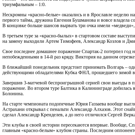
триумфальным – 1:0.
Нескромны «красно-белые» оказались и в Ярославле неделю наз
первого тайма, дружина Евгения Бушманова и вовсе владела со
В концовке больше шансов вырвать три очка имели «медведи»,
В третьем туре за «красно-былых» в стартовом составе выступ
на замену выходили Артем Тимофеев, Александр Козлов и Дм
Свое последнее домашнее поражение Спартак-2 потерпел год н
непобежденными в 14-й раз кряду. Виктория на данном отрезке с
В ближайший понедельник предстоит принимать Волгарь – оди
действующими обладателями Кубка ФНЛ, прошедшего зимой в ту
Завершив 3-матчевой беспроигрышной серией свои выезды в пр
поражение. Во втором туре Балтика в Калининграде добилась в
Болонина.
На старте чемпионата подопечные Юрия Газзаева вообще выгляд
Астрахани открывал с пенальти Александр Алхазов. Этот снай
сделал Александр Кренделев, а до него отличился Сергей Вер
Эти клубы в своей истории пересекаются впервые. Вообще, Спар
главным «красно-белым» клубом страны. Последним оппонентом и