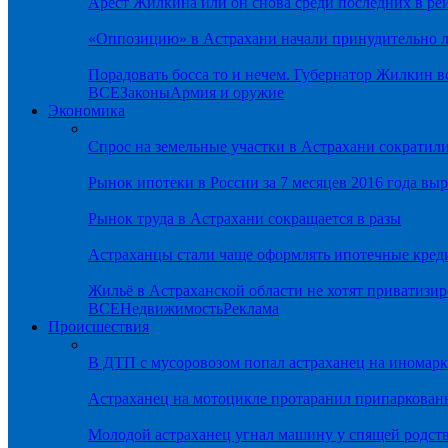
Арест Жилкина или он снова среди последних в ре
«Оппозицию» в Астрахани начали принудительно л
Порадовать босса то и нечем. Губернатор Жилкин 
ВСЕ
Законы
Армия и оружие
Экономика
Спрос на земельные участки в Астрахани сократил
Рынок ипотеки в России за 7 месяцев 2016 года вы
Рынок труда в Астрахани сокращается в разы
Астраханцы стали чаще оформлять ипотечные кред
Жильё в Астраханской области не хотят приватизир
ВСЕ
Недвижимость
Реклама
Происшествия
В ДТП с мусоровозом попал астраханец на иномарк
Астраханец на мотоцикле протаранил припаркован
Молодой астраханец угнал машину у спящей родс