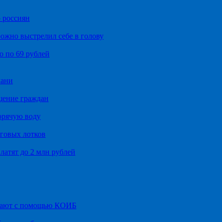
 россиян
ожно выстрелил себе в голову
о по 69 рублей
хани
щение граждан
орячую воду
говых лотков
латят до 2 млн рублей
итают с помощью КОИБ