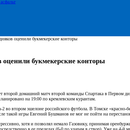
 асфальт
едняков оценили букмекерские конторы
в оценили букмекерские конторы
ет второй домашний матч второй команды Спартака в Первом ди
планировано на 19:00 по кремлевским курантам.
2 во втором эшелоне российского футбола. В Томске «красно-бе
 такой игры Евгений Бушманов не мог не пойти на перестановк
грессивно, хотя и позволял немало Газовику, принимая оренбуржц
осредственно в ее пределах (6-0 по ударам в створ). Уже на 4-й