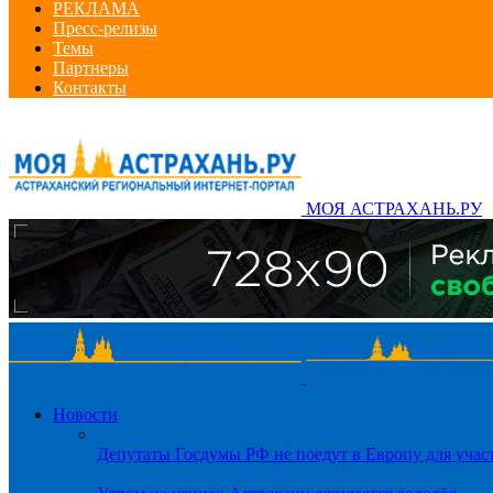
РЕКЛАМА
Пресс-релизы
Темы
Партнеры
Контакты
МОЯ АСТРАХАНЬ.РУ
Новости
Депутаты Госдумы РФ не поедут в Европу для уча