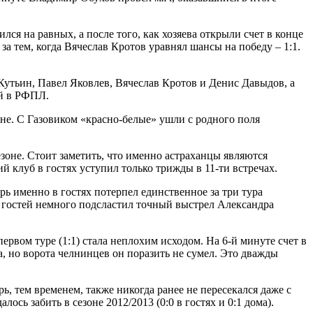
я на равных, а после того, как хозяева открыли счет в конце
а тем, когда Вячеслав Кротов уравнял шансы на победу – 1:1.
Кутьин, Павел Яковлев, Вячеслав Кротов и Денис Давыдов, а
й в РФПЛ.
не. С Газовиком «красно-белые» ушли с родного поля
оне. Стоит заметить, что именно астраханцы являются
 клуб в гостях уступил только трижды в 11-ти встречах.
 именно в гостях потерпел единственное за три тура
я гостей немного подсластил точный выстрел Александра
рвом туре (1:1) стала неплохим исходом. На 6-й минуте счет в
 но ворота челнинцев он поразить не сумел. Это дважды
, тем временем, также никогда ранее не пересекался даже с
ь забить в сезоне 2012/2013 (0:0 в гостях и 0:1 дома).