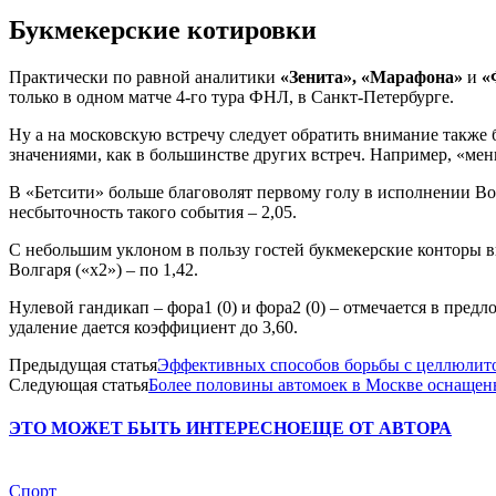
Букмекерские котировки
Практически по равной аналитики
«Зенита», «Марафона»
и
«
только в одном матче 4-го тура ФНЛ, в Санкт-Петербурге.
Ну а на московскую встречу следует обратить внимание также б
значениями, как в большинстве других встреч. Например, «меньше
В «Бетсити» больше благоволят первому голу в исполнении Волга
несбыточность такого события – 2,05.
С небольшим уклоном в пользу гостей букмекерские конторы выд
Волгаря («х2») – по 1,42.
Нулевой гандикап – фора1 (0) и фора2 (0) – отмечается в предло
удаление дается коэффициент до 3,60.
Предыдущая статья
Эффективных способов борьбы с целлюлит
Следующая статья
Более половины автомоек в Москве оснащен
ЭТО МОЖЕТ БЫТЬ ИНТЕРЕСНО
ЕЩЕ ОТ АВТОРА
Спорт