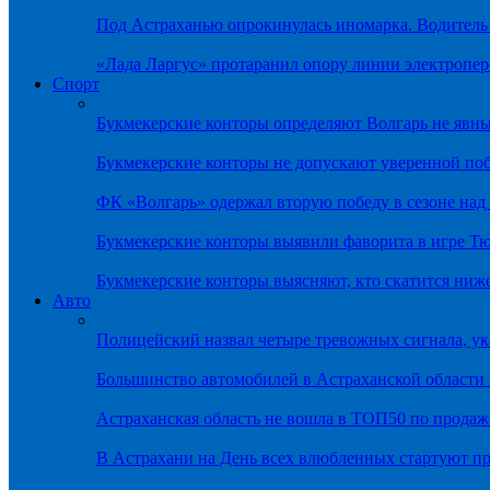
Под Астраханью опрокинулась иномарка. Водитель
«Лада Ларгус» протаранил опору линии электропер
Спорт
Букмекерские конторы определяют Волгарь не яв
Букмекерские конторы не допускают уверенной по
ФК «Волгарь» одержал вторую победу в сезоне на
Букмекерские конторы выявили фаворита в игре Т
Букмекерские конторы выясняют, кто скатится ниж
Авто
Полицейский назвал четыре тревожных сигнала, у
Большинство автомобилей в Астраханской области 
Астраханская область не вошла в ТОП50 по продаж
В Астрахани на День всех влюбленных стартуют 