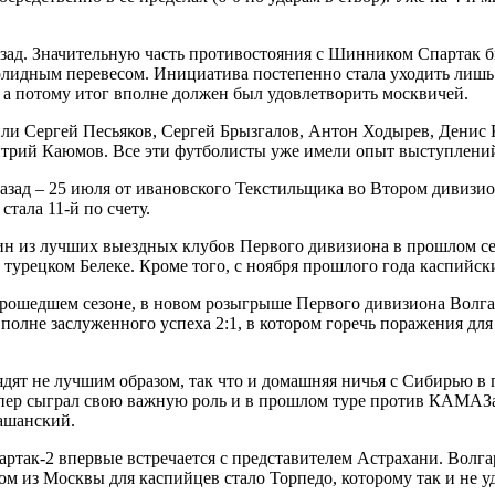
ад. Значительную часть противостояния с Шинником Спартак билс
лидным перевесом. Инициатива постепенно стала уходить лишь з
 а потому итог вполне должен был удовлетворить москвичей.
или Сергей Песьяков, Сергей Брызгалов, Антон Ходырев, Денис 
итрий Каюмов. Все эти футболисты уже имели опыт выступлени
азад – 25 июля от ивановского Текстильщика во Втором дивизио
тала 11-й по счету.
н из лучших выездных клубов Первого дивизиона в прошлом сез
рецком Белеке. Кроме того, с ноября прошлого года каспийский
ошедшем сезоне, в новом розыгрыше Первого дивизиона Волгарь
полне заслуженного успеха 2:1, в котором горечь поражения дл
ят не лучшим образом, так что и домашняя ничья с Сибирью в пе
пер сыграл свою важную роль и в прошлом туре против КАМАЗа,
кашанский.
так-2 впервые встречается с представителем Астрахани. Волгарь
з Москвы для каспийцев стало Торпедо, которому так и не удалос