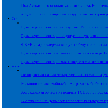
Под Астраханью опрокинулась иномарка. Водитель
«Лада Ларгус» протаранил опору линии электропер
Спорт
Букмекерские конторы определяют Волгарь не яв
Букмекерские конторы не допускают уверенной по
ФК «Волгарь» одержал вторую победу в сезоне на
Букмекерские конторы выявили фаворита в игре Т
Букмекерские конторы выясняют, кто скатится ниж
Авто
Полицейский назвал четыре тревожных сигнала, у
Большинство автомобилей в Астраханской области 
Астраханская область не вошла в ТОП50 по продаж
В Астрахани на День всех влюбленных стартуют 