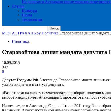
На дорогах в Астрахани после морозов разрушается
Другие
Культура
Наука
Технологии
МОЯ АСТРАХАНЬ.ру
Политика
Старовойтова лишат мандата 
Политика
Старовойтова лишат мандата депутата 
16.09.2015
347
0
Депутат Госдумы РФ Александр Старовойтов может лишиться 
уже не видит его в статусе депутата.
«Разве плохо на халяву поучаствовать в выборах, получив ми
выборе кандидатуры Александра Старовойтова на пост губерн
Напомним, что Александр Старовойтов в 2011 году был избра
Калмыкия. В государственной думе занимает должность зампре