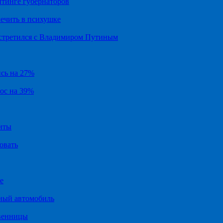
йтинге губернаторов
ечить в психушке
встретился с Владимиром Путиным
ись на 27%
рос на 39%
иты
овать
е
ный автомобиль
твенницы