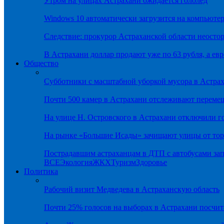
Утром на улицах Астрахани ожидается гололёд
Windows 10 автоматически загрузится на компьютер
Следствие: прокурор Астраханской области неостор
В Астрахани доллар продают уже по 63 рубля, а евр
Общество
Субботники с масштабной уборкой мусора в Астра
Почти 500 камер в Астрахани отслеживают переме
На улице Н. Островского в Астрахани отключили г
На рынке «Большие Исады» зачищают улицы от тор
Пострадавшим астраханцам в ДТП с автобусами зап
ВСЕ
Экология
ЖКХ
Туризм
Здоровье
Политика
Рабочий визит Медведева в Астраханскую область
Почти 25% голосов на выборах в Астрахани посч