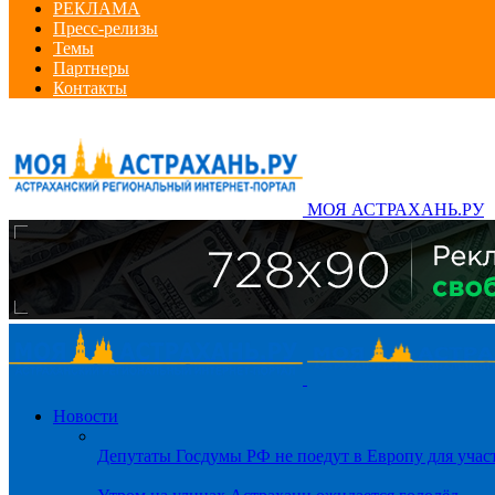
РЕКЛАМА
Пресс-релизы
Темы
Партнеры
Контакты
МОЯ АСТРАХАНЬ.РУ
Новости
Депутаты Госдумы РФ не поедут в Европу для уча