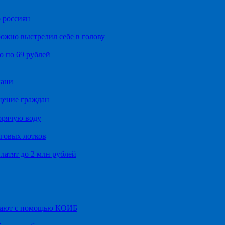
 россиян
ожно выстрелил себе в голову
о по 69 рублей
хани
щение граждан
орячую воду
говых лотков
латят до 2 млн рублей
итают с помощью КОИБ