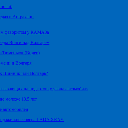
 погиб
едач в Астрахани
ным фаворитом у КАМАЗа
беды Волги над Волгарем
д «Тюменью» (Видео)
юмени и Волгаря
е: Шинник или Волгарь?
казывающих на подготовку угона автомобиля
не моложе 13,5 лет
е автомобилей
продажи кроссовера LADA XRAY