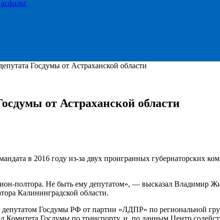
 асфальт
депутата Госдумы от Астраханской области
Госдумы от Астраханской области
мандата в 2016 году из-за двух проигранных губернаторских к
ллион-полтора. Не быть ему депутатом», — высказал Владимир 
атора Калининградской области.
н депутатом Госдумы РФ от партии «ЛДПР» по региональной груп
д Комитета Госдумы по транспорту, и, по данным Центр содейс