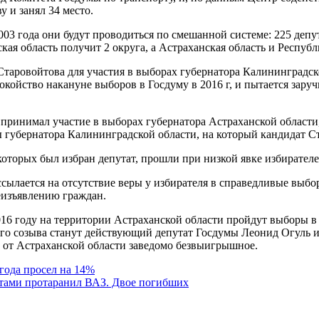
 и занял 34 место.
003 года они будут проводиться по смешанной системе: 225 деп
ая область получит 2 округа, а Астраханская область и Респуб
таровойтова для участия в выборах губернатора Калининградс
койство накануне выборов в Госдуму в 2016 г, и пытается заруч
принимал участие в выборах губернатора Астраханской области,
 губернатора Калининградской области, на который кандидат Ст
которых был избран депутат, прошли при низкой явке избирателе
сылается на отсутствие веры у избирателя в справедливые выбо
еизъявлению граждан.
16 году на территории Астраханской области пройдут выборы в
го созыва станут действующий депутат Госдумы Леонид Огуль 
т от Астраханской области заведомо безвыигрышное.
года просел на 14%
ами протаранил ВАЗ. Двое погибших