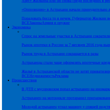
Арест Жилкина или он снова среди последних в ре
«Оппозицию» в Астрахани начали принудительно л
Порадовать босса то и нечем. Губернатор Жилкин 
ВСЕ
Законы
Армия и оружие
Экономика
Спрос на земельные участки в Астрахани сократил
Рынок ипотеки в России за 7 месяцев 2016 года вы
Рынок труда в Астрахани сокращается в разы
Астраханцы стали чаще оформлять ипотечные кред
Жильё в Астраханской области не хотят приватизир
ВСЕ
Недвижимость
Реклама
Происшествия
В ДТП с мусоровозом попал астраханец на иномарк
Астраханец на мотоцикле протаранил припаркован
Молодой астраханец угнал машину у спящей родс