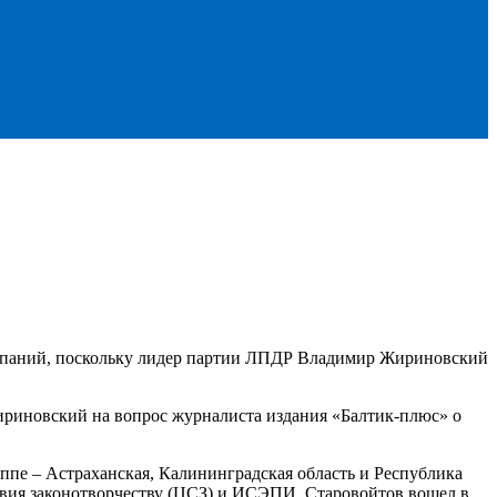
омпаний, поскольку лидер партии ЛПДР Владимир Жириновский
Жириновский на вопрос журналиста издания «Балтик-плюс» о
пе – Астраханская, Калининградская область и Республика
твия законотворчеству (ЦСЗ) и ИСЭПИ, Старовойтов вошел в