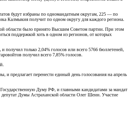
утатов будут избраны по одномандатным округам, 225 — по
лика Калмыкия получит по одном округу для каждого региона.
кой области было принято Высшим Советом партии. При этом
иться поддержкой хоть в одном из регионов, от которых
 и получил только 2,04% голосов или всего 5766 бюллетеней,
аровойтов получил всего 7,85% голосов.
й.
ры, и предлагает перенести единый день голосования на апрель
 Государственную Думу РФ, и главными кандидатами за мандат
и депутат Думы Астраханской области Олег Шеин. Участие