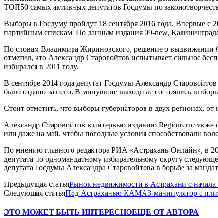
ТОП50 самых активных депутатов Госдумы по законотворчеству
Выборы в Госдуму пройдут 18 сентября 2016 года. Впервые с 2
партийным спискам. По данным издания 09-new, Калининградск
По словам Владимира Жириновского, решение о выдвижении С
отметил, что Александр Старовойтов испытывает сильное беспо
избирался в 2011 году.
В сентябре 2014 года депутат Госдумы Александр Старовойтов 
было отдано за него. В минувшие выходные состоялись выборы
Стоит отметить, что выборы губернаторов в двух регионах, от 
Александр Старовойтов в интервью изданию Regions.ru также с
или даже на май, чтобы погодные условия способствовали вол
По мнению главного редактора РИА «Астрахань-Онлайн», в 20
депутата по одномандатному избирательному округу следующе
депутата Госдумы Александра Старовойтова в борьбе за манда
Предыдущая статья
Рынок недвижимости в Астрахани с начала 
Следующая статья
Под Астраханью КАМАЗ-манипулятор с плит
ЭТО МОЖЕТ БЫТЬ ИНТЕРЕСНО
ЕЩЕ ОТ АВТОРА