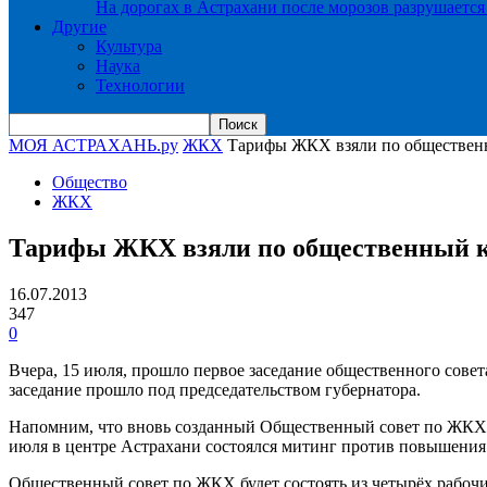
На дорогах в Астрахани после морозов разрушается
Другие
Культура
Наука
Технологии
МОЯ АСТРАХАНЬ.ру
ЖКХ
Тарифы ЖКХ взяли по обществен
Общество
ЖКХ
Тарифы ЖКХ взяли по общественный 
16.07.2013
347
0
Вчера, 15 июля, прошло первое заседание общественного сове
заседание прошло под председательством губернатора.
Напомним, что вновь созданный Общественный совет по ЖКХ 
июля в центре Астрахани состоялся митинг против повышения
Общественный совет по ЖКХ будет состоять из четырёх рабочи