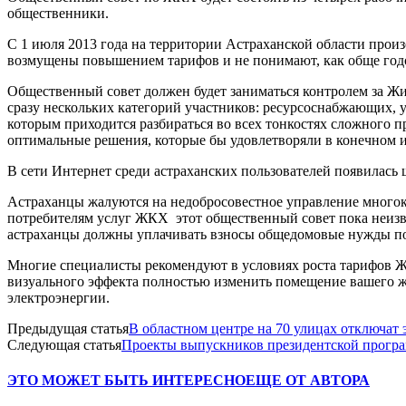
общественники.
С 1 июля 2013 года на территории Астраханской области прои
возмущены повышением тарифов и не понимают, как обще годо
Общественный совет должен будет заниматься контролем за Ж
сразу нескольких категорий участников: ресурсоснабжающих, 
которым приходится разбираться во всех тонкостях сложного п
оптимальные решения, которые бы удовлетворяли в конечном и
В сети Интернет среди астраханских пользователей появилась 
Астраханцы жалуются на недобросовестное управление многок
потребителям услуг ЖКХ этот общественный совет пока неизвес
астраханцы должны уплачивать взносы общедомовые нужды по г
Многие специалисты рекомендуют в условиях роста тарифов 
визуального эффекта полностью изменить помещение вашего жил
электроэнергии.
Предыдущая статья
В областном центре на 70 улицах отключат
Следующая статья
Проекты выпускников президентской програ
ЭТО МОЖЕТ БЫТЬ ИНТЕРЕСНО
ЕЩЕ ОТ АВТОРА