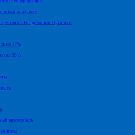
йтинге губернаторов
ечить в психушке
встретился с Владимиром Путиным
ись на 27%
рос на 39%
иты
овать
е
ный автомобиль
твенницы