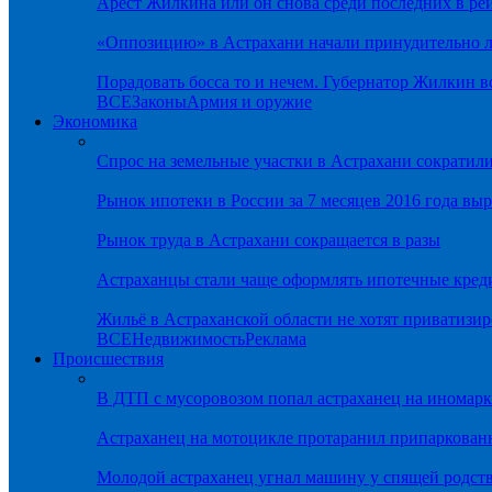
Арест Жилкина или он снова среди последних в ре
«Оппозицию» в Астрахани начали принудительно л
Порадовать босса то и нечем. Губернатор Жилкин 
ВСЕ
Законы
Армия и оружие
Экономика
Спрос на земельные участки в Астрахани сократил
Рынок ипотеки в России за 7 месяцев 2016 года вы
Рынок труда в Астрахани сокращается в разы
Астраханцы стали чаще оформлять ипотечные кред
Жильё в Астраханской области не хотят приватизир
ВСЕ
Недвижимость
Реклама
Происшествия
В ДТП с мусоровозом попал астраханец на иномарк
Астраханец на мотоцикле протаранил припаркован
Молодой астраханец угнал машину у спящей родс