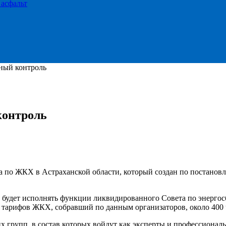
 асфальт
ный контроль
контроль
та по ЖКХ в Астраханской области, который создан по постанов
будет исполнять функции ликвидированного Совета по энерго
 тарифов ЖКХ, собравший по данным организаторов, около 400 
х групп, в состав которых войдут как эксперты и профессионал