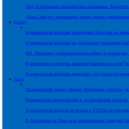
Под Астраханью опрокинулась иномарка. Водитель
«Лада Ларгус» протаранил опору линии электропер
Спорт
Букмекерские конторы определяют Волгарь не яв
Букмекерские конторы не допускают уверенной по
ФК «Волгарь» одержал вторую победу в сезоне на
Букмекерские конторы выявили фаворита в игре Т
Букмекерские конторы выясняют, кто скатится ниж
Авто
Полицейский назвал четыре тревожных сигнала, у
Большинство автомобилей в Астраханской области 
Астраханская область не вошла в ТОП50 по продаж
В Астрахани на День всех влюбленных стартуют 