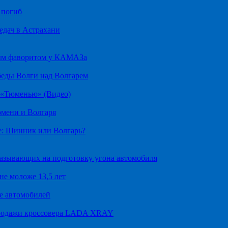
 погиб
едач в Астрахани
ным фаворитом у КАМАЗа
беды Волги над Волгарем
д «Тюменью» (Видео)
юмени и Волгаря
е: Шинник или Волгарь?
казывающих на подготовку угона автомобиля
не моложе 13,5 лет
е автомобилей
продажи кроссовера LADA XRAY