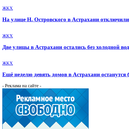
ЖКХ
На улице Н. Островского в Астрахани отключили
ЖКХ
Две улицы в Астрахани остались без холодной во
ЖКХ
Ещё неделю девять домов в Астрахани останутся 
- Реклама на сайте -