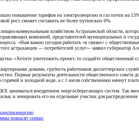
зошло повышение тарифов на электроэнергию и газ почти на 15%
вой рост сможет составить не более путинских 6%.
илищно-коммунальным хозяйством Астраханской области, которо
управляющих компаний, представителей муниципальных и госуда
роцесса. «Нам важно сегодня работать «в связке» с общественны
тоге астраханцев — потребителей услуг»- заявил губернатор Ал
шутка: «Хотите уничтожить проект, то создайте общественный со
вартирными домами, грубость работников диспетчерских служб
тно. Первые результаты деятельности общественного совета дол
орячей и холодной воде, а с 1 июля собственники начнут плат
ЖКХ заниматься внедрением энергосберегающих систем. Так мн
ья, и зонировать его на отдельные участки для распределения с
 электроэнергию
ммы повысят сервис