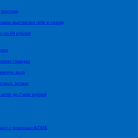
 россиян
ожно выстрелил себе в голову
о по 69 рублей
хани
щение граждан
орячую воду
говых лотков
латят до 2 млн рублей
итают с помощью КОИБ