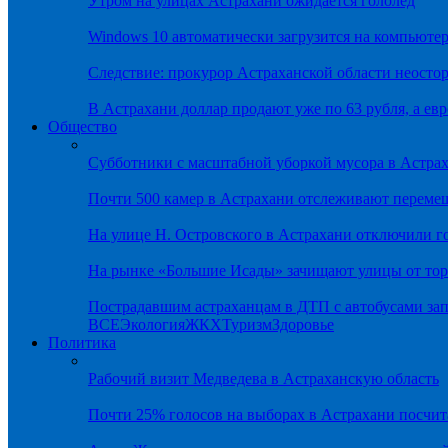
Утром на улицах Астрахани ожидается гололёд
Windows 10 автоматически загрузится на компьютер
Следствие: прокурор Астраханской области неостор
В Астрахани доллар продают уже по 63 рубля, а евр
Общество
Субботники с масштабной уборкой мусора в Астра
Почти 500 камер в Астрахани отслеживают переме
На улице Н. Островского в Астрахани отключили г
На рынке «Большие Исады» зачищают улицы от тор
Пострадавшим астраханцам в ДТП с автобусами зап
ВСЕ
Экология
ЖКХ
Туризм
Здоровье
Политика
Рабочий визит Медведева в Астраханскую область
Почти 25% голосов на выборах в Астрахани посч