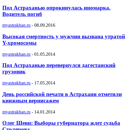
Под Астраханью опрокинулась иномарка.
Водитель погиб
myastrakhan.ru
-
08.09.2016
Высокая смертность у мужчин вызвана утратой
Y-хромосомы
myastrakhan.ru
-
01.05.2014
Под Астраханью перевернулся дагестанский
грузовик
myastrakhan.ru
-
17.05.2014
День российской печати в Астрахани отметили
книжным вернисажем
myastrakhan.ru
-
14.01.2014
Олег Шеин: Выборы губернатора ждет судьба
Столярова