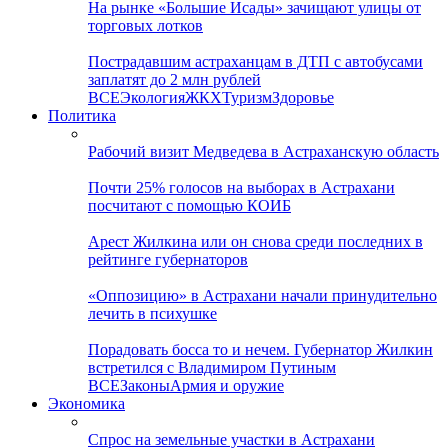
На рынке «Большие Исады» зачищают улицы от
торговых лотков
Пострадавшим астраханцам в ДТП с автобусами
заплатят до 2 млн рублей
ВСЕ
Экология
ЖКХ
Туризм
Здоровье
Политика
Рабочий визит Медведева в Астраханскую область
Почти 25% голосов на выборах в Астрахани
посчитают с помощью КОИБ
Арест Жилкина или он снова среди последних в
рейтинге губернаторов
«Оппозицию» в Астрахани начали принудительно
лечить в психушке
Порадовать босса то и нечем. Губернатор Жилкин
встретился с Владимиром Путиным
ВСЕ
Законы
Армия и оружие
Экономика
Спрос на земельные участки в Астрахани