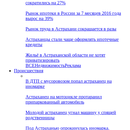
сократились на 27%
Рынок ипотеки в России за 7 месяцев 2016 года
вырос на 39%
Рынок труда в Астрахани сокращается в разы
Астраханцы стали чаще оформлять ипотечные
кредиты
Жильё в Астраханской области не хотят
приватизировать
ВСЕ
Недвижимость
Реклама
Происшествия
В ДТП с мусоровозом попал астраханец на
иномарке
Астраханец на мотоцикле протаранил
припаркованный автомобиль
Молодой астраханец угнал машину у спящей
родственницы
Под Астраханью опрокинулась иномарка.