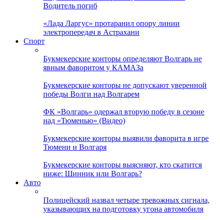
Водитель погиб
«Лада Ларгус» протаранил опору линии
электропередач в Астрахани
Спорт
Букмекерские конторы определяют Волгарь не
явным фаворитом у КАМАЗа
Букмекерские конторы не допускают уверенной
победы Волги над Волгарем
ФК «Волгарь» одержал вторую победу в сезоне
над «Тюменью» (Видео)
Букмекерские конторы выявили фаворита в игре
Тюмени и Волгаря
Букмекерские конторы выясняют, кто скатится
ниже: Шинник или Волгарь?
Авто
Полицейский назвал четыре тревожных сигнала,
указывающих на подготовку угона автомобиля