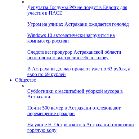
Депутаты Госдумы РФ не поедут в Европу для
участия в ПАСЕ
Утром на улицах Астрахани ожидается гололёд
Windows 10 автоматически загрузится на
компьютер россиян
Следствие: прокурор Астраханской области
неосторожно выстрелил себе в голову
В Астрахани доллар продают уже по 63 рубля, а
евро по 69 рублей
Общество
Субботники с масштабной уборкой мусора в
Астрахани
Почти 500 камер в Астрахани отслеживают
перемещение граждан
На улице Н. Островского в Астрахани отключили
горячую воду