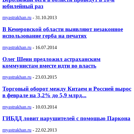
юбилейный раз
myastrakhan.ru
-
31.10.2013
В Кемеровской области выявляют незаконное
использование герба на печатях
myastrakhan.ru
-
16.07.2014
Олег Шеин предложил астраханским
коммунистам вместе идти во власть
myastrakhan.ru
-
23.03.2015
Торговый оборот между Китаем и Россией вырос
в феврале на 3,2% до 5,9 млрд...
myastrakhan.ru
-
10.03.2014
ГИБДД ловит нарушителей с помощью Паркона
myastrakhan.ru
-
22.02.2013