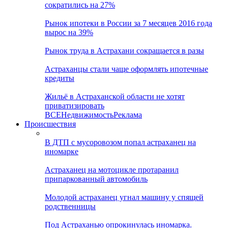
сократились на 27%
Рынок ипотеки в России за 7 месяцев 2016 года
вырос на 39%
Рынок труда в Астрахани сокращается в разы
Астраханцы стали чаще оформлять ипотечные
кредиты
Жильё в Астраханской области не хотят
приватизировать
ВСЕ
Недвижимость
Реклама
Происшествия
В ДТП с мусоровозом попал астраханец на
иномарке
Астраханец на мотоцикле протаранил
припаркованный автомобиль
Молодой астраханец угнал машину у спящей
родственницы
Под Астраханью опрокинулась иномарка.