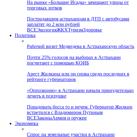
На рынке «Большие Исады» зачищают улицы от
торговых лотков
Пострадавшим астраханцам в ДТП с автобусами
заплатят до 2 млн рублей
ВСЕ
Экология
ЖКХ
Туризм
Здоровье
Политика
Рабочий визит Медведева в Астраханскую область
Почти 25% голосов на выборах в Астрахани
посчитают с помощью КОИБ
Арест Жилкина или он снова среди последних в
рейтинге губернаторов
«Оппозицию» в Астрахани начали принудительно
лечить в психушке
Порадовать босса то и нечем. Губернатор Жилкин
встретился с Владимиром Путиным
ВСЕ
Законы
Армия и оружие
Экономика
Спрос на земельные участки в Астрахани