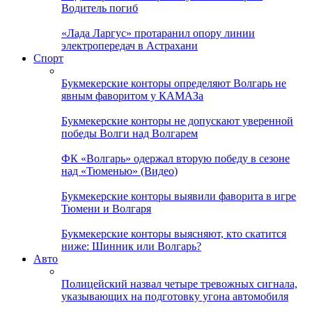
Водитель погиб
«Лада Ларгус» протаранил опору линии
электропередач в Астрахани
Спорт
Букмекерские конторы определяют Волгарь не
явным фаворитом у КАМАЗа
Букмекерские конторы не допускают уверенной
победы Волги над Волгарем
ФК «Волгарь» одержал вторую победу в сезоне
над «Тюменью» (Видео)
Букмекерские конторы выявили фаворита в игре
Тюмени и Волгаря
Букмекерские конторы выясняют, кто скатится
ниже: Шинник или Волгарь?
Авто
Полицейский назвал четыре тревожных сигнала,
указывающих на подготовку угона автомобиля