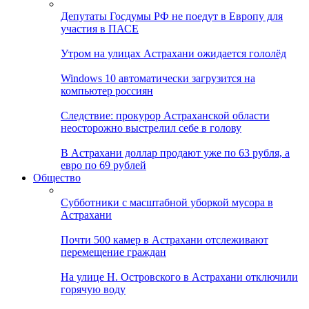
Депутаты Госдумы РФ не поедут в Европу для
участия в ПАСЕ
Утром на улицах Астрахани ожидается гололёд
Windows 10 автоматически загрузится на
компьютер россиян
Следствие: прокурор Астраханской области
неосторожно выстрелил себе в голову
В Астрахани доллар продают уже по 63 рубля, а
евро по 69 рублей
Общество
Субботники с масштабной уборкой мусора в
Астрахани
Почти 500 камер в Астрахани отслеживают
перемещение граждан
На улице Н. Островского в Астрахани отключили
горячую воду