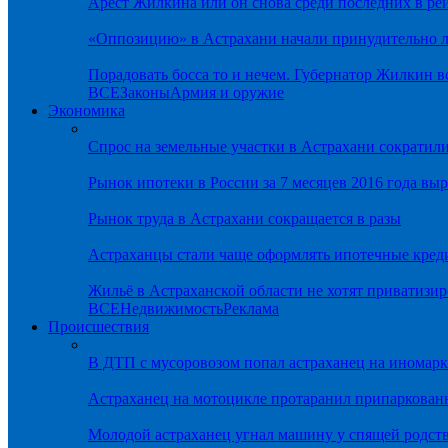
Арест Жилкина или он снова среди последних в ре
«Оппозицию» в Астрахани начали принудительно л
Порадовать босса то и нечем. Губернатор Жилкин 
ВСЕ
Законы
Армия и оружие
Экономика
Спрос на земельные участки в Астрахани сократил
Рынок ипотеки в России за 7 месяцев 2016 года вы
Рынок труда в Астрахани сокращается в разы
Астраханцы стали чаще оформлять ипотечные кред
Жильё в Астраханской области не хотят приватизир
ВСЕ
Недвижимость
Реклама
Происшествия
В ДТП с мусоровозом попал астраханец на иномарк
Астраханец на мотоцикле протаранил припаркован
Молодой астраханец угнал машину у спящей родс