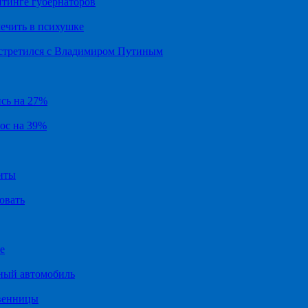
йтинге губернаторов
ечить в психушке
встретился с Владимиром Путиным
ись на 27%
рос на 39%
иты
овать
е
ный автомобиль
твенницы