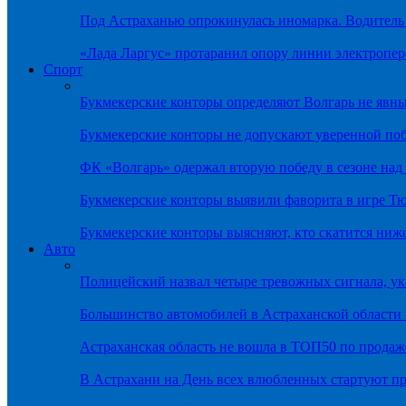
Под Астраханью опрокинулась иномарка. Водитель
«Лада Ларгус» протаранил опору линии электропер
Спорт
Букмекерские конторы определяют Волгарь не яв
Букмекерские конторы не допускают уверенной по
ФК «Волгарь» одержал вторую победу в сезоне на
Букмекерские конторы выявили фаворита в игре Т
Букмекерские конторы выясняют, кто скатится ниж
Авто
Полицейский назвал четыре тревожных сигнала, у
Большинство автомобилей в Астраханской области 
Астраханская область не вошла в ТОП50 по продаж
В Астрахани на День всех влюбленных стартуют 