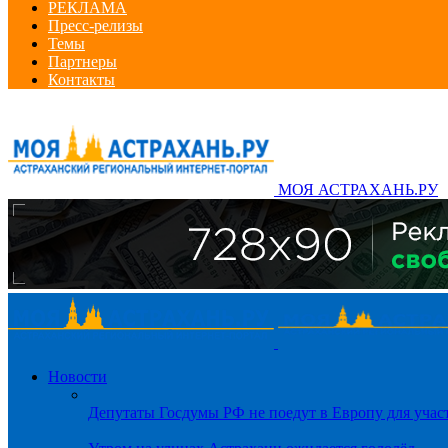
РЕКЛАМА
Пресс-релизы
Темы
Партнеры
Контакты
МОЯ АСТРАХАНЬ.РУ
Новости
Депутаты Госдумы РФ не поедут в Европу для уча