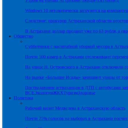
Утром на улицах Астрахани ожидается гололёд
Windows 10 автоматически загрузится на компьютер
Следствие: прокурор Астраханской области неостор
В Астрахани доллар продают уже по 63 рубля, а евр
Общество
Субботники с масштабной уборкой мусора в Астра
Почти 500 камер в Астрахани отслеживают переме
На улице Н. Островского в Астрахани отключили г
На рынке «Большие Исады» зачищают улицы от тор
Пострадавшим астраханцам в ДТП с автобусами зап
ВСЕ
Экология
ЖКХ
Туризм
Здоровье
Политика
Рабочий визит Медведева в Астраханскую область
Почти 25% голосов на выборах в Астрахани посч