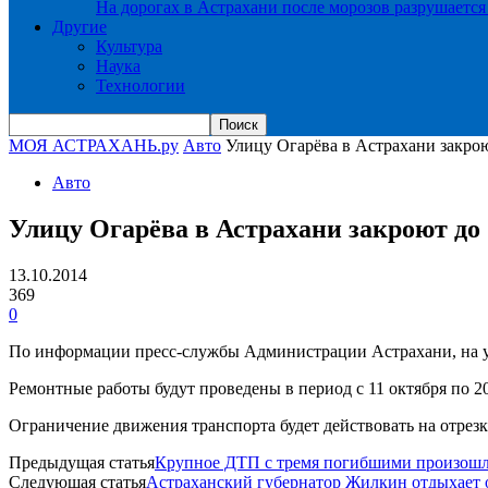
На дорогах в Астрахани после морозов разрушается
Другие
Культура
Наука
Технологии
МОЯ АСТРАХАНЬ.ру
Авто
Улицу Огарёва в Астрахани закрою
Авто
Улицу Огарёва в Астрахани закроют до 
13.10.2014
369
0
По информации пресс-службы Администрации Астрахани, на ул
Ремонтные работы будут проведены в период с 11 октября по 20
Ограничение движения транспорта будет действовать на отрезке
Предыдущая статья
Крупное ДТП с тремя погибшими произошло
Следующая статья
Астраханский губернатор Жилкин отдыхает 