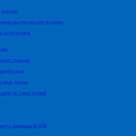
 россиян
ожно выстрелил себе в голову
о по 69 рублей
хани
щение граждан
орячую воду
говых лотков
латят до 2 млн рублей
итают с помощью КОИБ