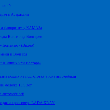
 погиб
едач в Астрахани
ным фаворитом у КАМАЗа
беды Волги над Волгарем
д «Тюменью» (Видео)
юмени и Волгаря
е: Шинник или Волгарь?
казывающих на подготовку угона автомобиля
не моложе 13,5 лет
е автомобилей
продажи кроссовера LADA XRAY